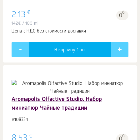
€
2.13
б.
0
142
€
/ 100 ml
Цена с НДС без стоимости доставки
В корзину 1
шт.
Aromapolis Olfactive Studio. Набор
миниатюр Чайные традиции
#108334
€
8.53
б.
0