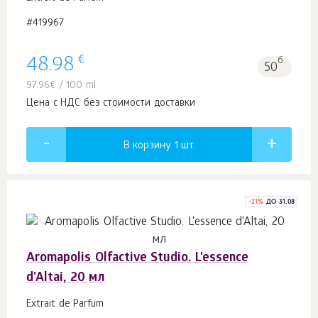
#419967
€
48.98
б.
50
97.96
€
/ 100 ml
Цена с НДС без стоимости доставки
В корзину 1
шт.
-
21
%
ДО 31.08
Aromapolis Olfactive Studio. L'essence
d'Altai, 20 мл
Extrait de Parfum