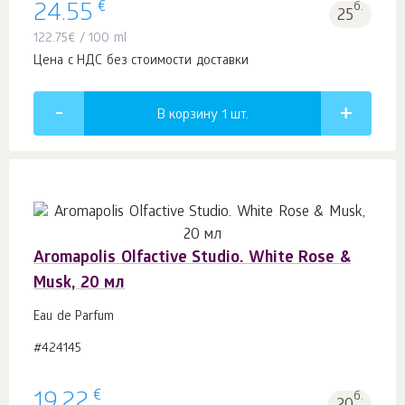
€
24.55
б.
25
122.75
€
/ 100 ml
Цена с НДС без стоимости доставки
В корзину 1
шт.
Aromapolis Olfactive Studio. White Rose &
Musk, 20 мл
Eau de Parfum
#424145
€
19.22
б.