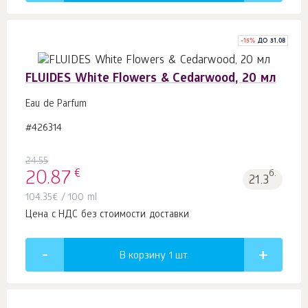
-
15
%
ДО 31.08
FLUIDES White Flowers & Cedarwood, 20 мл
Eau de Parfum
#426314
24.55
€
20.87
б.
21.3
104.35
€
/ 100 ml
Цена с НДС без стоимости доставки
В корзину 1
шт.