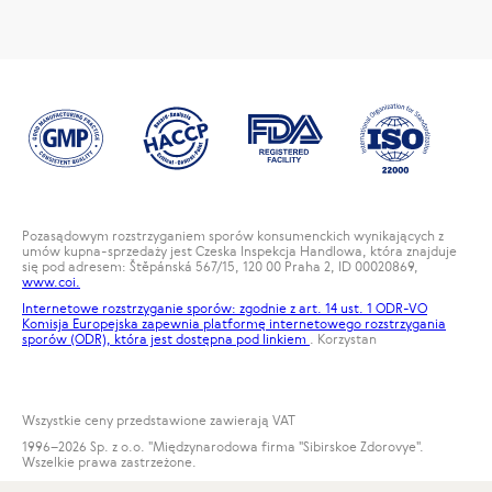
Pozasądowym rozstrzyganiem sporów konsumenckich wynikających z
umów kupna-sprzedaży jest Czeska Inspekcja Handlowa, która znajduje
się pod adresem: Štěpánská 567/15, 120 00 Praha 2, ID 00020869,
www.coi.
Internetowe rozstrzyganie sporów: zgodnie z art. 14 ust. 1 ODR-VO
Komisja Europejska zapewnia platformę internetowego rozstrzygania
sporów (ODR), która jest dostępna pod
linkiem
. Korzystan
Wszystkie ceny przedstawione zawierają VAT
1996
–2026 Sp. z o.o. "Międzynarodowa firma "Sibirskoe Zdorovye".
Wszelkie prawa zastrzeżone.
Kopiowanie materiałów na tej stronie jest możliwe pod warunkiem