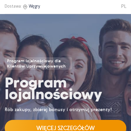
PL
Dostawa:
Węgry
Program lojalnościowy dla
Klientów Uprzywilejowanych
Program
lojalnościowy
Rób zakupy, zbieraj bonusy i otrzymuj prezenty!
WIĘCEJ SZCZEGÓŁÓW