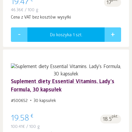
€
19.47
pkt.
17
46.36
€
/ 100 g
Cena z VAT bez kosztów wysyłki
Do koszyka 1
szt.
Suplement diety Essential Vitamins. Lady's
Formula, 30 kapsułek
#500652
30 kapsułek
€
19.58
pkt.
18.5
100.41
€
/ 100 g