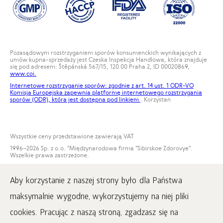
Pozasądowym rozstrzyganiem sporów konsumenckich wynikających z
umów kupna-sprzedaży jest Czeska Inspekcja Handlowa, która znajduje
się pod adresem: Štěpánská 567/15, 120 00 Praha 2, ID 00020869,
www.coi.
Internetowe rozstrzyganie sporów: zgodnie z art. 14 ust. 1 ODR-VO
Komisja Europejska zapewnia platformę internetowego rozstrzygania
sporów (ODR), która jest dostępna pod
linkiem
. Korzystan
Wszystkie ceny przedstawione zawierają VAT
1996
–2026 Sp. z o.o. "Międzynarodowa firma "Sibirskoe Zdorovye".
Wszelkie prawa zastrzeżone.
Kopiowanie materiałów na tej stronie jest możliwe pod warunkiem
obowiązkowego umieszczenia aktywnego linku do strony
Aby korzystanie z naszej strony było dla Państwa
www.siberianwellness.com.
maksymalnie wygodne, wykorzystujemy na niej pliki
Reklamacja
Warunki zakupu
cookies. Pracując z naszą stroną, zgadzasz się na
Przetwarzanie i ochrona danych osobowych