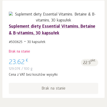
Suplement diety Essential Vitamins. Betaine
& B-vitamins, 30 kapsułek
#500625
30 kapsułek
Brak na stanie
€
23.62
pkt.
22.5
129.07
€
/ 100 g
Cena z VAT bez kosztów wysyłki
Brak na stanie