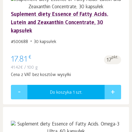
Suplement diety Essence of Fatty Acids.
Lutein and Zeaxanthin Concentrate, 30
kapsułek
#500688
30 kapsułek
€
17.81
pkt.
17
41.42
€
/ 100 g
Cena z VAT bez kosztów wysyłki
Do koszyka 1
szt.