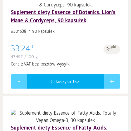
Suplement diety Essence of Botanics. Lion’s
Mane & Сordyceps, 90 kapsułek
#501638
90 kapsułek
€
33.24
pkt.
31
47.49
€
/ 100 g
Cena z VAT bez kosztów wysyłki
Do koszyka 1
szt.
Suplement diety Essence of Fatty Acids.