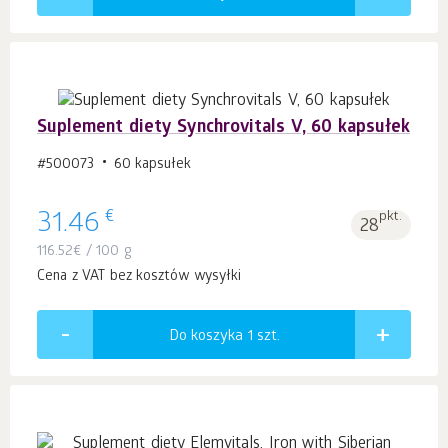
Suplement diety Synchrovitals V, 60 kapsułek
#500073
60 kapsułek
€
31.46
pkt.
28
116.52
€
/ 100 g
Cena z VAT bez kosztów wysyłki
Do koszyka 1
szt.