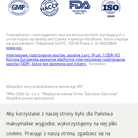
Pozasądowym rozstrzyganiem sporów konsumenckich wynikających z
umów kupna-sprzedaży jest Czeska Inspekcja Handlowa, która znajduje
się pod adresem: Štěpánská 567/15, 120 00 Praha 2, ID 00020869,
www.coi.
Internetowe rozstrzyganie sporów: zgodnie z art. 14 ust. 1 ODR-VO
Komisja Europejska zapewnia platformę internetowego rozstrzygania
sporów (ODR), która jest dostępna pod
linkiem
. Korzystan
Wszystkie ceny przedstawione zawierają VAT
1996
–2026 Sp. z o.o. "Międzynarodowa firma "Sibirskoe Zdorovye".
Wszelkie prawa zastrzeżone.
Kopiowanie materiałów na tej stronie jest możliwe pod warunkiem
obowiązkowego umieszczenia aktywnego linku do strony
Aby korzystanie z naszej strony było dla Państwa
www.siberianwellness.com.
maksymalnie wygodne, wykorzystujemy na niej pliki
Reklamacja
Warunki zakupu
cookies. Pracując z naszą stroną, zgadzasz się na