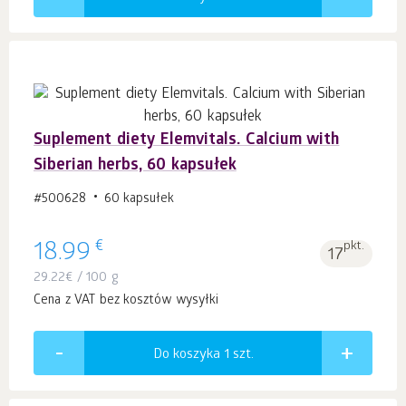
Suplement diety Elemvitals. Calcium with
Siberian herbs, 60 kapsułek
#500628
60 kapsułek
€
18.99
pkt.
17
29.22
€
/ 100 g
Cena z VAT bez kosztów wysyłki
Do koszyka 1
szt.