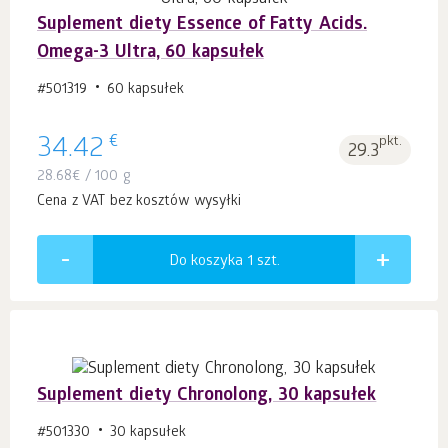
Suplement diety Essence of Fatty Acids.
Оmega-3 Ultra, 60 kapsułek
#501319
60 kapsułek
€
34.42
pkt.
29.3
28.68
€
/ 100 g
Cena z VAT bez kosztów wysyłki
Do koszyka 1
szt.
Suplement diety Chronolong, 30 kapsułek
#501330
30 kapsułek