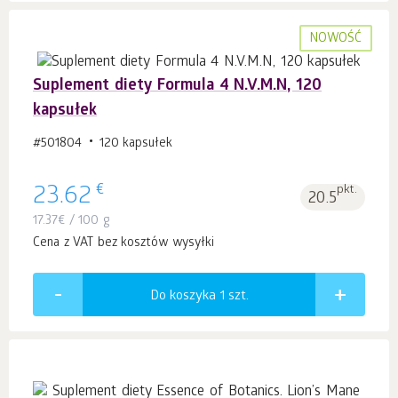
NOWOŚĆ
Suplement diety Formula 4 N.V.M.N, 120
kapsułek
#501804
120 kapsułek
€
23.62
pkt.
20.5
17.37
€
/ 100 g
Cena z VAT bez kosztów wysyłki
Do koszyka 1
szt.