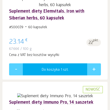
Suplement diety Elemvitals. Iron with
Siberian herbs, 60 kapsułek
#500039
60 kapsułek
€
23.14
pkt.
22
67.66
€
/ 100 g
Cena z VAT bez kosztów wysyłki
Do koszyka 1
szt.
NOWOŚĆ
Suplement diety Immuno Pro, 14 saszetek