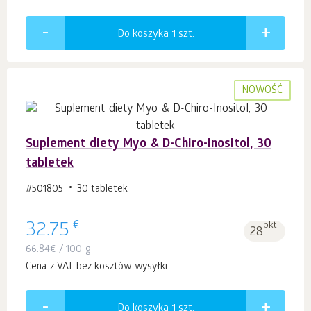
Do koszyka 1
szt.
NOWOŚĆ
Suplement diety Myo & D-Chiro-Inositol, 30
tabletek
#501805
30 tabletek
€
32.75
pkt.
28
66.84
€
/ 100 g
Cena z VAT bez kosztów wysyłki
Do koszyka 1
szt.