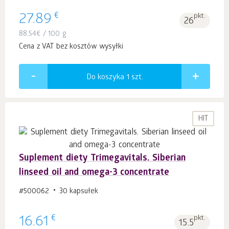
€
27.89
pkt.
26
88.54
€
/ 100 g
Cena z VAT bez kosztów wysyłki
Do koszyka 1
szt.
HIT
Suplement diety Trimegavitals. Siberian
linseed oil and omega-3 concentrate
#500062
30 kapsułek
€
16.61
pkt.
15.5