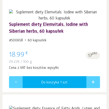
Suplement diety Elemvitals. Iodine with
Siberian herbs, 60 kapsułek
#500658
60 kapsułek
€
18.99
pkt.
17
29.22
€
/ 100 g
Cena z VAT bez kosztów wysyłki
Do koszyka 1
szt.