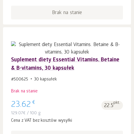
Brak na stanie
Suplement diety Essential Vitamins. Betaine
& B-vitamins, 30 kapsułek
#500625
30 kapsułek
Brak na stanie
€
23.62
pkt.
22.5
129.07
€
/ 100 g
Cena z VAT bez kosztów wysyłki