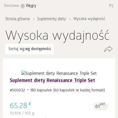
PL
Dostawa:
Węgry
Strona główna
Suplementy diety
Wysoka wydajność
Wysoka wydajność
Sortuj wg:
wg dostępności
Suplement diety Renaissance Triple Set
#500032
180 kapsułek (60 kapsułek w każdej formule)
€
65.28
pkt.
61
70.65
€
/ 100 g