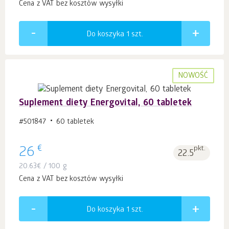
Cena z VAT bez kosztów wysyłki
Do koszyka 1
szt.
NOWOŚĆ
Suplement diety Energovital, 60 tabletek
#501847
60 tabletek
€
26
pkt.
22.5
20.63
€
/ 100 g
Cena z VAT bez kosztów wysyłki
Do koszyka 1
szt.