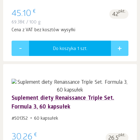
€
45.10
pkt.
42
69.38
€
/ 100 g
Cena z VAT bez kosztów wysyłki
Do koszyka 1
szt.
Suplement diety Renaissance Triple Set.
Formula 3, 60 kapsułek
#501352
60 kapsułek
€
30.26
pkt.
26.5