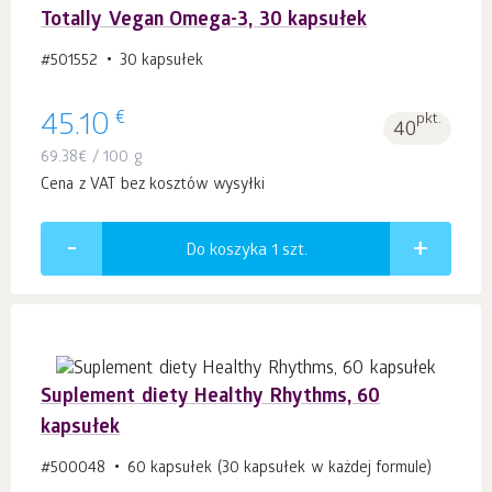
Totally Vegan Omega-3, 30 kapsułek
#501552
30 kapsułek
€
45.10
pkt.
40
69.38
€
/ 100 g
Cena z VAT bez kosztów wysyłki
Do koszyka 1
szt.
Suplement diety Healthy Rhythms, 60
kapsułek
#500048
60 kapsułek (30 kapsułek w każdej formule)