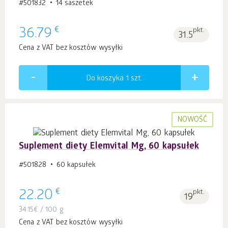
#501832
14 saszetek
€
36.79
pkt.
31.5
Cena z VAT bez kosztów wysyłki
Do koszyka 1
szt.
NOWOŚĆ
Suplement diety Elemvital Mg, 60 kapsułek
#501828
60 kapsułek
€
22.20
pkt.
19
34.15
€
/ 100 g
Cena z VAT bez kosztów wysyłki