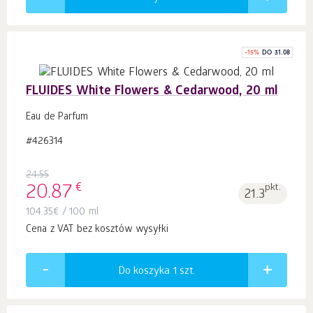
-
15
%
DO 31.08
FLUIDES White Flowers & Cedarwood, 20 ml
Eau de Parfum
#426314
24.55
€
20.87
pkt.
21.3
104.35
€
/ 100 ml
Cena z VAT bez kosztów wysyłki
Do koszyka 1
szt.