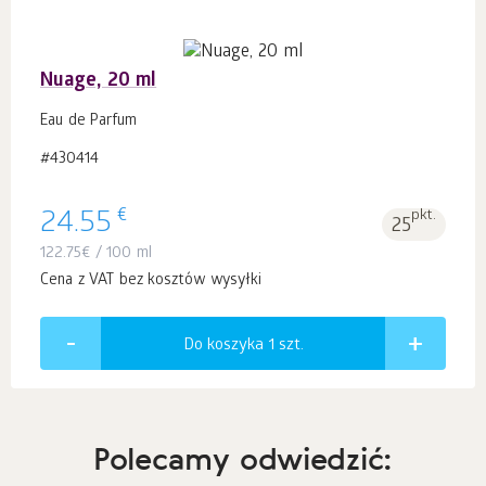
Nuage, 20 ml
Eau de Parfum
#430414
€
24.55
pkt.
25
122.75
€
/ 100 ml
Cena z VAT bez kosztów wysyłki
Do koszyka 1
szt.
Polecamy odwiedzić: