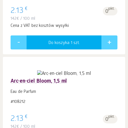
€
2.13
pkt.
0
142
€
/ 100 ml
Cena z VAT bez kosztów wysyłki
Do koszyka 1
szt.
Arc-en-ciel Bloom, 1,5 ml
Eau de Parfum
#108212
€
2.13
pkt.
0
142
€
/ 100 ml