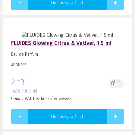
Do koszyka 1
szt.
FLUIDES Glowing Citrus & Vetiver, 1,5 ml
Eau de Parfum
#108215
€
2.13
pkt.
0
142
€
/ 100 ml
Cena z VAT bez kosztów wysyłki
Do koszyka 1
szt.