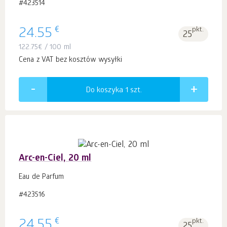
#423514
€
24.55
pkt.
25
122.75
€
/ 100 ml
Cena z VAT bez kosztów wysyłki
Do koszyka 1
szt.
Arc-en-Ciel, 20 ml
Eau de Parfum
#423516
€
24.55
pkt.
25