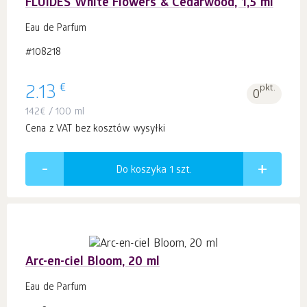
FLUIDES White Flowers & Cedarwood, 1,5 ml
Eau de Parfum
#108218
€
2.13
pkt.
0
142
€
/ 100 ml
Cena z VAT bez kosztów wysyłki
Do koszyka 1
szt.
Arc-en-ciel Bloom, 20 ml
Eau de Parfum