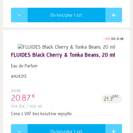
Do koszyka 1
szt.
-
15
%
DO 31.08
FLUIDES Black Cherry & Tonka Beans, 20 ml
Eau de Parfum
#426313
24.55
€
20.87
pkt.
21.3
104.35
€
/ 100 ml
Cena z VAT bez kosztów wysyłki
Do koszyka 1
szt.