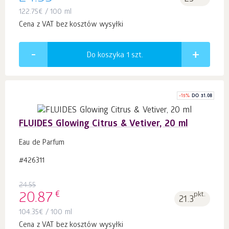
122.75
€
/ 100 ml
Cena z VAT bez kosztów wysyłki
Do koszyka 1
szt.
-
15
%
DO 31.08
FLUIDES Glowing Citrus & Vetiver, 20 ml
Eau de Parfum
#426311
24.55
€
20.87
pkt.
21.3
104.35
€
/ 100 ml
Cena z VAT bez kosztów wysyłki