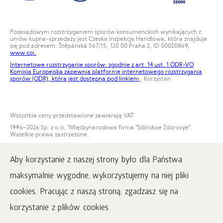
Pozasądowym rozstrzyganiem sporów konsumenckich wynikających z
umów kupna-sprzedaży jest Czeska Inspekcja Handlowa, która znajduje
się pod adresem: Štěpánská 567/15, 120 00 Praha 2, ID 00020869,
www.coi.
Internetowe rozstrzyganie sporów: zgodnie z art. 14 ust. 1 ODR-VO
Komisja Europejska zapewnia platformę internetowego rozstrzygania
sporów (ODR), która jest dostępna pod
linkiem
. Korzystan
Wszystkie ceny przedstawione zawierają VAT
1996
–2026 Sp. z o.o. "Międzynarodowa firma "Sibirskoe Zdorovye".
Wszelkie prawa zastrzeżone.
Kopiowanie materiałów na tej stronie jest możliwe pod warunkiem
obowiązkowego umieszczenia aktywnego linku do strony
Aby korzystanie z naszej strony było dla Państwa
www.siberianwellness.com.
maksymalnie wygodne, wykorzystujemy na niej pliki
Reklamacja
Warunki zakupu
cookies. Pracując z naszą stroną, zgadzasz się na
Przetwarzanie i ochrona danych osobowych
korzystanie z plików cookies.