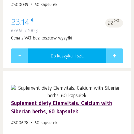
#500039
60 kapsułek
€
23.14
pkt.
22
67.66
€
/ 100 g
Cena z VAT bez kosztów wysyłki
Do koszyka 1
szt.
Suplement diety Elemvitals. Calcium with
Siberian herbs, 60 kapsułek
#500628
60 kapsułek