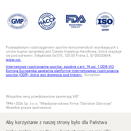
Pozasądowym rozstrzyganiem sporów konsumenckich wynikających z
umów kupna-sprzedaży jest Czeska Inspekcja Handlowa, która znajduje
się pod adresem: Štěpánská 567/15, 120 00 Praha 2, ID 00020869,
www.coi.
Internetowe rozstrzyganie sporów: zgodnie z art. 14 ust. 1 ODR-VO
Komisja Europejska zapewnia platformę internetowego rozstrzygania
sporów (ODR), która jest dostępna pod
linkiem
. Korzystan
Wszystkie ceny przedstawione zawierają VAT
1996
–2026 Sp. z o.o. "Międzynarodowa firma "Sibirskoe Zdorovye".
Wszelkie prawa zastrzeżone.
Kopiowanie materiałów na tej stronie jest możliwe pod warunkiem
obowiązkowego umieszczenia aktywnego linku do strony
Aby korzystanie z naszej strony było dla Państwa
www.siberianwellness.com.