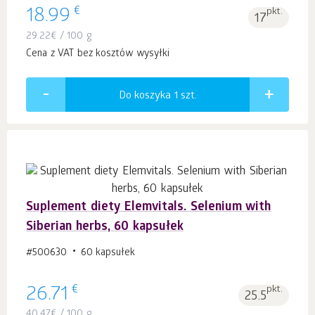
€
18.99
pkt.
17
29.22
€
/ 100 g
Cena z VAT bez kosztów wysyłki
Do koszyka 1
szt.
Suplement diety Elemvitals. Selenium with
Siberian herbs, 60 kapsułek
#500630
60 kapsułek
€
26.71
pkt.
25.5
40.47
€
/ 100 g