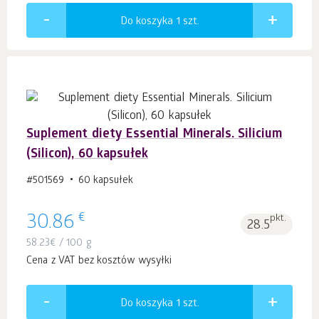
Do koszyka 1
szt.
Suplement diety Essential Minerals. Silicium
(Silicon), 60 kapsułek
#501569
60 kapsułek
€
30.86
pkt.
28.5
58.23
€
/ 100 g
Cena z VAT bez kosztów wysyłki
Do koszyka 1
szt.