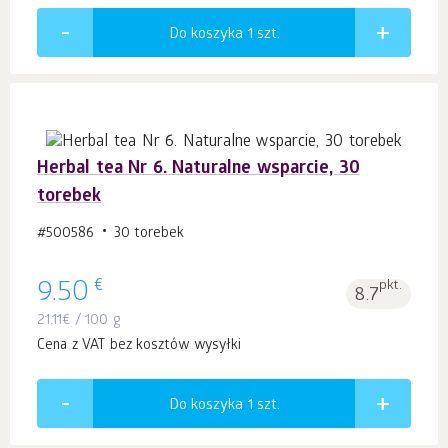
Do koszyka 1
szt.
Herbal tea Nr 6. Naturalne wsparcie, 30
torebek
#500586
30 torebek
€
9.50
pkt.
8.7
21.11
€
/ 100 g
Cena z VAT bez kosztów wysyłki
Do koszyka 1
szt.