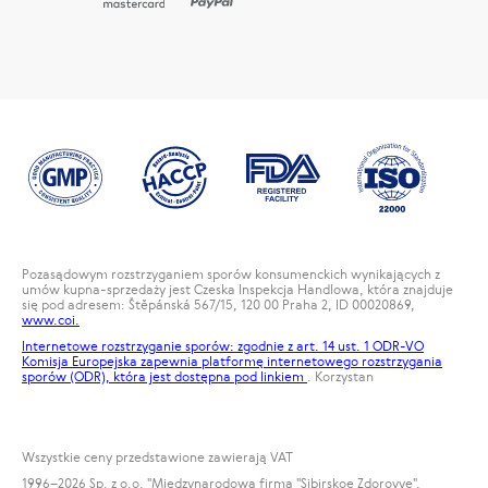
Pozasądowym rozstrzyganiem sporów konsumenckich wynikających z
umów kupna-sprzedaży jest Czeska Inspekcja Handlowa, która znajduje
się pod adresem: Štěpánská 567/15, 120 00 Praha 2, ID 00020869,
www.coi.
Internetowe rozstrzyganie sporów: zgodnie z art. 14 ust. 1 ODR-VO
Komisja Europejska zapewnia platformę internetowego rozstrzygania
sporów (ODR), która jest dostępna pod
linkiem
. Korzystan
Wszystkie ceny przedstawione zawierają VAT
1996
–2026 Sp. z o.o. "Międzynarodowa firma "Sibirskoe Zdorovye".