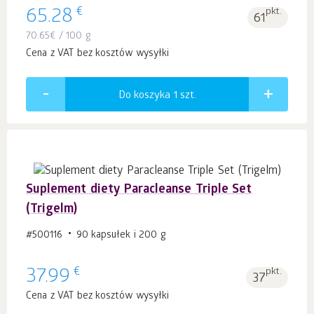
€
65.28
pkt.
61
70.65
€
/ 100 g
Cena z VAT bez kosztów wysyłki
Do koszyka 1
szt.
Suplement diety Paracleanse Triple Set
(Trigelm)
#500116
90 kapsułek i 200 g
€
37.99
pkt.
37
Cena z VAT bez kosztów wysyłki