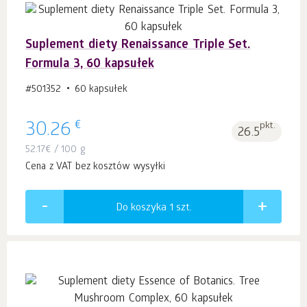
Suplement diety Renaissance Triple Set.
Formula 3, 60 kapsułek
#501352
60 kapsułek
€
30.26
pkt.
26.5
52.17
€
/ 100 g
Cena z VAT bez kosztów wysyłki
Do koszyka 1
szt.