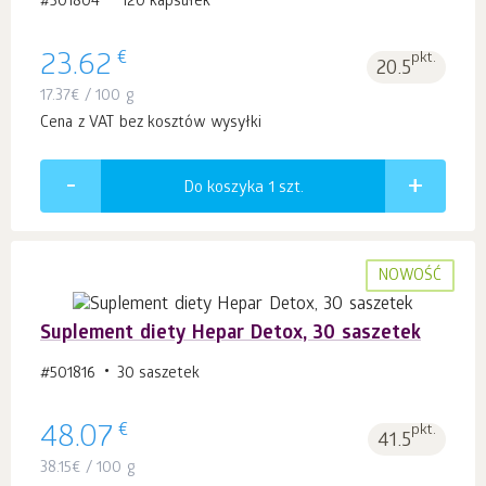
#501804
120 kapsułek
€
23.62
pkt.
20.5
17.37
€
/ 100 g
Cena z VAT bez kosztów wysyłki
Do koszyka 1
szt.
NOWOŚĆ
Suplement diety Hepar Detox, 30 saszetek
#501816
30 saszetek
€
48.07
pkt.
41.5
38.15
€
/ 100 g