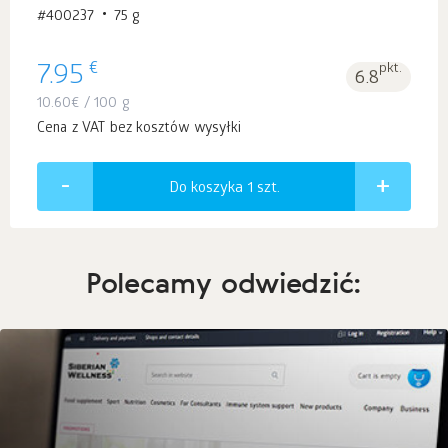
#400237
75 g
€
7.95
pkt.
6.8
10.60
€
/ 100 g
Cena z VAT bez kosztów wysyłki
Do koszyka 1
szt.
Polecamy odwiedzić: