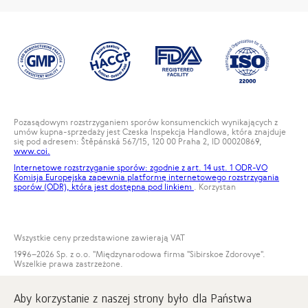
Pozasądowym rozstrzyganiem sporów konsumenckich wynikających z
umów kupna-sprzedaży jest Czeska Inspekcja Handlowa, która znajduje
się pod adresem: Štěpánská 567/15, 120 00 Praha 2, ID 00020869,
www.coi.
Internetowe rozstrzyganie sporów: zgodnie z art. 14 ust. 1 ODR-VO
Komisja Europejska zapewnia platformę internetowego rozstrzygania
sporów (ODR), która jest dostępna pod
linkiem
. Korzystan
Wszystkie ceny przedstawione zawierają VAT
1996
–2026 Sp. z o.o. "Międzynarodowa firma "Sibirskoe Zdorovye".
Wszelkie prawa zastrzeżone.
Kopiowanie materiałów na tej stronie jest możliwe pod warunkiem
obowiązkowego umieszczenia aktywnego linku do strony
Aby korzystanie z naszej strony było dla Państwa
www.siberianwellness.com.