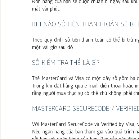
Đơn hàng của bạn sẽ được chuẩn bị ngay sau khi 
mất vài phút.
KHI NÀO SỐ TIỀN THANH TOÁN SẼ BỊ 
Theo quy định, số tiền thanh toán có thể bị trừ 
một vài giờ sau đó.
SỐ KIỂM TRA THẺ LÀ GÌ?
Thẻ MasterCard và Visa có một dãy số gồm ba ch
Trong khi đặt hàng qua e-mail, điện thoại hoặc 
rằng người mua thực sự có thẻ chứ không phải ch
MASTERCARD SECURECODE / VERIFIED
Với MasterCard SecureCode và Verified by Visa, 
Nếu ngân hàng của bạn tham gia vào quá trình nà