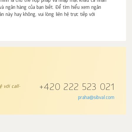
 mình là chủ thẻ hợp pháp và nhập mật khẩu cá nhân
và ngân hàng của bạn biết. Để tìm hiểu xem ngân
 này hay không, vui lòng liên hệ trực tiếp với
+420 222 523 021
 với call-
praha@sibval.com