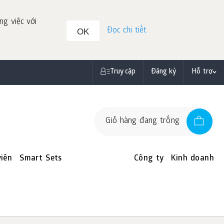
ng việc với
Đọc chi tiết
OK
Truy cập
Đăng ký
Hỗ trợ
Giỏ hàng đang trống
iên
Smart Sets
Công ty
Kinh doanh