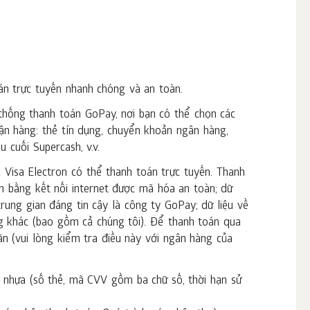
n trực tuyến nhanh chóng và an toàn.
hống thanh toán GoPay, nơi bạn có thể chọn các
ận hàng: thẻ tín dụng, chuyển khoản ngân hàng,
 cuối Supercash, v.v.
 Visa Electron có thể thanh toán trực tuyến. Thanh
n bằng kết nối internet được mã hóa an toàn; dữ
rung gian đáng tin cậy là công ty GoPay; dữ liệu về
g khác (bao gồm cả chúng tôi). Để thanh toán qua
ặn (vui lòng kiểm tra điều này với ngân hàng của
ẻ nhựa (số thẻ, mã CVV gồm ba chữ số, thời hạn sử