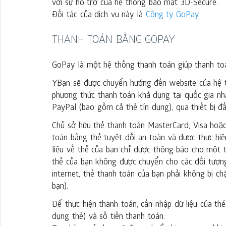
với sự hỗ trợ của hệ thống bảo mật 3D-Secure.
Đối tác của dịch vụ này là
Công ty GoPay
.
THANH TOÁN BẰNG GOPAY
GoPay là một hệ thống thanh toán giúp thanh toá
YBạn sẽ được chuyển hướng đến website của hệ t
phương thức thanh toán khả dụng tại quốc gia nh
PayPal (bao gồm cả thẻ tín dụng), qua thiết bị đầu
Chủ sở hữu thẻ thanh toán MasterCard, Visa hoặc
toán bằng thẻ tuyệt đối an toàn và được thực hiệ
liệu về thẻ của bạn chỉ được thông báo cho một t
thẻ của bạn không được chuyển cho các đối tượn
internet, thẻ thanh toán của bạn phải không bị ch
bạn).
Để thực hiện thanh toán, cần nhập dữ liệu của th
dụng thẻ) và số tiền thanh toán.