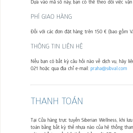
Dựa vào mã số này, bạn có thể theo dõi việc vận
PHÍ GIAO HÀNG
Đối với các đơn đặt hàng trên 150 € (bao gồm VA
THÔNG TIN LIÊN HỆ
Nếu bạn có bất kỳ câu hỏi nào về dịch vụ, hãy li
021 hoặc qua địa chỉ e-mail:
praha@sibval.com
THANH TOÁN
Tại Cửa hàng trực tuyến Siberian Wellness, khi l
toán bằng bất kỳ thẻ nhựa nào của hệ thống tha