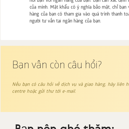
nối bạn với ngân hàng của bạn. Bạn cần xác định
của mình. Mật khẩu có ý nghĩa bảo mật, chỉ bạn 
hàng của bạn có tham gia vào quá trình thanh toán
người tư vấn tại ngân hàng của bạn.
Bạn vẫn còn câu hỏi?
Nếu bạn có câu hỏi về dịch vụ và giao hàng, hãy liên hệ
centre hoặc gửi thư tới e-mail.
Bạn nên ghé thăm: