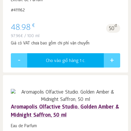
Extrait de Parfum
#411162
€
48.98
đ.
50
97.96
€
/ 100 ml
Giá có VAT chưa bao gồm chi phí vận chuyển
Cho vào giỏ hàng 1
c.
Aromapolis Olfactive Studio. Golden Amber &
Midnight Saffron, 50 ml
Eau de Parfum