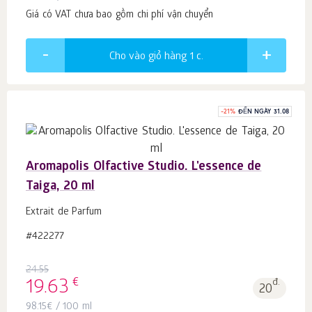
Giá có VAT chưa bao gồm chi phí vận chuyển
Cho vào giỏ hàng 1
c.
-
21
%
ĐẾN NGÀY 31.08
Aromapolis Olfactive Studio. L'essence de
Taiga, 20 ml
Extrait de Parfum
#422277
24.55
€
19.63
đ.
20
98.15
€
/ 100 ml