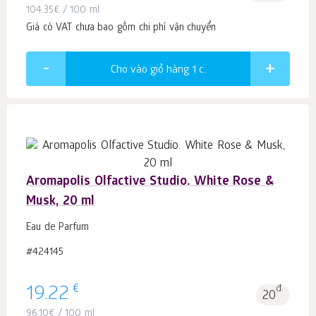
104.35
€
/ 100 ml
Giá có VAT chưa bao gồm chi phí vận chuyển
Cho vào giỏ hàng 1
c.
Aromapolis Olfactive Studio. White Rose &
Musk, 20 ml
Eau de Parfum
#424145
€
19.22
đ.
20
96.10
€
/ 100 ml