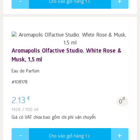
Cho vào giỏ hàng 1
c.
Aromapolis Olfactive Studio. White Rose &
Musk, 1,5 ml
Eau de Parfum
#108178
€
2.13
đ.
0
142
€
/ 100 ml
Giá có VAT chưa bao gồm chi phí vận chuyển
Cho vào giỏ hàng 1
c.