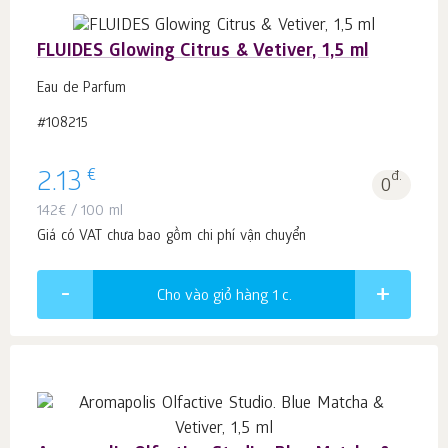
FLUIDES Glowing Citrus & Vetiver, 1,5 ml
Eau de Parfum
#108215
€
2.13
đ.
0
142
€
/ 100 ml
Giá có VAT chưa bao gồm chi phí vận chuyển
Cho vào giỏ hàng 1
c.