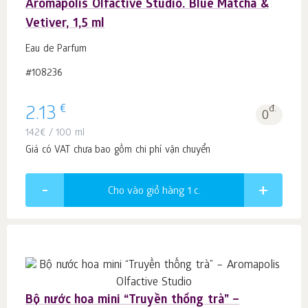
Aromapolis Olfactive Studio. Blue Matcha &
Vetiver, 1,5 ml
Eau de Parfum
#108236
€
2.13
đ.
0
142
€
/ 100 ml
Giá có VAT chưa bao gồm chi phí vận chuyển
Cho vào giỏ hàng 1
c.
Bộ nước hoa mini “Truyền thống trà” –