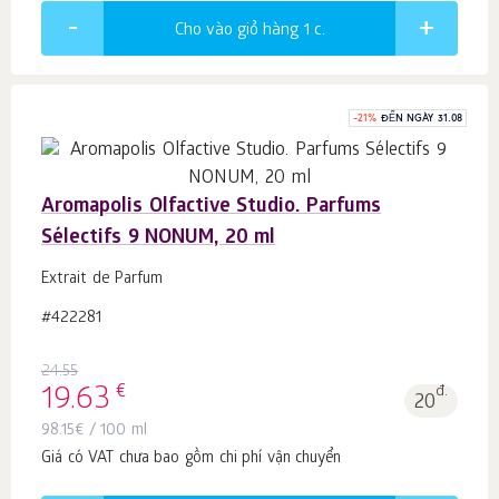
Cho vào giỏ hàng 1
c.
-
21
%
ĐẾN NGÀY 31.08
Aromapolis Olfactive Studio. Parfums
Sélectifs 9 NONUM, 20 ml
Extrait de Parfum
#422281
24.55
€
19.63
đ.
20
98.15
€
/ 100 ml
Giá có VAT chưa bao gồm chi phí vận chuyển