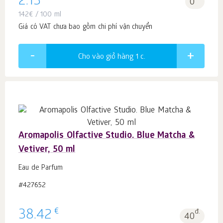
2.13
0
142
€
/ 100 ml
Giá có VAT chưa bao gồm chi phí vận chuyển
Cho vào giỏ hàng 1
c.
Aromapolis Olfactive Studio. Blue Matcha &
Vetiver, 50 ml
Eau de Parfum
#427652
€
38.42
đ.
40