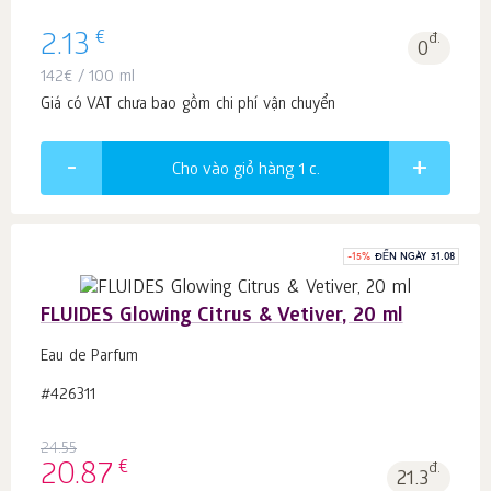
€
2.13
đ.
0
142
€
/ 100 ml
Giá có VAT chưa bao gồm chi phí vận chuyển
Cho vào giỏ hàng 1
c.
-
15
%
ĐẾN NGÀY 31.08
FLUIDES Glowing Citrus & Vetiver, 20 ml
Eau de Parfum
#426311
24.55
€
20.87
đ.
21.3