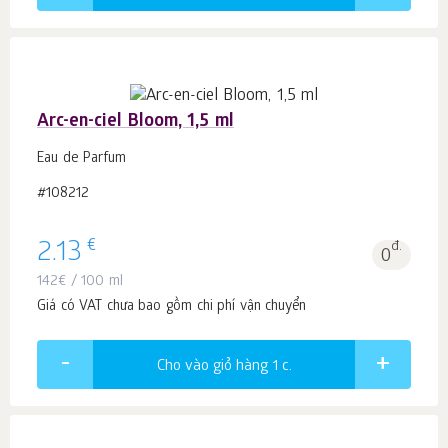
Arc-en-ciel Bloom, 1,5 ml
Eau de Parfum
#108212
€
2.13
đ.
0
142
€
/ 100 ml
Giá có VAT chưa bao gồm chi phí vận chuyển
Cho vào giỏ hàng 1
c.