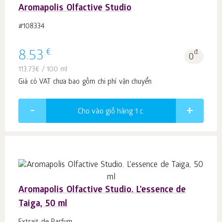
Aromapolis Olfactive Studio
#108334
€
8.53
đ.
0
113.73
€
/ 100 ml
Giá có VAT chưa bao gồm chi phí vận chuyển
Cho vào giỏ hàng 1
c.
Aromapolis Olfactive Studio. L'essence de
Taiga, 50 ml