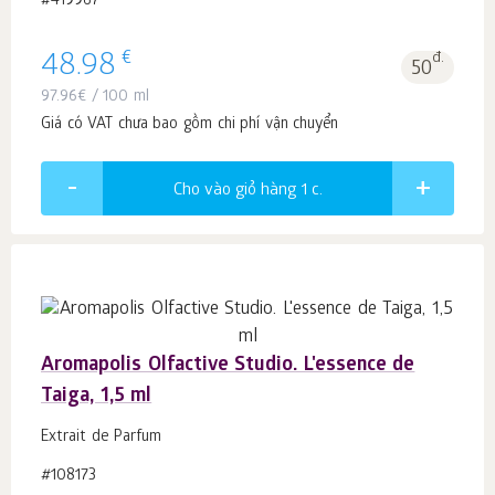
#419967
€
48.98
đ.
50
97.96
€
/ 100 ml
Giá có VAT chưa bao gồm chi phí vận chuyển
Cho vào giỏ hàng 1
c.
Aromapolis Olfactive Studio. L'essence de
Taiga, 1,5 ml
Extrait de Parfum
#108173