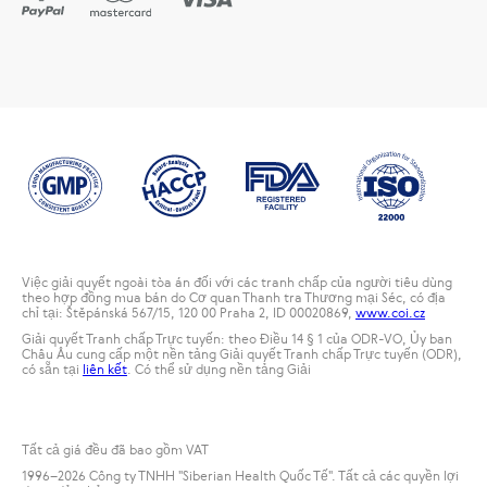
Việc giải quyết ngoài tòa án đối với các tranh chấp của người tiêu dùng
theo hợp đồng mua bán do Cơ quan Thanh tra Thương mại Séc, có địa
chỉ tại: Štěpánská 567/15, 120 00 Praha 2, ID 00020869,
www.coi.cz
Giải quyết Tranh chấp Trực tuyến: theo Điều 14 § 1 của ODR-VO, Ủy ban
Châu Âu cung cấp một nền tảng Giải quyết Tranh chấp Trực tuyến (ODR),
có sẵn tại
liên kết
. Có thể sử dụng nền tảng Giải
Tất cả giá đều đã bao gồm VAT
1996
–2026 Công ty TNHH "Siberian Health Quốc Tế". Tất cả các quyền lợi