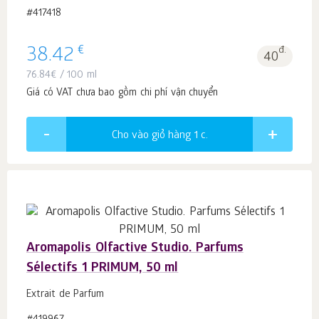
#417418
€
38.42
đ.
40
76.84
€
/ 100 ml
Giá có VAT chưa bao gồm chi phí vận chuyển
Cho vào giỏ hàng 1
c.
Aromapolis Olfactive Studio. Parfums
Sélectifs 1 PRIMUM, 50 ml
Extrait de Parfum