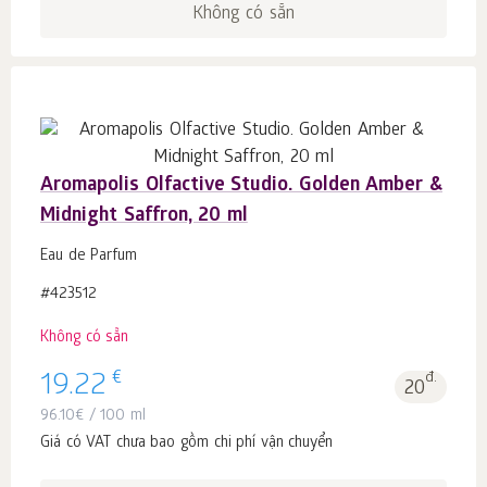
Không có sẵn
Aromapolis Olfactive Studio. Golden Amber &
Midnight Saffron, 20 ml
Eau de Parfum
#423512
Không có sẵn
€
19.22
đ.
20
96.10
€
/ 100 ml
Giá có VAT chưa bao gồm chi phí vận chuyển