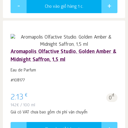
Cho vào giỏ hàng 1
c.
Aromapolis Olfactive Studio. Golden Amber &
Midnight Saffron, 1,5 ml
Eau de Parfum
#108177
€
2.13
đ.
0
142
€
/ 100 ml
Giá có VAT chưa bao gồm chi phí vận chuyển