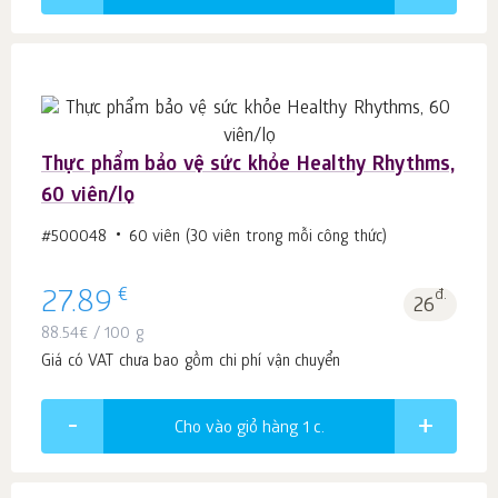
Thực phẩm bảo vệ sức khỏe Healthy Rhythms,
60 viên/lọ
#500048
60 viên (30 viên trong mỗi công thức)
€
27.89
đ.
26
88.54
€
/ 100 g
Giá có VAT chưa bao gồm chi phí vận chuyển
Cho vào giỏ hàng 1
c.