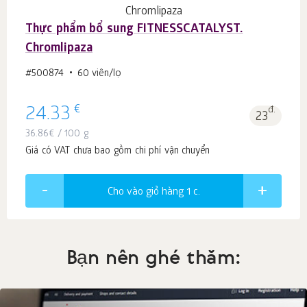
Thực phẩm bổ sung FITNESSCATALYST.
Chromlipaza
#500874
60 viên/lọ
€
24.33
đ.
23
36.86
€
/ 100 g
Giá có VAT chưa bao gồm chi phí vận chuyển
Cho vào giỏ hàng 1
c.
Bạn nên ghé thăm: