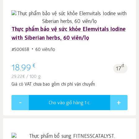
Thực phẩm bảo vệ sức khỏe Elemvitals Iodine
with Siberian herbs, 60 viên/lọ
#500658
60 viên/lọ
€
18.99
đ.
17
29.22
€
/ 100 g
Giá có VAT chưa bao gồm chi phí vận chuyển
Cho vào giỏ hàng 1
c.