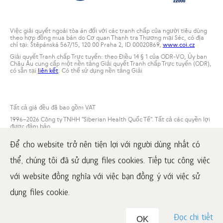
Việc giải quyết ngoài tòa án đối với các tranh chấp của người tiêu dùng
theo hợp đồng mua bán do Cơ quan Thanh tra Thương mại Séc, có địa
chỉ tại: Štěpánská 567/15, 120 00 Praha 2, ID 00020869,
www.coi.cz
Giải quyết Tranh chấp Trực tuyến: theo Điều 14 § 1 của ODR-VO, Ủy ban
Châu Âu cung cấp một nền tảng Giải quyết Tranh chấp Trực tuyến (ODR),
có sẵn tại
liên kết
. Có thể sử dụng nền tảng Giải
Tất cả giá đều đã bao gồm VAT
1996
–2026 Công ty TNHH "Siberian Health Quốc Tế". Tất cả các quyền lợi
được đảm bảo.
Việc sao chép các tài liệu từ website này có thể được thực hiện với điều
Để cho website trở nên tiện lợi với người dùng nhất có
kiện bắt buộc là dẫn liên kết hoạt động đến www.siberianwellness.com.
thể, chúng tôi đã sử dụng files cookies. Tiếp tục công việc
Khiếu nại
Điều kiện mua hàng
với website đồng nghĩa với việc bạn đồng ý với việc sử
Xử lý và bảo vệ dữ liệu cá nhân
dụng files cookie.
Đọc chi tiết
OK