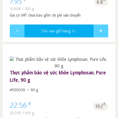
€
7.95
đ.
6.8
10.60
€
/ 100 g
Giá có VAT chưa bao gồm chi phí vận chuyển
Cho vào giỏ hàng 1
c.
Thực phẩm bảo vệ sức khỏe Lymphosan. Pure
Life, 90 g
#500030
90 g
€
22.56
đ.
19.2
25.07
€
/ 100 g