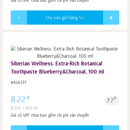
Giá có VAT chưa bao gồm chi phí vận chuyển
Cho vào giỏ hàng 1
c.
Siberian Wellness. Extra-Rich Botanical
Toothpaste Blueberry&Charcoal, 100 ml
#426337
€
8.22
đ.
7.7
8.22
€
/ 100 ml
Giá có VAT chưa bao gồm chi phí vận chuyển