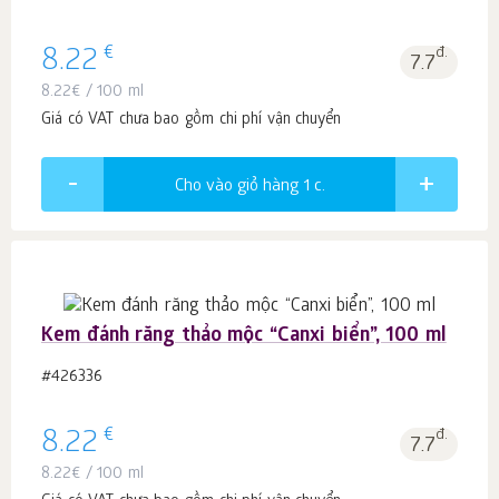
€
8.22
đ.
7.7
8.22
€
/ 100 ml
Giá có VAT chưa bao gồm chi phí vận chuyển
Cho vào giỏ hàng 1
c.
Kem đánh răng thảo mộc “Canxi biển”, 100 ml
#426336
€
8.22
đ.
7.7
8.22
€
/ 100 ml