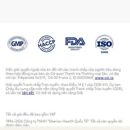
Việc giải quyết ngoài tòa án đối với các tranh chấp của người tiêu dùng
theo hợp đồng mua bán do Cơ quan Thanh tra Thương mại Séc, có địa
chỉ tại: Štěpánská 567/15, 120 00 Praha 2, ID 00020869,
www.coi.cz
Giải quyết Tranh chấp Trực tuyến: theo Điều 14 § 1 của ODR-VO, Ủy ban
Châu Âu cung cấp một nền tảng Giải quyết Tranh chấp Trực tuyến (ODR),
có sẵn tại
liên kết
. Có thể sử dụng nền tảng Giải
Tất cả giá đều đã bao gồm VAT
1996
–2026 Công ty TNHH "Siberian Health Quốc Tế". Tất cả các quyền lợi
được đảm bảo.