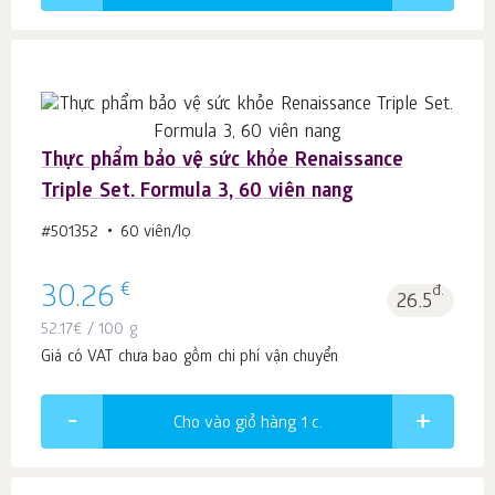
Thực phẩm bảo vệ sức khỏe Renaissance
Triple Set. Formula 3, 60 viên nang
#501352
60 viên/lọ
€
30.26
đ.
26.5
52.17
€
/ 100 g
Giá có VAT chưa bao gồm chi phí vận chuyển
Cho vào giỏ hàng 1
c.