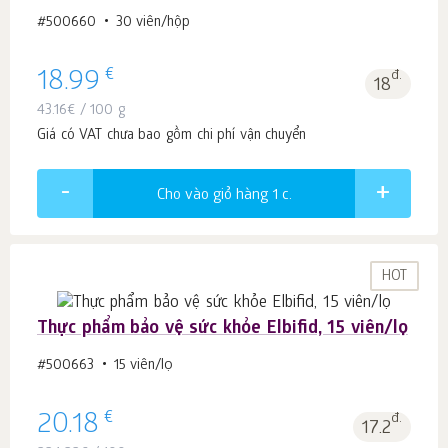
#500660
30 viên/hộp
€
18.99
đ.
18
43.16
€
/ 100 g
Giá có VAT chưa bao gồm chi phí vận chuyển
Cho vào giỏ hàng 1
c.
HOT
Thực phẩm bảo vệ sức khỏe Elbifid, 15 viên/lọ
#500663
15 viên/lọ
€
20.18
đ.
17.2