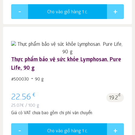
Cho vào giỏ hàng 1
c.
Thực phẩm bảo vệ sức khỏe Lymphosan. Pure
Life, 90 g
#500030
90 g
€
22.56
đ.
19.2
25.07
€
/ 100 g
Giá có VAT chưa bao gồm chi phí vận chuyển
Cho vào giỏ hàng 1
c.