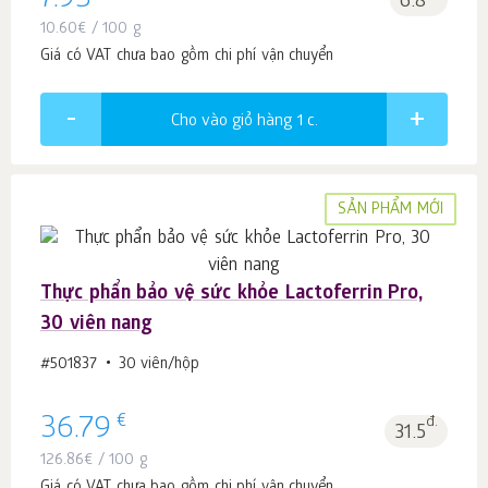
7.95
6.8
10.60
€
/ 100 g
Giá có VAT chưa bao gồm chi phí vận chuyển
Cho vào giỏ hàng 1
c.
SẢN PHẨM MỚI
Thực phẩn bảo vệ sức khỏe Lactoferrin Pro,
30 viên nang
#501837
30 viên/hộp
€
36.79
đ.
31.5
126.86
€
/ 100 g