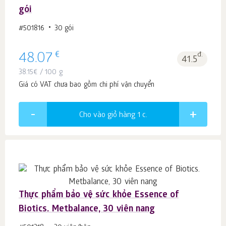
gói
#501816
30 gói
€
48.07
đ.
41.5
38.15
€
/ 100 g
Giá có VAT chưa bao gồm chi phí vận chuyển
Cho vào giỏ hàng 1
c.
Thực phẩm bảo vệ sức khỏe Essence of
Biotics. Metbalance, 30 viên nang