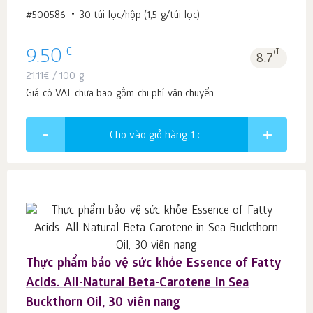
#500586
30 túi lọc/hộp (1,5 g/túi lọc)
€
9.50
đ.
8.7
21.11
€
/ 100 g
Giá có VAT chưa bao gồm chi phí vận chuyển
Cho vào giỏ hàng 1
c.
Thực phẩm bảo vệ sức khỏe Essence of Fatty
Acids. All-Natural Beta-Carotene in Sea
Buckthorn Oil, 30 viên nang