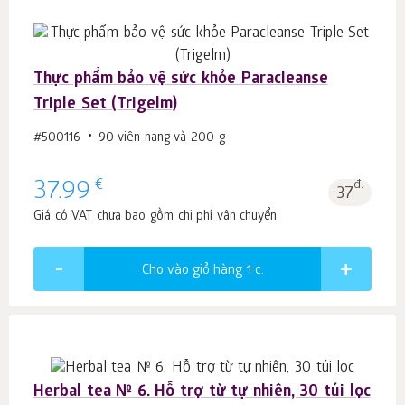
Thực phẩm bảo vệ sức khỏe Paracleanse
Triple Set (Trigelm)
#500116
90 viên nang và 200 g
€
37.99
đ.
37
Giá có VAT chưa bao gồm chi phí vận chuyển
Cho vào giỏ hàng 1
c.
Herbal tea № 6. Hỗ trợ từ tự nhiên, 30 túi lọc