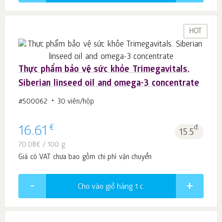
HOT
Thực phẩm bảo vệ sức khỏe Trimegavitals.
Siberian linseed oil and omega-3 concentrate
#500062
30 viên/hộp
€
16.61
đ.
15.5
70.08
€
/ 100 g
Giá có VAT chưa bao gồm chi phí vận chuyển
Cho vào giỏ hàng 1
c.