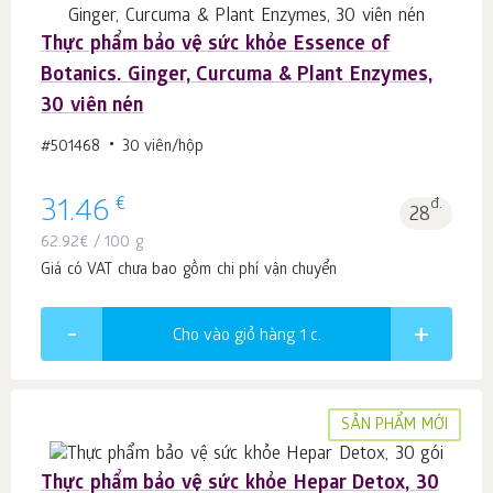
Thực phẩm bảo vệ sức khỏe Essence of
Botanics. Ginger, Curcuma & Plant Enzymes,
30 viên nén
#501468
30 viên/hộp
€
31.46
đ.
28
62.92
€
/ 100 g
Giá có VAT chưa bao gồm chi phí vận chuyển
Cho vào giỏ hàng 1
c.
SẢN PHẨM MỚI
Thực phẩm bảo vệ sức khỏe Hepar Detox, 30