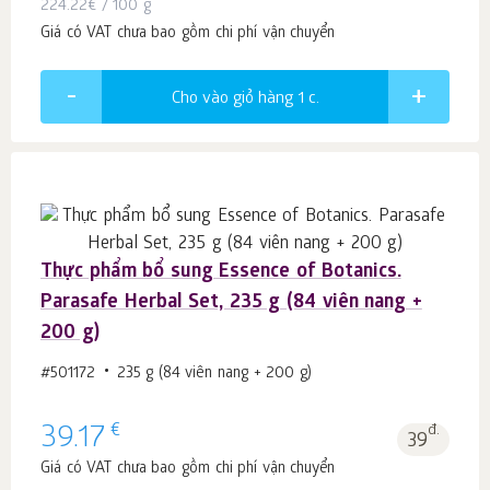
224.22
€
/ 100 g
Giá có VAT chưa bao gồm chi phí vận chuyển
Cho vào giỏ hàng 1
c.
Thực phẩm bổ sung Essence of Botanics.
Parasafe Herbal Set, 235 g (84 viên nang +
200 g)
#501172
235 g (84 viên nang + 200 g)
€
39.17
đ.
39
Giá có VAT chưa bao gồm chi phí vận chuyển