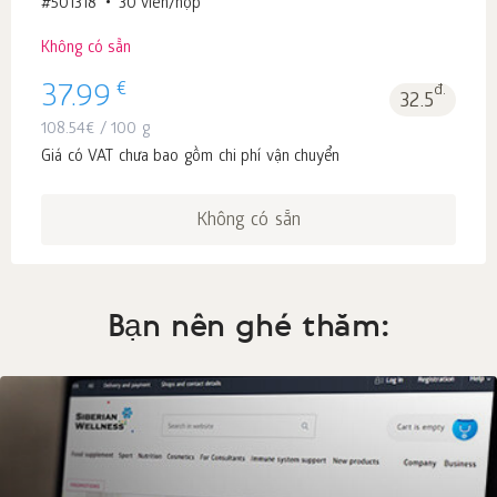
#501318
30 viên/hộp
Không có sẵn
€
37.99
đ.
32.5
108.54
€
/ 100 g
Giá có VAT chưa bao gồm chi phí vận chuyển
Không có sẵn
Bạn nên ghé thăm: