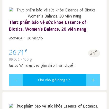
Thực phẩm bảo vệ sức khỏe Essence of
Biotics. Women´s Balance, 20 viên nang
#501404
20 viên/lọ
€
26.71
đ.
24
89.03
€
/ 100 g
Giá có VAT chưa bao gồm chi phí vận chuyển
Cho vào giỏ hàng 1
c.