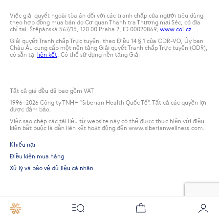
Việc giải quyết ngoài tòa án đối với các tranh chấp của người tiêu dùng
theo hợp đồng mua bán do Cơ quan Thanh tra Thương mại Séc, có địa
chỉ tại: Štěpánská 567/15, 120 00 Praha 2, ID 00020869,
www.coi.cz
Giải quyết Tranh chấp Trực tuyến: theo Điều 14 § 1 của ODR-VO, Ủy ban
Châu Âu cung cấp một nền tảng Giải quyết Tranh chấp Trực tuyến (ODR),
có sẵn tại
liên kết
. Có thể sử dụng nền tảng Giải
Tất cả giá đều đã bao gồm VAT
1996
–2026 Công ty TNHH "Siberian Health Quốc Tế". Tất cả các quyền lợi
được đảm bảo.
Việc sao chép các tài liệu từ website này có thể được thực hiện với điều
kiện bắt buộc là dẫn liên kết hoạt động đến www.siberianwellness.com.
Khiếu nại
Điều kiện mua hàng
Xử lý và bảo vệ dữ liệu cá nhân