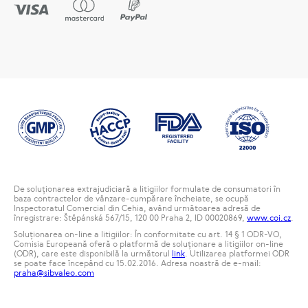
De soluționarea extrajudiciară a litigiilor formulate de consumatori în
baza contractelor de vânzare-cumpărare încheiate, se ocupă
Inspectoratul Comercial din Cehia, având următoarea adresă de
înregistrare: Štěpánská 567/15, 120 00 Praha 2, ID 00020869,
www.coi.cz
.
Soluționarea on-line a litigiilor: În conformitate cu art. 14 § 1 ODR-VO,
Comisia Europeană oferă o platformă de soluționare a litigiilor on-line
(ODR), care este disponibilă la următorul
link
. Utilizarea platformei ODR
se poate face începând cu 15.02.2016. Adresa noastră de e-mail:
praha@sibvaleo.com