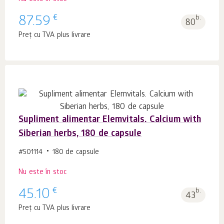
€
87.59
b.
80
Preț cu TVA plus livrare
Supliment alimentar Elemvitals. Calcium with
Siberian herbs, 180 de capsule
#501114
180 de capsule
Nu este în stoc
€
45.10
b.
43
Preț cu TVA plus livrare