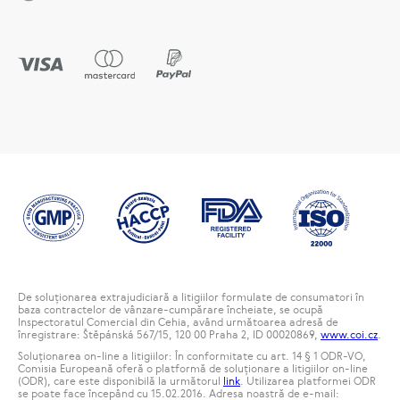
De soluționarea extrajudiciară a litigiilor formulate de consumatori în
baza contractelor de vânzare-cumpărare încheiate, se ocupă
Inspectoratul Comercial din Cehia, având următoarea adresă de
înregistrare: Štěpánská 567/15, 120 00 Praha 2, ID 00020869,
www.coi.cz
.
Soluționarea on-line a litigiilor: În conformitate cu art. 14 § 1 ODR-VO,
Comisia Europeană oferă o platformă de soluționare a litigiilor on-line
(ODR), care este disponibilă la următorul
link
. Utilizarea platformei ODR
se poate face începând cu 15.02.2016. Adresa noastră de e-mail: