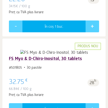
22.20
19
34.15
€
/ 100 g
Preț cu TVA plus livrare
În coș 1
buc.
PRODUS NOU
FS Myo & D-Chiro-Inositol, 30 tablets
#501805
30 pastile
€
32.75
b.
28
66.84
€
/ 100 g
Preț cu TVA plus livrare