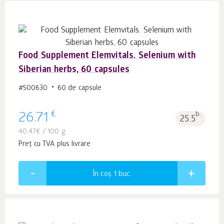
Food Supplement Elemvitals. Selenium with
Siberian herbs, 60 capsules
#500630
60 de capsule
€
26.71
b.
25.5
40.47
€
/ 100 g
Preț cu TVA plus livrare
În coș 1
buc.