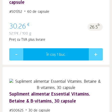
capsule
#501352
60 de capsule
€
30.26
b.
26.5
52.17
€
/ 100 g
Preț cu TVA plus livrare
În coș 1
buc.
Supliment alimentar Essential Vitamins.
Betaine & B-vitamins, 30 capsule
#500625
30 de capsule