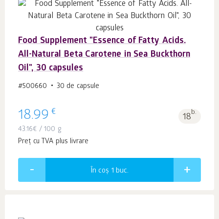
Food Supplement "Essence of Fatty Acids.
All-Natural Beta Carotene in Sea Buckthorn
Oil", 30 capsules
#500660
30 de capsule
€
18.99
b.
18
43.16
€
/ 100 g
Preț cu TVA plus livrare
În coș 1
buc.