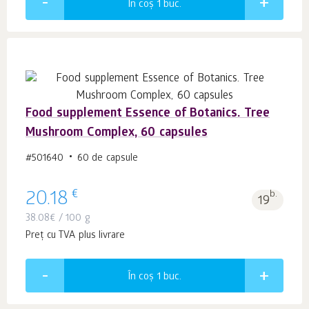
În coș 1
buc.
Food supplement Essence of Botanics. Tree
Mushroom Complex, 60 capsules
#501640
60 de capsule
€
20.18
b.
19
38.08
€
/ 100 g
Preț cu TVA plus livrare
În coș 1
buc.