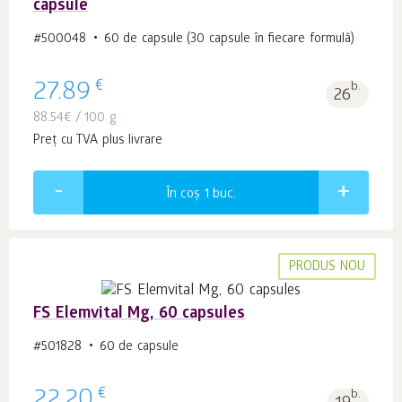
capsule
#500048
60 de capsule (30 capsule în fiecare formulă)
€
27.89
b.
26
88.54
€
/ 100 g
Preț cu TVA plus livrare
În coș 1
buc.
PRODUS NOU
FS Elemvital Mg, 60 capsules
#501828
60 de capsule
€
b.