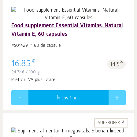
Food supplement Essential Vitamins. Natural
Vitamin E, 60 capsules
#501429
60 de capsule
€
16.85
b.
14.5
24.78
€
/ 100 g
Preț cu TVA plus livrare
În coș 1
buc.
SUPEROFERTĂ