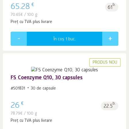
€
65.28
b.
61
70.65
€
/ 100 g
Preț cu TVA plus livrare
În coș 1
buc.
PRODUS NOU
FS Coenzyme Q10, 30 capsules
#501831
30 de capsule
€
26
b.
22.5
78.79
€
/ 100 g
Preț cu TVA plus livrare