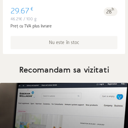
€
29.67
b.
28
46.21
€
/ 100 g
Preț cu TVA plus livrare
Nu este în stoc
Recomandam sa vizitati