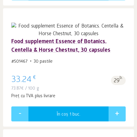
Food supplement Essence of Botanics.
Centella & Horse Chestnut, 30 capsules
#501467
30 pastile
€
33.24
b.
29
73.87
€
/ 100 g
Preț cu TVA plus livrare
În coș 1
buc.