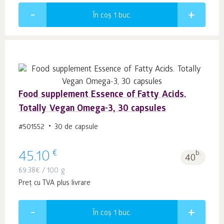
În coș 1
buc.
Food supplement Essence of Fatty Acids.
Totally Vegan Omega-3, 30 capsules
#501552
30 de capsule
€
45.10
b.
40
69.38
€
/ 100 g
Preț cu TVA plus livrare
În coș 1
buc.