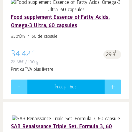
Food supplement Essence of Fatty Acids.
Оmega-3 Ultra, 60 capsules
#501319
60 de capsule
€
34.42
b.
29.3
28.68
€
/ 100 g
Preț cu TVA plus livrare
În coș 1
buc.
SAB Renaissance Triple Set. Formula 3, 60