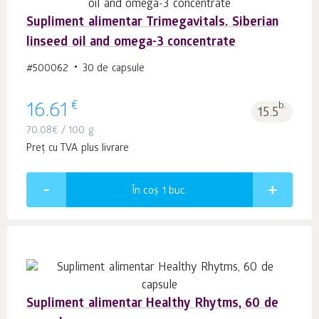
Supliment alimentar Trimegavitals. Siberian
linseed oil and omega-3 concentrate
#500062
30 de capsule
€
16.61
b.
15.5
70.08
€
/ 100 g
Preț cu TVA plus livrare
În coș 1
buc.
Supliment alimentar Healthy Rhytms, 60 de