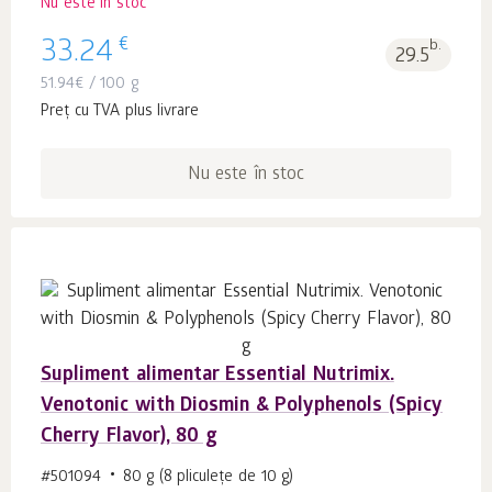
Nu este în stoc
€
33.24
b.
29.5
51.94
€
/ 100 g
Preț cu TVA plus livrare
Nu este în stoc
Supliment alimentar Essential Nutrimix.
Venotonic with Diosmin & Polyphenols (Spicy
Cherry Flavor), 80 g
#501094
80 g (8 pliculețe de 10 g)