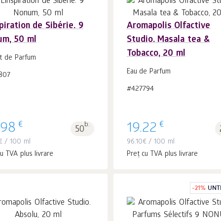
spiration de Sibérie. 9
Aromapolis Olfactive
um, 50 ml
Studio. Masala tea &
În coș 1
buc.
În coș 1
buc.
Tobacco, 20 ml
it de Parfum
Eau de Parfum
807
#427794
€
€
.98
b.
19.22
50
€
/ 100 ml
96.10
€
/ 100 ml
u TVA plus livrare
Preț cu TVA plus livrare
-
21
%
UNTI