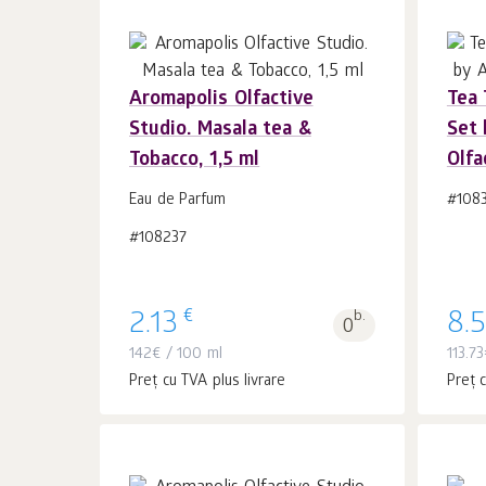
Aromapolis Olfactive
Tea 
Studio. Masala tea &
Set 
În coș 1
buc.
Tobacco, 1,5 ml
Olfa
Eau de Parfum
#108
#108237
€
2.13
b.
8.
0
142
€
/ 100 ml
113.73
Preț cu TVA plus livrare
Preț c