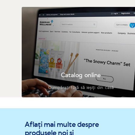
Catalog online
Cumpărați fără să ieșiți din casă
Aflați mai multe despre
produsele noi și