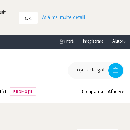
siți
Află mai multe detalii
OK
Intră
Înregistrare
Ajutor
Coşul este gol
tăți
Compania
Afacere
PROMOŢII