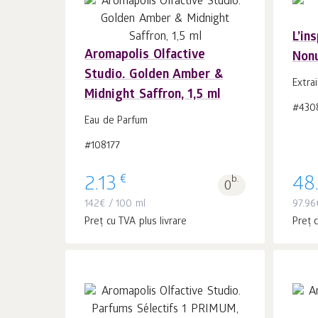
L’in
Aromapolis Olfactive
Non
În coș 1
buc.
Studio. Golden Amber &
Extra
Midnight Saffron, 1,5 ml
#430
Eau de Parfum
#108177
€
2.13
b.
48
0
142
€
/ 100 ml
97.96
Preț cu TVA plus livrare
Preț c