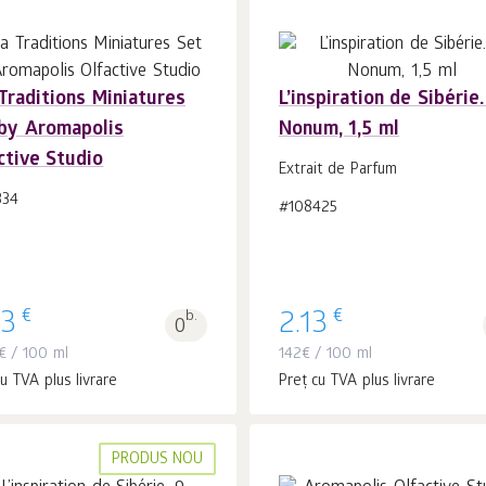
Traditions Miniatures
L’inspiration de Sibérie.
by Aromapolis
Nonum, 1,5 ml
În coș 1
buc.
În coș 1
buc.
ctive Studio
Extrait de Parfum
334
#108425
€
€
53
b.
2.13
0
€
/ 100 ml
142
€
/ 100 ml
u TVA plus livrare
Preț cu TVA plus livrare
PRODUS NOU