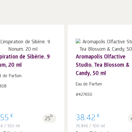
spiration de Sibérie. 9
Aromapolis Olfactive
um, 20 ml
Studio. Tea Blossom &
În coș 1
buc.
În coș 1
buc.
Candy, 50 ml
it de Parfum
Eau de Parfum
808
#427650
€
€
.55
b.
38.42
25
5
€
/ 100 ml
76.84
€
/ 100 ml