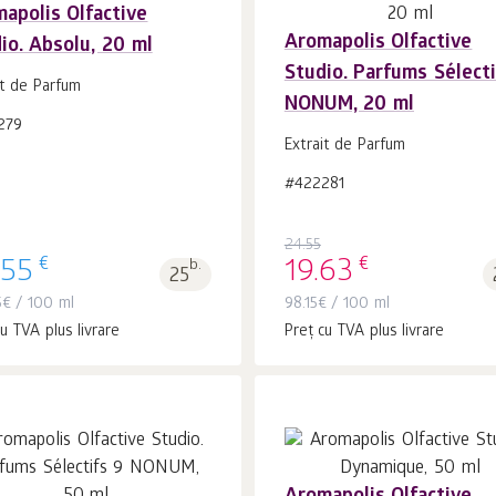
apolis Olfactive
Aromapolis Olfactive
io. Absolu, 20 ml
În coș 1
buc.
În coș 1
buc.
Studio. Parfums Sélecti
it de Parfum
NONUM, 20 ml
279
Extrait de Parfum
#422281
24.55
€
€
.55
b.
19.63
25
5
€
/ 100 ml
98.15
€
/ 100 ml
u TVA plus livrare
Preț cu TVA plus livrare