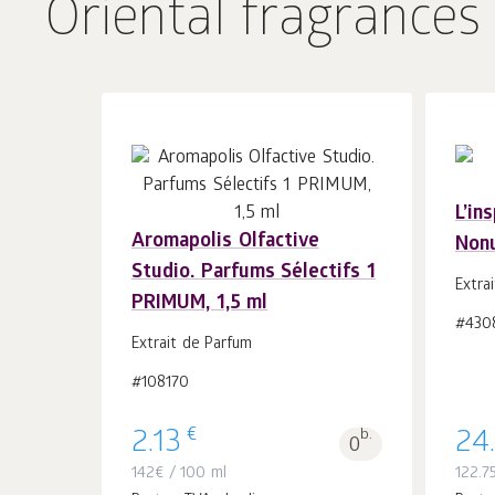
Oriental fragrances
L’in
Aromapolis Olfactive
Non
În coș 1
buc.
Studio. Parfums Sélectifs 1
Extra
PRIMUM, 1,5 ml
#430
Extrait de Parfum
#108170
€
2.13
b.
24
0
142
€
/ 100 ml
122.7