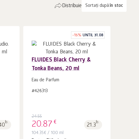
Distribuie
Sortați după:
în stoc
-
15
%
UNTIL 31.08
FLUIDES Black Cherry &
Tonka Beans, 20 ml
În coș 1
buc.
Eau de Parfum
#426313
24.55
€
b.
20.87
b.
40
21.3
104.35
€
/ 100 ml