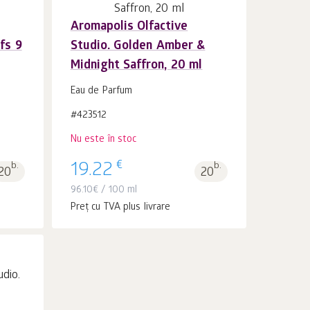
Aromapolis Olfactive
fs 9
Studio. Golden Amber &
Midnight Saffron, 20 ml
Eau de Parfum
#423512
Nu este în stoc
€
b.
19.22
b.
20
20
96.10
€
/ 100 ml
Preț cu TVA plus livrare