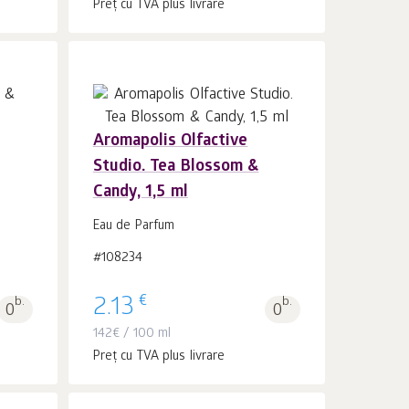
Preț cu TVA plus livrare
Aromapolis Olfactive
Studio. Tea Blossom &
În coș 1
buc.
Candy, 1,5 ml
Eau de Parfum
#108234
€
b.
2.13
b.
0
0
142
€
/ 100 ml
Preț cu TVA plus livrare