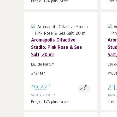
Preț cu TVA plus livrare
Preț c
Aromapolis Olfactive
Arom
Studio. Pink Rose & Sea
Stud
În coș 1
buc.
Salt, 20 ml
Salt
Eau de Parfum
Eau d
#424147
#108
€
19.22
b.
2.1
20
96.10
€
/ 100 ml
142
€
/
Preț cu TVA plus livrare
Preț c