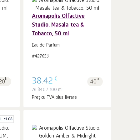
Aromapolis Olfactive
Studio. Masala tea &
În coș 1
buc.
Tobacco, 50 ml
Eau de Parfum
#427653
€
b.
38.42
b.
20
40
76.84
€
/ 100 ml
Preț cu TVA plus livrare
L 31.08