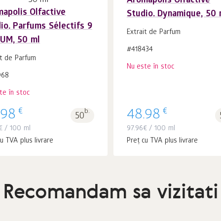
Aromapolis Olfactive
apolis Olfactive
Studio. Dynamique, 50 
io. Parfums Sélectifs 9
Extrait de Parfum
UM, 50 ml
#418434
it de Parfum
Nu este în stoc
968
te în stoc
€
€
.98
b.
48.98
50
€
/ 100 ml
97.96
€
/ 100 ml
u TVA plus livrare
Preț cu TVA plus livrare
Recomandam sa vizitati