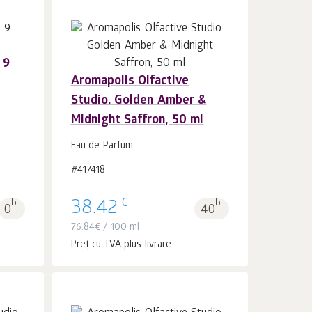
 9
Aromapolis Olfactive
În coș 1
buc.
Studio. Golden Amber &
Midnight Saffron, 50 ml
Eau de Parfum
#417418
€
b.
38.42
b.
0
40
76.84
€
/ 100 ml
Preț cu TVA plus livrare