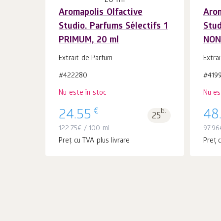
Aromapolis Olfactive
Arom
Studio. Parfums Sélectifs 1
Stud
PRIMUM, 20 ml
NON
Extrait de Parfum
Extra
#422280
#419
Nu este în stoc
Nu es
€
24.55
b.
48
25
122.75
€
/ 100 ml
97.96
Preț cu TVA plus livrare
Preț c