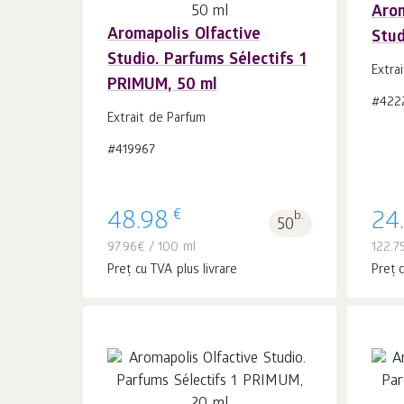
Arom
Aromapolis Olfactive
Stud
În coș 1
buc.
Studio. Parfums Sélectifs 1
Extra
PRIMUM, 50 ml
#422
Extrait de Parfum
#419967
€
48.98
b.
24
50
97.96
€
/ 100 ml
122.7
Preț cu TVA plus livrare
Preț c