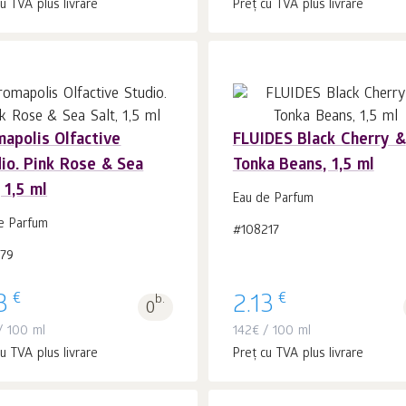
u TVA plus livrare
Preț cu TVA plus livrare
apolis Olfactive
FLUIDES Black Cherry &
io. Pink Rose & Sea
Tonka Beans, 1,5 ml
În coș 1
buc.
În coș 1
buc.
, 1,5 ml
Eau de Parfum
e Parfum
#108217
179
€
€
3
b.
2.13
0
 100 ml
142
€
/ 100 ml
u TVA plus livrare
Preț cu TVA plus livrare