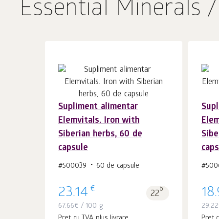
Essential Minerals /
Supliment alimentar
Supl
În coș 1
buc.
Elemvitals. Iron with
Elem
Siberian herbs, 60 de
Sibe
capsule
caps
#500039
60 de capsule
#500
€
23.14
b.
18
22
67.66
€
/ 100 g
29.22
Preț cu TVA plus livrare
Preț c