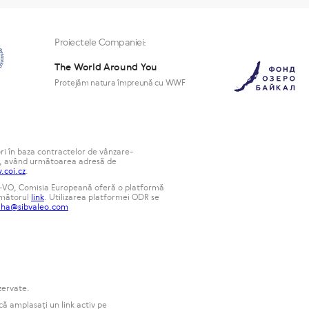
Proiectele Companiei:
The World Around You
Protejăm natura împreună cu WWF
ri în baza contractelor de vânzare-
a, având următoarea adresă de
coi.cz
.
ODR-VO, Comisia Europeană oferă o platformă
următorul
link
. Utilizarea platformei ODR se
aha@sibvaleo.com
zervate.
că amplasați un link activ pe