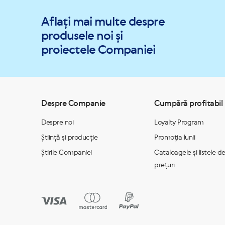
Aflați mai multe despre
produsele noi și
proiectele Companiei
Despre Companie
Cumpără profitabil
Despre noi
Loyalty Program
Știință și producție
Promoția lunii
Știrile Companiei
Cataloagele și listele d
prețuri