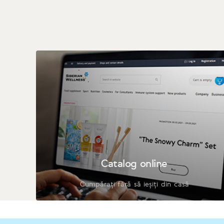
Catalog online
Cumpărați fără să ieșiți din casă