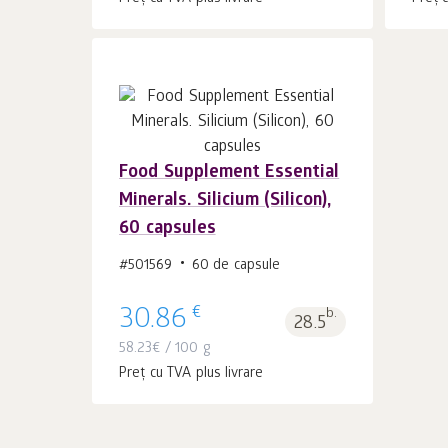
Food Supplement Essential
În coș 1
buc.
Minerals. Silicium (Silicon),
60 capsules
#501569
60 de capsule
€
30.86
b.
28.5
58.23
€
/ 100 g
Preț cu TVA plus livrare