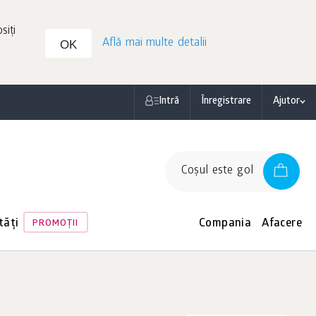
siți
Află mai multe detalii
OK
Intră
Înregistrare
Ajutor
Coşul este gol
tăți
Compania
Afacere
PROMOŢII