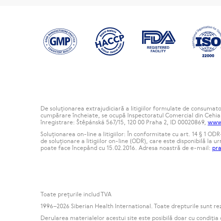
De soluționarea extrajudiciară a litigiilor formulate de consumato
cumpărare încheiate, se ocupă Inspectoratul Comercial din Cehi
înregistrare: Štěpánská 567/15, 120 00 Praha 2, ID 00020869,
www.
Soluționarea on-line a litigiilor: În conformitate cu art. 14 § 1 
de soluționare a litigiilor on-line (ODR), care este disponibilă la 
poate face începând cu 15.02.2016. Adresa noastră de e-mail:
pr
Toate preţurile includ TVA
1996
–2026 Siberian Health International. Toate drepturile sunt re
Derularea materialelor acestui site este posibilă doar cu condiția 