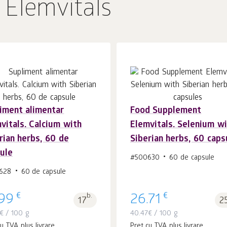
 Elemvitals
iment alimentar
Food Supplement
În coș 1
buc.
În coș 1
buc.
vitals. Calcium with
Elemvitals. Selenium w
rian herbs, 60 de
Siberian herbs, 60 caps
ule
#500630
60 de capsule
628
60 de capsule
€
€
.99
b.
26.71
17
2
€
/ 100 g
40.47
€
/ 100 g
u TVA plus livrare
Preț cu TVA plus livrare