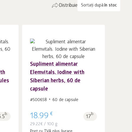
Distribuie
Sortați după:
în stoc
Supliment alimentar
În coș 1
buc.
ith
Elemvitals. Iodine with
ules
Siberian herbs, 60 de
capsule
#500658
60 de capsule
€
b.
18.99
b.
5.5
17
29.22
€
/ 100 g
Preț cu TVA plus livrare