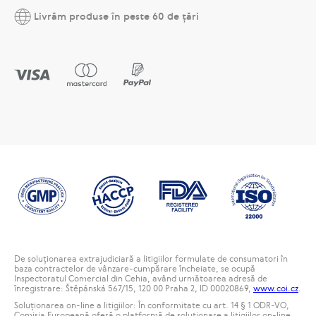
Livrăm produse în peste 60 de țări
De soluționarea extrajudiciară a litigiilor formulate de consumatori în
baza contractelor de vânzare-cumpărare încheiate, se ocupă
Inspectoratul Comercial din Cehia, având următoarea adresă de
înregistrare: Štěpánská 567/15, 120 00 Praha 2, ID 00020869,
www.coi.cz
.
Soluționarea on-line a litigiilor: În conformitate cu art. 14 § 1 ODR-VO,
Comisia Europeană oferă o platformă de soluționare a litigiilor on-line