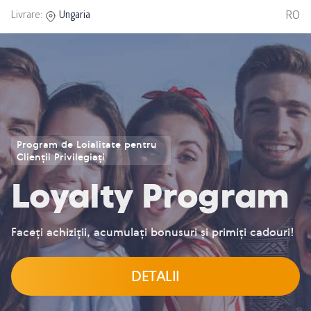
RO
Livrare:
Ungaria
Program de Loialitate pentru
Clienții Privilegiați
Loyalty Program
Faceți achiziții, acumulați bonusuri și primiți cadouri!
DETALII