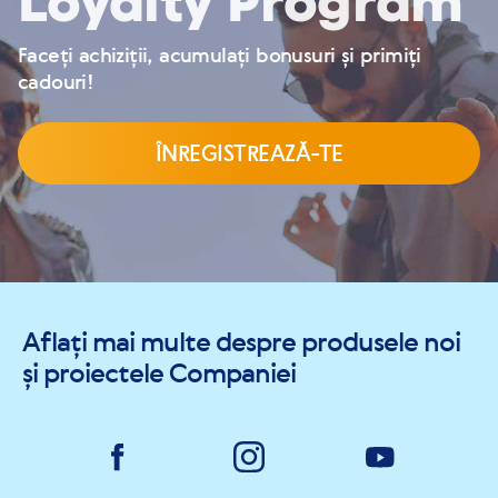
Loyalty Program
Faceți achiziții, acumulați bonusuri și primiți
cadouri!
ÎNREGISTREAZĂ-TE
Aflați mai multe despre produsele noi
și proiectele Companiei