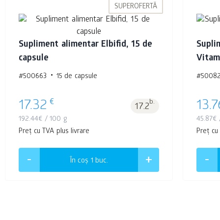
SUPEROFERTĂ
Supliment alimentar Elbifid, 15 de
Supli
capsule
Vitam
#500663
15 de capsule
#5008
€
17.32
b.
13.7
17.2
192.44
€
/ 100 g
45.87
€
Preț cu TVA plus livrare
Preț cu
În coș 1
buc.