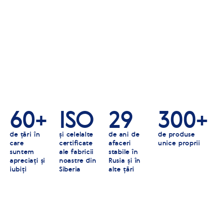
60+
ISO
29
300+
de țări în
și celelalte
de ani de
de produse
care
certificate
afaceri
unice proprii
suntem
ale fabricii
stabile în
apreciați și
noastre din
Rusia și în
iubiți
Siberia
alte țări