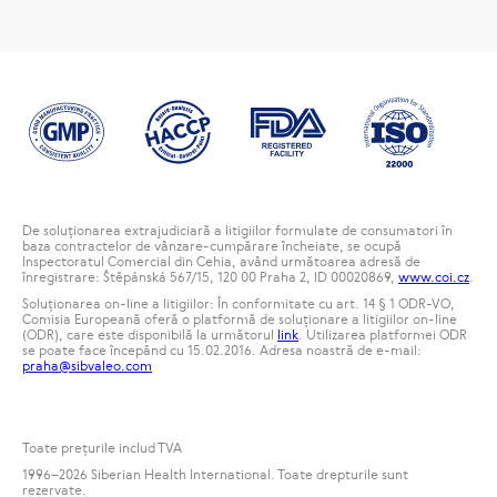
De soluționarea extrajudiciară a litigiilor formulate de consumatori în
baza contractelor de vânzare-cumpărare încheiate, se ocupă
Inspectoratul Comercial din Cehia, având următoarea adresă de
înregistrare: Štěpánská 567/15, 120 00 Praha 2, ID 00020869,
www.coi.cz
.
Soluționarea on-line a litigiilor: În conformitate cu art. 14 § 1 ODR-VO,
Comisia Europeană oferă o platformă de soluționare a litigiilor on-line
(ODR), care este disponibilă la următorul
link
. Utilizarea platformei ODR
se poate face începând cu 15.02.2016. Adresa noastră de e-mail:
praha@sibvaleo.com
Toate preţurile includ TVA
1996
–2026 Siberian Health International. Toate drepturile sunt
rezervate.