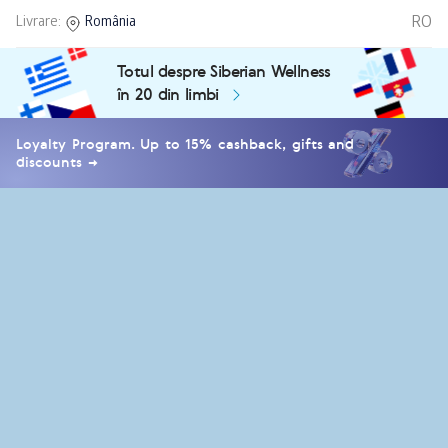
RO
Livrare:
România
Totul despre Siberian Wellness
în 20 din limbi
Loyalty Program. Up to 15% cashback, gifts and
discounts →