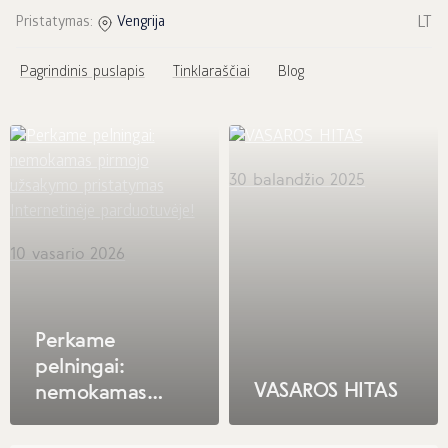
LT
Pristatymas:
Vengrija
Pagrindinis puslapis
Tinklaraščiai
Blog
30 balandžio 2025
10 vasario 2026
Perkame
pelningai:
VASAROS HITAS
nemokamas
pirmojo
užsakymo