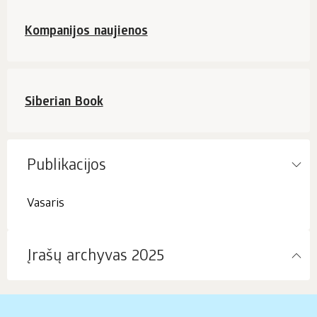
pristatymas
Internetinėje
Kompanijos naujienos
parduotuvėje!
Siberian Book
Publikacijos
Vasaris
Įrašų archyvas 2025