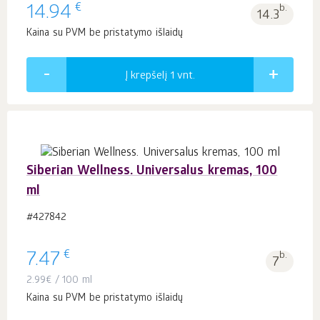
€
14.94
b.
14.3
Kaina su PVM be pristatymo išlaidų
Į krepšelį 1
vnt.
Siberian Wellness. Universalus kremas, 100
ml
#427842
€
7.47
b.
7
2.99
€
/ 100 ml
Kaina su PVM be pristatymo išlaidų