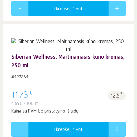
Į krepšelį 1
vnt.
Siberian Wellness. Maitinamasis kūno kremas,
250 ml
#427264
€
11.73
b.
12.5
4.69
€
/ 100 ml
Kaina su PVM be pristatymo išlaidų
Į krepšelį 1
vnt.