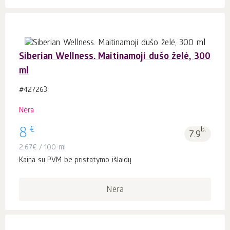
Siberian Wellness. Maitinamoji dušo želė, 300
ml
#427263
Nėra
€
8
b.
7.9
2.67
€
/ 100 ml
Kaina su PVM be pristatymo išlaidų
Nėra