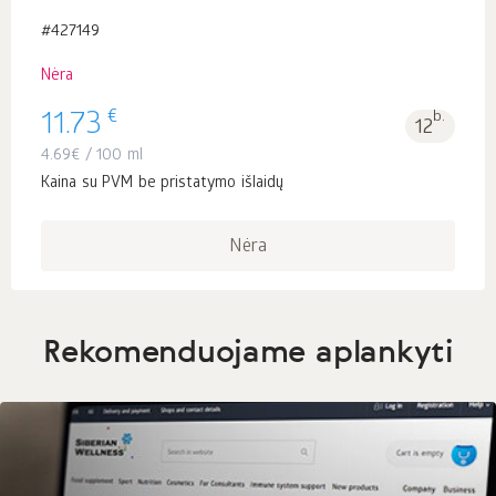
#427149
Nėra
€
11.73
b.
12
4.69
€
/ 100 ml
Kaina su PVM be pristatymo išlaidų
Nėra
Rekomenduojame aplankyti