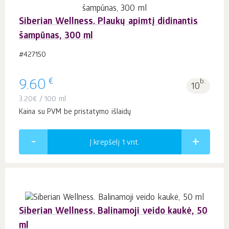
Siberian Wellness. Plaukų apimtį didinantis
šampūnas, 300 ml
#427150
€
9.60
b.
10
3.20
€
/ 100 ml
Kaina su PVM be pristatymo išlaidų
Į krepšelį 1
vnt.
Siberian Wellness. Balinamoji veido kaukė, 50
ml