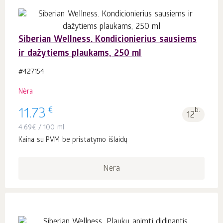
Siberian Wellness. Kondicionierius sausiems
ir dažytiems plaukams, 250 ml
#427154
Nėra
€
11.73
b.
12
4.69
€
/ 100 ml
Kaina su PVM be pristatymo išlaidų
Nėra