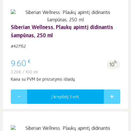
Siberian Wellness. Plaukų apimtį didinantis
šampūnas, 250 ml
#427152
€
9.60
b.
10
3.20
€
/ 100 ml
Kaina su PVM be pristatymo išlaidų
Į krepšelį 1
vnt.