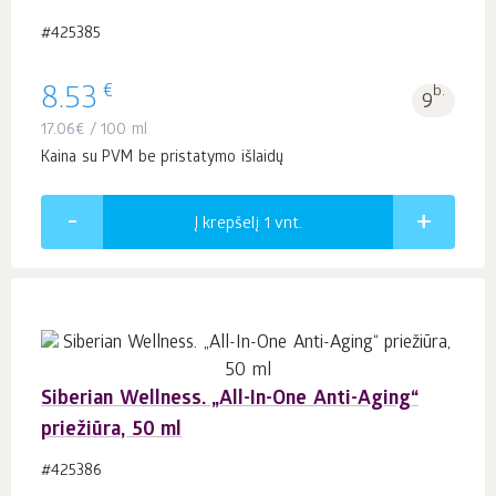
#425385
€
8.53
b.
9
17.06
€
/ 100 ml
Kaina su PVM be pristatymo išlaidų
Į krepšelį 1
vnt.
Siberian Wellness. „All-In-One Anti-Aging“
priežiūra, 50 ml
#425386