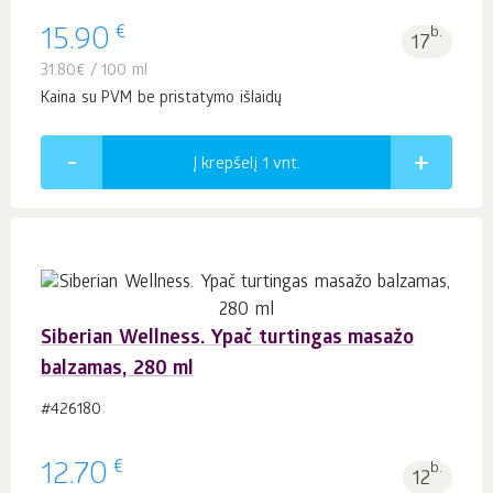
€
15.90
b.
17
31.80
€
/ 100 ml
Kaina su PVM be pristatymo išlaidų
Į krepšelį 1
vnt.
Siberian Wellness. Ypač turtingas masažo
balzamas, 280 ml
#426180
€
12.70
b.
12