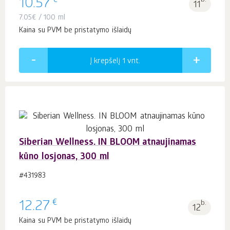
€
10.57
b.
11
7.05
€
/ 100 ml
Kaina su PVM be pristatymo išlaidų
Į krepšelį 1
vnt.
Siberian Wellness. IN BLOOM atnaujinamas
kūno losjonas, 300 ml
#431983
€
12.27
b.
12
Kaina su PVM be pristatymo išlaidų