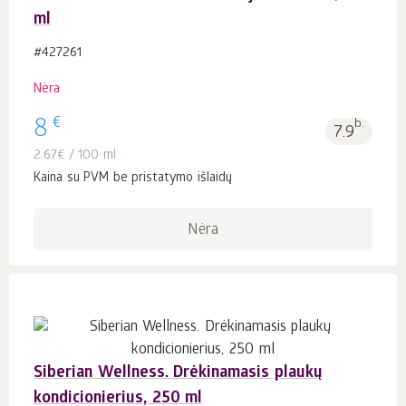
ml
#427261
Nėra
€
8
b.
7.9
2.67
€
/ 100 ml
Kaina su PVM be pristatymo išlaidų
Nėra
Siberian Wellness. Drėkinamasis plaukų
kondicionierius, 250 ml