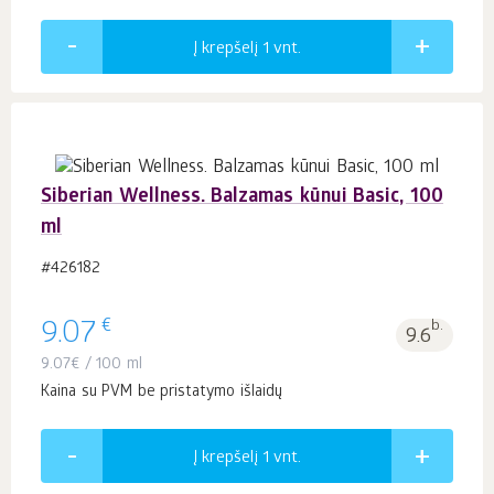
Į krepšelį 1
vnt.
Siberian Wellness. Balzamas kūnui Basic, 100
ml
#426182
€
9.07
b.
9.6
9.07
€
/ 100 ml
Kaina su PVM be pristatymo išlaidų
Į krepšelį 1
vnt.