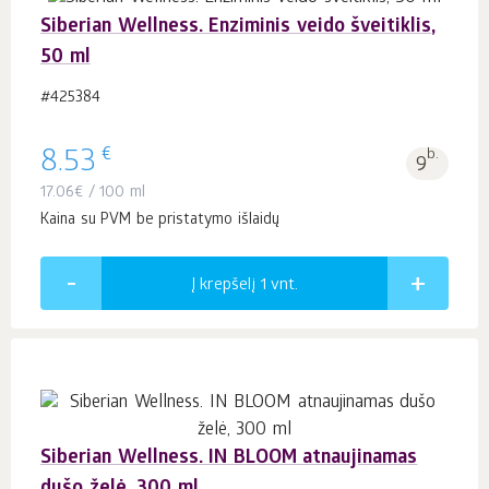
Siberian Wellness. Enziminis veido šveitiklis,
50 ml
#425384
€
8.53
b.
9
17.06
€
/ 100 ml
Kaina su PVM be pristatymo išlaidų
Į krepšelį 1
vnt.
Siberian Wellness. IN BLOOM atnaujinamas