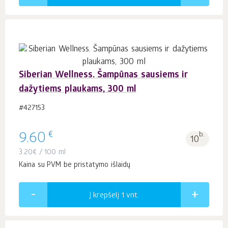
Siberian Wellness. Šampūnas sausiems ir
dažytiems plaukams, 300 ml
#427153
€
9.60
b.
10
3.20
€
/ 100 ml
Kaina su PVM be pristatymo išlaidų
Į krepšelį 1
vnt.