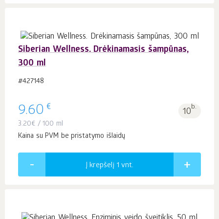
Siberian Wellness. Drėkinamasis šampūnas,
300 ml
#427148
€
9.60
b.
10
3.20
€
/ 100 ml
Kaina su PVM be pristatymo išlaidų
Į krepšelį 1
vnt.