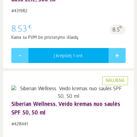
dušo želė, 300 ml
#431982
€
8.53
b.
8.5
Kaina su PVM be pristatymo išlaidų
Į krepšelį 1
vnt.
NAUJIENA
Siberian Wellness. Veido kremas nuo saulės
SPF 50, 50 ml
#428441