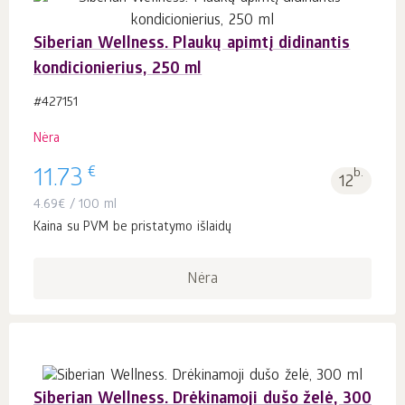
Siberian Wellness. Plaukų apimtį didinantis
kondicionierius, 250 ml
#427151
Nėra
€
11.73
b.
12
4.69
€
/ 100 ml
Kaina su PVM be pristatymo išlaidų
Nėra
Siberian Wellness. Drėkinamoji dušo želė, 300