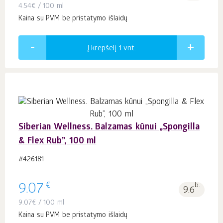
4.54
€
/ 100 ml
Kaina su PVM be pristatymo išlaidų
Į krepšelį 1
vnt.
Siberian Wellness. Balzamas kūnui „Spongilla
& Flex Rub”, 100 ml
#426181
€
9.07
b.
9.6
9.07
€
/ 100 ml
Kaina su PVM be pristatymo išlaidų