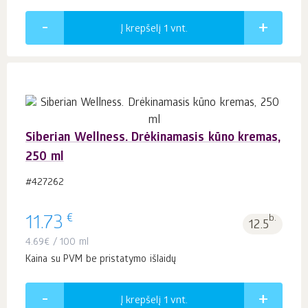
Į krepšelį 1
vnt.
Siberian Wellness. Drėkinamasis kūno kremas,
250 ml
#427262
€
11.73
b.
12.5
4.69
€
/ 100 ml
Kaina su PVM be pristatymo išlaidų
Į krepšelį 1
vnt.