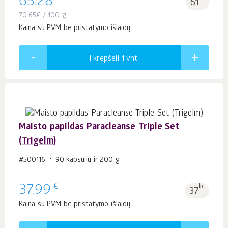
65.28
61
70.65
€
/ 100 g
Kaina su PVM be pristatymo išlaidų
Į krepšelį 1
vnt.
Maisto papildas Paracleanse Triple Set
(Trigelm)
#500116
90 kapsulių ir 200 g
€
37.99
b.
37
Kaina su PVM be pristatymo išlaidų