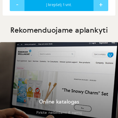
Į krepšelį 1
vnt.
Rekomenduojame aplankyti
Online katalogas
Pirkite neišeidami iš namų