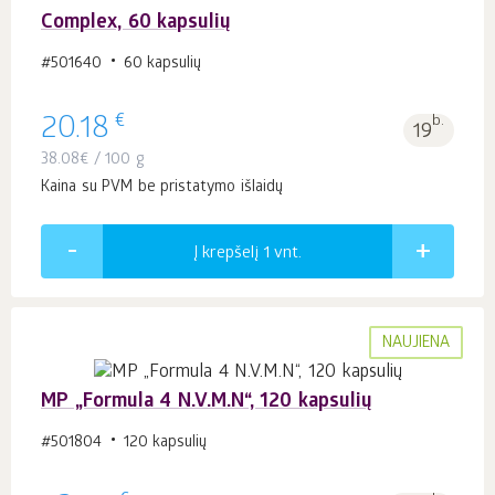
Complex, 60 kapsulių
#501640
60 kapsulių
€
20.18
b.
19
38.08
€
/ 100 g
Kaina su PVM be pristatymo išlaidų
Į krepšelį 1
vnt.
NAUJIENA
MP „Formula 4 N.V.M.N“, 120 kapsulių
#501804
120 kapsulių