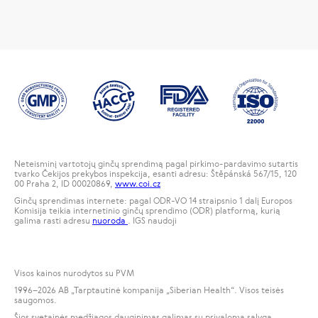
Neteisminį vartotojų ginčų sprendimą pagal pirkimo-pardavimo sutartis
tvarko Čekijos prekybos inspekcija, esanti adresu: Štěpánská 567/15, 120
00 Praha 2, ID 00020869,
www.coi.cz
Ginčų sprendimas internete: pagal ODR-VO 14 straipsnio 1 dalį Europos
Komisija teikia internetinio ginčų sprendimo (ODR) platformą, kurią
galima rasti adresu
nuoroda
. IGS naudoji
Visos kainos nurodytos su PVM
1996
–2026 AB „Tarptautinė kompanija „Siberian Health“. Visos teisės
saugomos.
Šios svetainės medžiagos dauginimas galimas su privaloma sąlyga