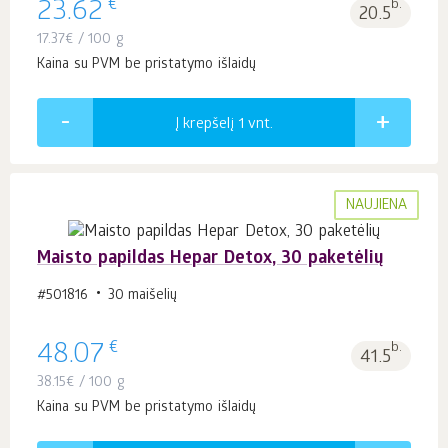
€
23.62
b.
20.5
17.37
€
/ 100 g
Kaina su PVM be pristatymo išlaidų
Į krepšelį 1
vnt.
NAUJIENA
Maisto papildas Hepar Detox, 30 paketėlių
#501816
30 maišelių
€
48.07
b.
41.5
38.15
€
/ 100 g
Kaina su PVM be pristatymo išlaidų