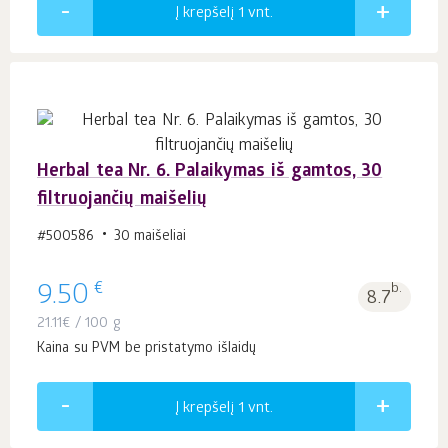
Į krepšelį 1
vnt.
Herbal tea Nr. 6. Palaikymas iš gamtos, 30
filtruojančių maišelių
#500586
30 maišeliai
€
9.50
b.
8.7
21.11
€
/ 100 g
Kaina su PVM be pristatymo išlaidų
Į krepšelį 1
vnt.