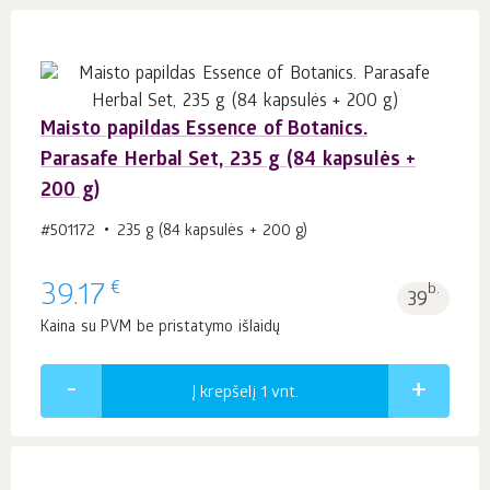
Maisto papildas Essence of Botanics.
Parasafe Herbal Set, 235 g (84 kapsulės +
200 g)
#501172
235 g (84 kapsulės + 200 g)
€
39.17
b.
39
Kaina su PVM be pristatymo išlaidų
Į krepšelį 1
vnt.