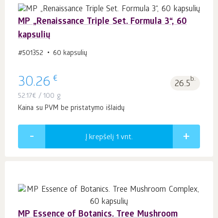
MP „Renaissance Triple Set. Formula 3“, 60
kapsulių
#501352
60 kapsulių
€
30.26
b.
26.5
52.17
€
/ 100 g
Kaina su PVM be pristatymo išlaidų
Į krepšelį 1
vnt.
MP Essence of Botanics. Tree Mushroom