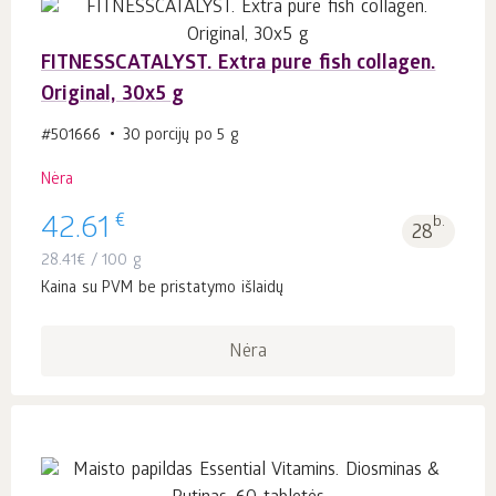
FITNESSCATALYST. Extra pure fish collagen.
Original, 30x5 g
#501666
30 porcijų po 5 g
Nėra
€
42.61
b.
28
28.41
€
/ 100 g
Kaina su PVM be pristatymo išlaidų
Nėra