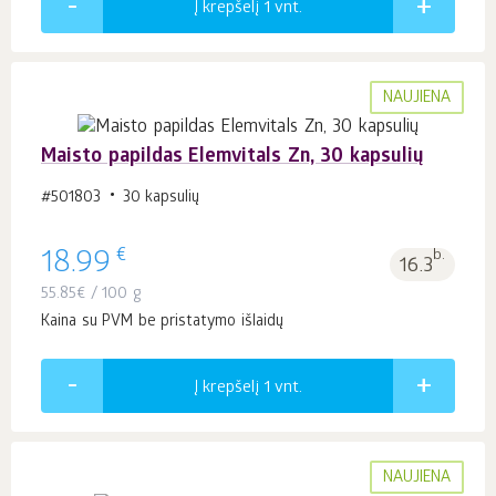
Į krepšelį 1
vnt.
NAUJIENA
Maisto papildas Elemvitals Zn, 30 kapsulių
#501803
30 kapsulių
€
18.99
b.
16.3
55.85
€
/ 100 g
Kaina su PVM be pristatymo išlaidų
Į krepšelį 1
vnt.
NAUJIENA