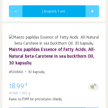
Į krepšelį 1
vnt.
Maisto papildas Essence of Fatty Acids. All-
Natural beta-Carotene in sea buckthorn Oil,
30 kapsulių
#500660
30 kapsulių
€
18.99
b.
18
43.16
€
/ 100 g
Kaina su PVM be pristatymo išlaidų