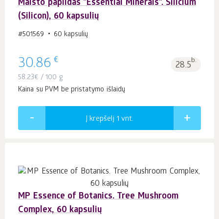
Maisto papildas "Essential Minerals". Silicium
(Silicon), 60 kapsulių
#501569
60 kapsulių
€
30.86
b.
28.5
58.23
€
/ 100 g
Kaina su PVM be pristatymo išlaidų
Į krepšelį 1
vnt.
MP Essence of Botanics. Tree Mushroom
Complex, 60 kapsulių