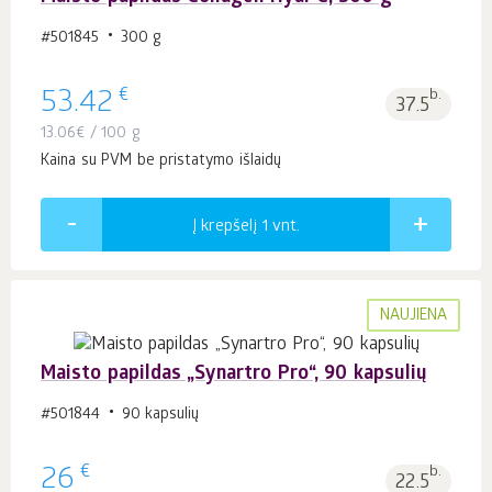
#501845
300 g
€
53.42
b.
37.5
13.06
€
/ 100 g
Kaina su PVM be pristatymo išlaidų
Į krepšelį 1
vnt.
NAUJIENA
Maisto papildas „Synartro Pro“, 90 kapsulių
#501844
90 kapsulių
€
26
b.
22.5