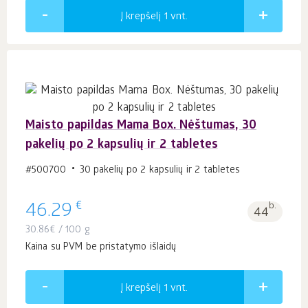
Į krepšelį 1
vnt.
Maisto papildas Mama Box. Nėštumas, 30
pakelių po 2 kapsulių ir 2 tabletes
#500700
30 pakelių po 2 kapsulių ir 2 tabletes
€
46.29
b.
44
30.86
€
/ 100 g
Kaina su PVM be pristatymo išlaidų
Į krepšelį 1
vnt.