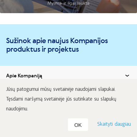
Mylima ir ilgai laukta
Sužinok apie naujus Kompanijos
produktus ir projektus
Apie Kompaniją
Jūsų patogumui mūsų svetainėje naudojami slapukai.
Pirkite pelningai
Tęsdami naršymą svetainėje jūs sutinkate su slapukų
naudojimu.
Pagalba
Skaityti daugiau
OK