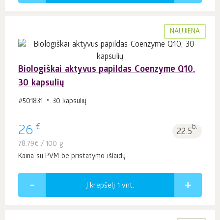
NAUJIENA
Biologiškai aktyvus papildas Coenzyme Q10,
30 kapsulių
#501831
30 kapsulių
€
26
b.
22.5
78.79
€
/ 100 g
Kaina su PVM be pristatymo išlaidų
Į krepšelį 1
vnt.