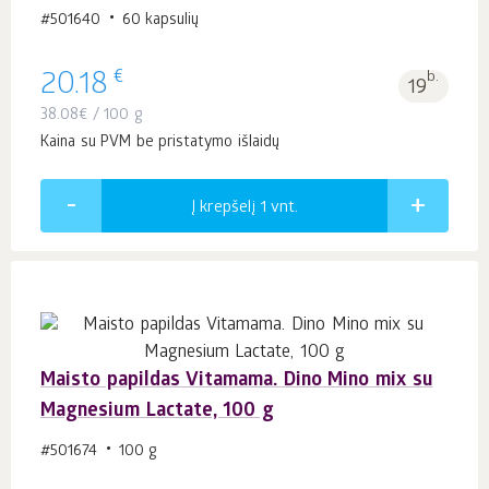
#501640
60 kapsulių
€
20.18
b.
19
38.08
€
/ 100 g
Kaina su PVM be pristatymo išlaidų
Į krepšelį 1
vnt.
Maisto papildas Vitamama. Dino Mino mix su
Magnesium Lactate, 100 g
#501674
100 g