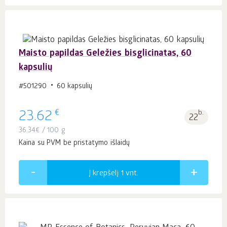
Maisto papildas Geležies bisglicinatas, 60
kapsulių
#501290
60 kapsulių
€
23.62
b.
22
36.34
€
/ 100 g
Kaina su PVM be pristatymo išlaidų
Į krepšelį 1
vnt.