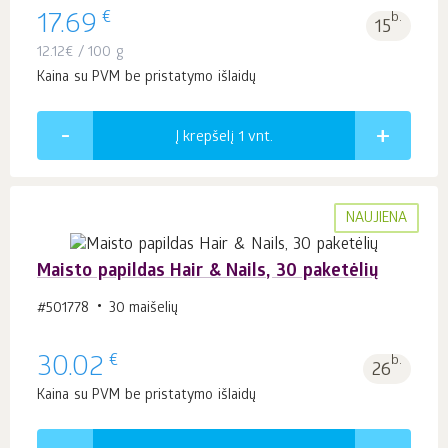
€
17.69
b.
15
12.12
€
/ 100 g
Kaina su PVM be pristatymo išlaidų
Į krepšelį 1
vnt.
NAUJIENA
Maisto papildas Hair & Nails, 30 paketėlių
#501778
30 maišelių
€
30.02
b.
26
Kaina su PVM be pristatymo išlaidų