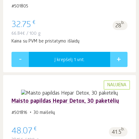
#501805
€
32.75
b.
28
66.84
€
/ 100 g
Kaina su PVM be pristatymo išlaidų
Į krepšelį 1
vnt.
NAUJIENA
Maisto papildas Hepar Detox, 30 paketėlių
#501816
30 maišelių
€
48.07
b.
41.5