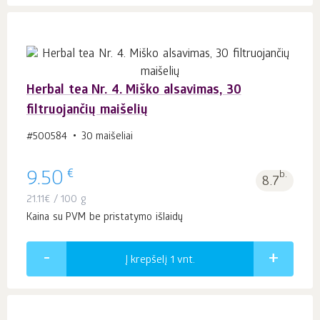
Herbal tea Nr. 4. Miško alsavimas, 30
filtruojančių maišelių
#500584
30 maišeliai
€
9.50
b.
8.7
21.11
€
/ 100 g
Kaina su PVM be pristatymo išlaidų
Į krepšelį 1
vnt.