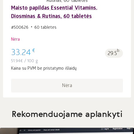
Maisto papildas Essential Vitamins.
Diosminas & Rutinas, 60 tabletės
#500626
60 tabletes
Nėra
€
33.24
b.
29.5
51.94
€
/ 100 g
Kaina su PVM be pristatymo išlaidų
Nėra
Rekomenduojame aplankyti