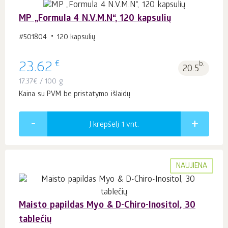
MP „Formula 4 N.V.M.N“, 120 kapsulių
#501804
120 kapsulių
€
23.62
b.
20.5
17.37
€
/ 100 g
Kaina su PVM be pristatymo išlaidų
Į krepšelį 1
vnt.
NAUJIENA
Maisto papildas Myo & D-Chiro-Inositol, 30
tablečių