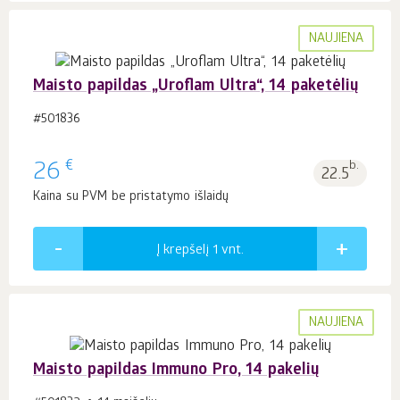
NAUJIENA
Maisto papildas „Uroflam Ultra“, 14 paketėlių
#501836
€
26
b.
22.5
Kaina su PVM be pristatymo išlaidų
Į krepšelį 1
vnt.
NAUJIENA
Maisto papildas Immuno Pro, 14 pakelių