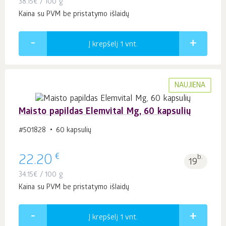
38.15
€
/ 100 g
Kaina su PVM be pristatymo išlaidų
Į krepšelį 1
vnt.
NAUJIENA
Maisto papildas Elemvital Mg, 60 kapsulių
#501828
60 kapsulių
€
22.20
b.
19
34.15
€
/ 100 g
Kaina su PVM be pristatymo išlaidų
Į krepšelį 1
vnt.