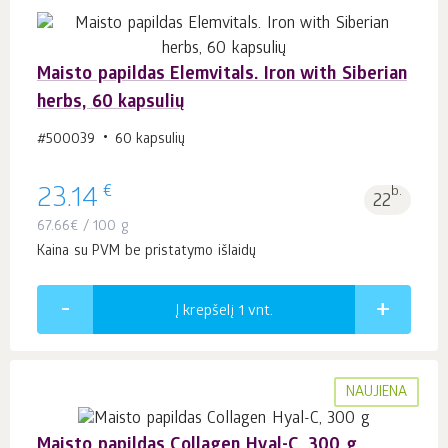
Maisto papildas Elemvitals. Iron with Siberian
herbs, 60 kapsulių
#500039
60 kapsulių
€
23.14
b.
22
67.66
€
/ 100 g
Kaina su PVM be pristatymo išlaidų
Į krepšelį 1
vnt.
NAUJIENA
Maisto papildas Collagen Hyal-C, 300 g