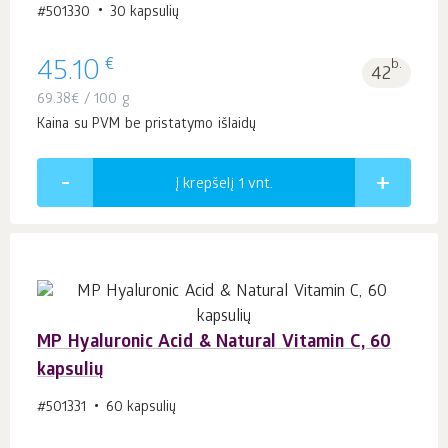
#501330
30 kapsulių
€
45.10
b.
42
69.38
€
/ 100 g
Kaina su PVM be pristatymo išlaidų
Į krepšelį 1
vnt.
MP Hyaluronic Acid & Natural Vitamin C, 60
kapsulių
#501331
60 kapsulių