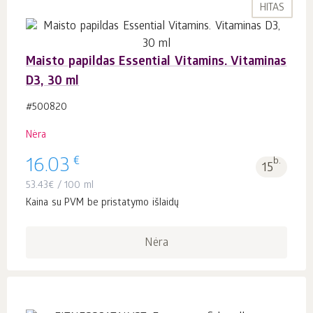
HITAS
Maisto papildas Essential Vitamins. Vitaminas
D3, 30 ml
#500820
Nėra
€
16.03
b.
15
53.43
€
/ 100 ml
Kaina su PVM be pristatymo išlaidų
Nėra