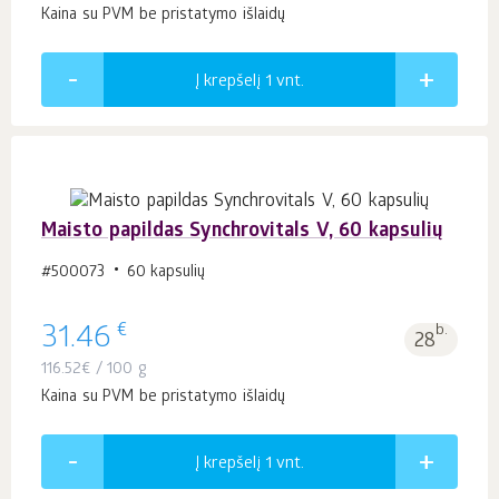
Kaina su PVM be pristatymo išlaidų
Į krepšelį 1
vnt.
Maisto papildas Synchrovitals V, 60 kapsulių
#500073
60 kapsulių
€
31.46
b.
28
116.52
€
/ 100 g
Kaina su PVM be pristatymo išlaidų
Į krepšelį 1
vnt.