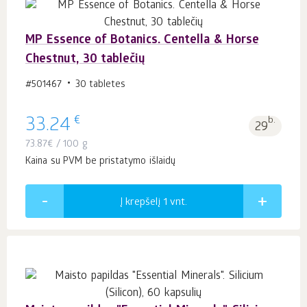
MP Essence of Botanics. Centella & Horse
Chestnut, 30 tablečių
#501467
30 tabletes
€
33.24
b.
29
73.87
€
/ 100 g
Kaina su PVM be pristatymo išlaidų
Į krepšelį 1
vnt.