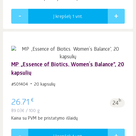
Į krepšelį 1
vnt.
MP „Essence of Biotics. Women´s Balance”, 20
kapsulių
#501404
20 kapsulių
€
26.71
b.
24
89.03
€
/ 100 g
Kaina su PVM be pristatymo išlaidų