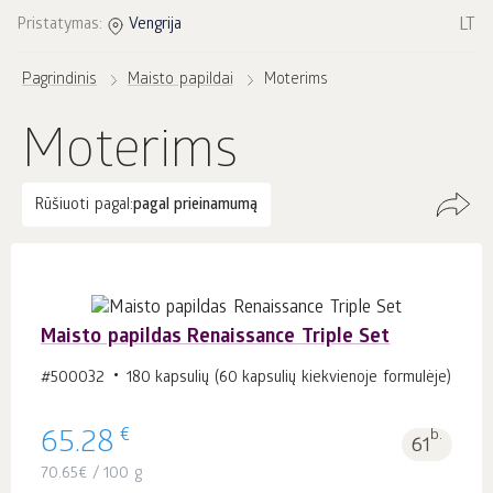
LT
Pristatymas:
Vengrija
Pagrindinis
Maisto papildai
Moterims
Moterims
Rūšiuoti pagal:
pagal prieinamumą
Maisto papildas Renaissance Triple Set
#500032
180 kapsulių (60 kapsulių kiekvienoje formulėje)
€
65.28
b.
61
70.65
€
/ 100 g