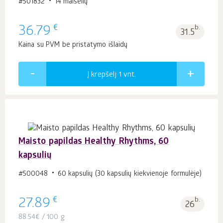
#501832
14 maišelių
€
36.79
b.
31.5
Kaina su PVM be pristatymo išlaidų
Į krepšelį 1
vnt.
Maisto papildas Healthy Rhythms, 60
kapsulių
#500048
60 kapsulių (30 kapsulių kiekvienoje formulėje)
€
27.89
b.
26
88.54
€
/ 100 g