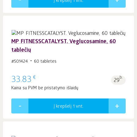
Į krepšelį 1
vnt.
MP FITNESSCATALYST. Veglucosamine, 60
tablečių
#501424
60 tabletes
€
33.83
b.
29
Kaina su PVM be pristatymo išlaidų
Į krepšelį 1
vnt.