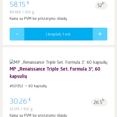
€
58.15
b.
52
89.46
€
/ 100 g
Kaina su PVM be pristatymo išlaidų
Į krepšelį 1
vnt.
MP „Renaissance Triple Set. Formula 3“, 60
kapsulių
#501352
60 kapsulių
€
30.26
b.
26.5
52.17
€
/ 100 g
Kaina su PVM be pristatymo išlaidų