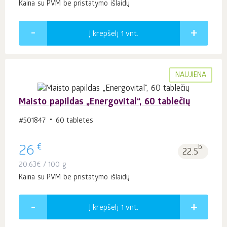
Kaina su PVM be pristatymo išlaidų
Į krepšelį 1
vnt.
NAUJIENA
Maisto papildas „Energovital“, 60 tablečių
#501847
60 tabletes
€
26
b.
22.5
20.63
€
/ 100 g
Kaina su PVM be pristatymo išlaidų
Į krepšelį 1
vnt.