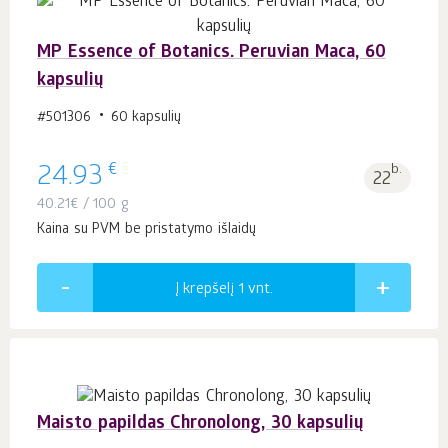
MP Essence of Botanics. Peruvian Maca, 60
kapsulių
#501306
60 kapsulių
€
24.93
b.
22
40.21
€
/ 100 g
Kaina su PVM be pristatymo išlaidų
Į krepšelį 1
vnt.
Maisto papildas Chronolong, 30 kapsulių