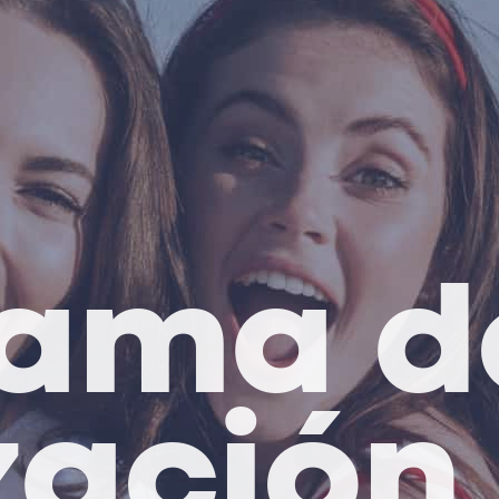
rama d
ización