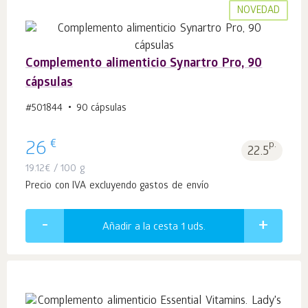
NOVEDAD
Complemento alimenticio Synartro Pro, 90
cápsulas
#501844
90 cápsulas
€
26
p.
22.5
19.12
€
/ 100 g
Precio con IVA excluyendo gastos de envío
Añadir a la cesta 1
uds.