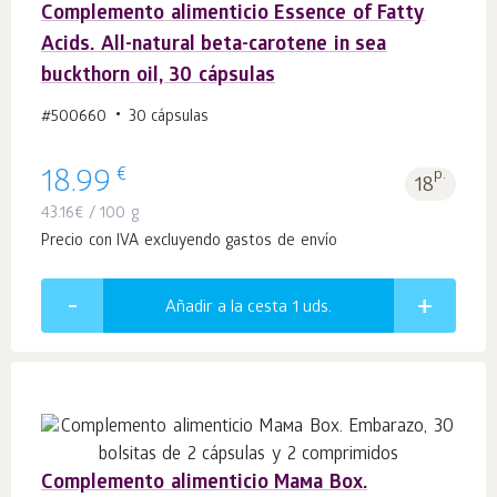
Complemento alimenticio Essence of Fatty
Acids. All-natural beta-carotene in sea
buckthorn oil, 30 cápsulas
#500660
30 cápsulas
€
18.99
p.
18
43.16
€
/ 100 g
Precio con IVA excluyendo gastos de envío
Añadir a la cesta 1
uds.
Complemento alimenticio Мама Box.