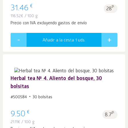
€
31.46
p.
28
116.52
€
/ 100 g
Precio con IVA excluyendo gastos de envío
Añadir a la cesta 1
uds.
Herbal tea № 4. Aliento del bosque, 30
bolsitas
#500584
30 bolsitas
€
9.50
p.
8.7
21.11
€
/ 100 g