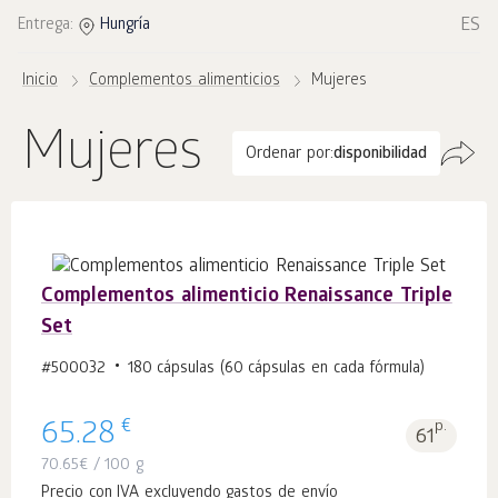
ES
Entrega:
Hungría
Inicio
Complementos alimenticios
Mujeres
Mujeres
Ordenar por:
disponibilidad
Complementos alimenticio Renaissance Triple
Set
#500032
180 cápsulas (60 cápsulas en cada fórmula)
€
65.28
p.
61
70.65
€
/ 100 g
Precio con IVA excluyendo gastos de envío