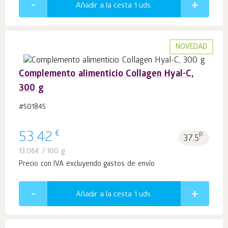
Añadir a la cesta 1
uds.
NOVEDAD
Complemento alimenticio Collagen Hyal-C,
300 g
#501845
€
53.42
p.
37.5
13.06
€
/ 100 g
Precio con IVA excluyendo gastos de envío
Añadir a la cesta 1
uds.