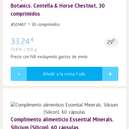
Botanics. Centella & Horse Chestnut, 30
comprimidos
#501467
30 comprimidos
€
33.24
p.
29
73.87
€
/ 100 g
Precio con IVA excluyendo gastos de envío
Añadir a la cesta 1
uds.
Complimento alimenticio Essential Minerals.
Silicium (Silicon), 60 cápsulas