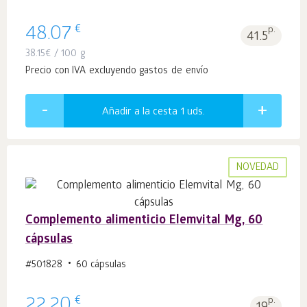
€
48.07
p.
41.5
38.15
€
/ 100 g
Precio con IVA excluyendo gastos de envío
Añadir a la cesta 1
uds.
NOVEDAD
Complemento alimenticio Elemvital Mg, 60
cápsulas
#501828
60 cápsulas
€
22.20
p.