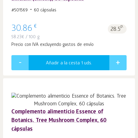
#501569
60 cápsulas
€
30.86
p.
28.5
58.23
€
/ 100 g
Precio con IVA excluyendo gastos de envío
Añadir a la cesta 1
uds.
Complemento alimenticio Essence of
Botanics. Tree Mushroom Complex, 60
cápsulas