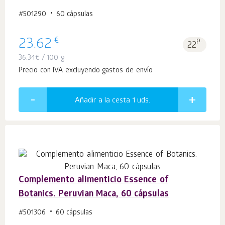
#501290
60 cápsulas
€
23.62
p.
22
36.34
€
/ 100 g
Precio con IVA excluyendo gastos de envío
Añadir a la cesta 1
uds.
Complemento alimenticio Essence of
Botanics. Peruvian Maca, 60 cápsulas
#501306
60 cápsulas