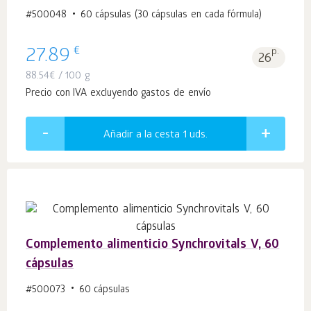
#500048
60 cápsulas (30 cápsulas en cada fórmula)
€
27.89
p.
26
88.54
€
/ 100 g
Precio con IVA excluyendo gastos de envío
Añadir a la cesta 1
uds.
Complemento alimenticio Synchrovitals V, 60
cápsulas
#500073
60 cápsulas