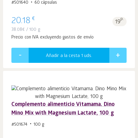
#501640
60 cápsulas
€
20.18
p.
19
38.08
€
/ 100 g
Precio con IVA excluyendo gastos de envío
Añadir a la cesta 1
uds.
Complemento alimenticio Vitamama. Dino
Mino Mix with Magnesium Lactate, 100 g
#501674
100 g