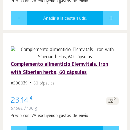
Precio con IVA excluyendo gastos de envío
Añadir a la cesta 1
uds.
Complemento alimenticio Elemvitals. Iron
with Siberian herbs, 60 cápsulas
#500039
60 cápsulas
€
23.14
p.
22
67.66
€
/ 100 g
Precio con IVA excluyendo gastos de envío