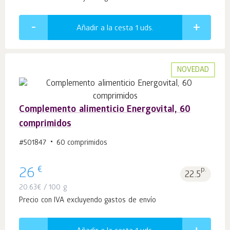
Añadir a la cesta 1
uds.
NOVEDAD
Complemento alimenticio Energovital, 60
comprimidos
#501847
60 comprimidos
€
26
p.
22.5
20.63
€
/ 100 g
Precio con IVA excluyendo gastos de envío