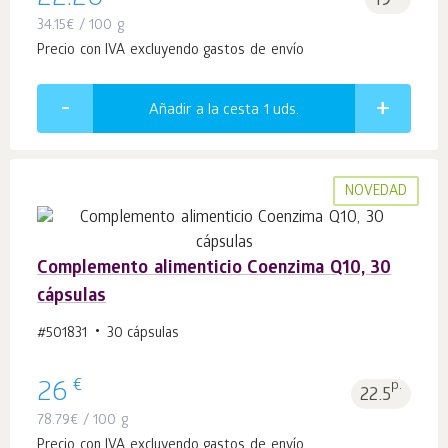
19
34.15
€
/ 100 g
Precio con IVA excluyendo gastos de envío
Añadir a la cesta 1
uds.
NOVEDAD
Complemento alimenticio Coenzima Q10, 30
cápsulas
#501831
30 cápsulas
€
26
p.
22.5
78.79
€
/ 100 g
Precio con IVA excluyendo gastos de envío