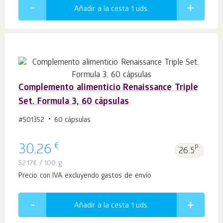
Añadir a la cesta 1
uds.
Complemento alimenticio Renaissance Triple
Set. Formula 3, 60 cápsulas
#501352
60 cápsulas
€
30.26
p.
26.5
52.17
€
/ 100 g
Precio con IVA excluyendo gastos de envío
Añadir a la cesta 1
uds.