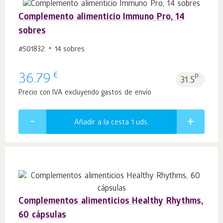
Complemento alimenticio Immuno Pro, 14
sobres
#501832
14 sobres
€
36.79
p.
31.5
Precio con IVA excluyendo gastos de envío
Añadir a la cesta 1
uds.
Complementos alimenticios Healthy Rhythms,
60 cápsulas