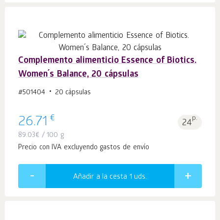
Complemento alimenticio Essence of Biotics.
Women´s Balance, 20 cápsulas
#501404
20 cápsulas
€
26.71
p.
24
89.03
€
/ 100 g
Precio con IVA excluyendo gastos de envío
Añadir a la cesta 1
uds.