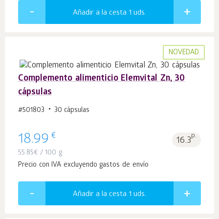
Añadir a la cesta 1
uds.
NOVEDAD
Complemento alimenticio Elemvital Zn, 30
cápsulas
#501803
30 cápsulas
€
18.99
p.
16.3
55.85
€
/ 100 g
Precio con IVA excluyendo gastos de envío
Añadir a la cesta 1
uds.