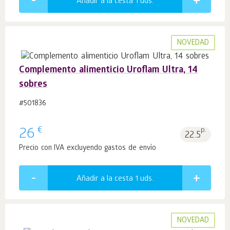
Añadir a la cesta 1
uds.
NOVEDAD
Complemento alimenticio Uroflam Ultra, 14
sobres
#501836
€
26
p.
22.5
Precio con IVA excluyendo gastos de envío
Añadir a la cesta 1
uds.
NOVEDAD