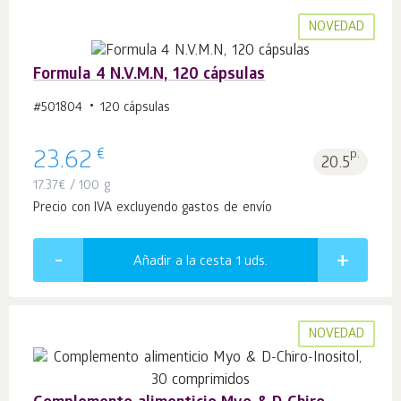
NOVEDAD
Formula 4 N.V.M.N, 120 cápsulas
#501804
120 cápsulas
€
23.62
p.
20.5
17.37
€
/ 100 g
Precio con IVA excluyendo gastos de envío
Añadir a la cesta 1
uds.
NOVEDAD