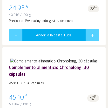
€
24.93
p.
22
40.21
€
/ 100 g
Precio con IVA excluyendo gastos de envío
Añadir a la cesta 1
uds.
Complemento alimenticio Chronolong, 30
cápsulas
#501330
30 cápsulas
€
45.10
p.
42
69.38
€
/ 100 g