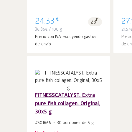
€
24.33
p.
27.
23
36.86
€
/ 100 g
21.57
Precio con IVA excluyendo gastos
Preci
de envío
de en
FITNESSCATALYST. Extra
pure fish collagen. Original,
30x5 g
#501666
30 porciones de 5 g