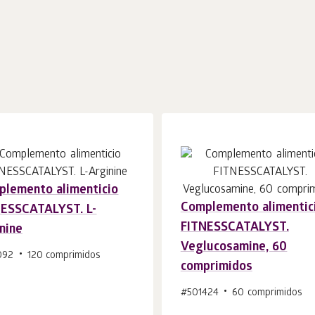
lemento alimenticio
Complemento alimentic
NESSCATALYST. L-
Añadir a la
Añadir a la
uds.
uds.
FITNESSCATALYST.
nine
cesta 1
cesta 1
Veglucosamine, 60
092
120 comprimidos
comprimidos
#501424
60 comprimidos