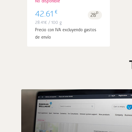
No disponible
€
42.61
p.
28
28.41
€
/ 100 g
Precio con IVA excluyendo gastos
de envío