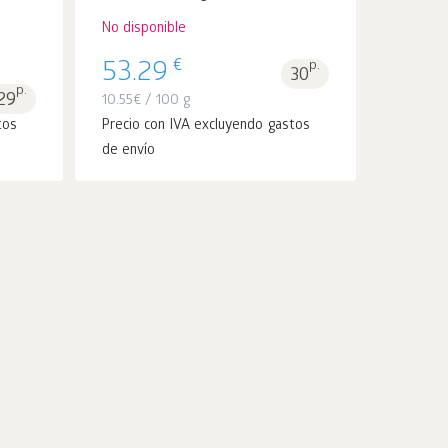
No disponible
€
53.29
p.
30
p.
29
10.55
€
/ 100 g
tos
Precio con IVA excluyendo gastos
de envío