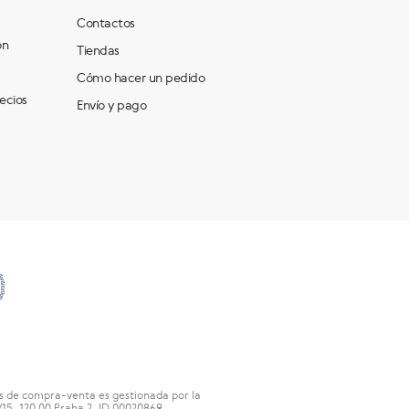
Contactos
ón
Tiendas
Cómo hacer un pedido
recios
Envío y pago
os de compra-venta es gestionada por la
15, 120 00 Praha 2, ID 00020869,