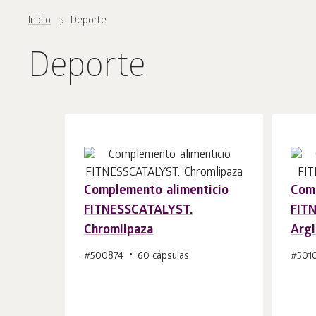
Inicio
Deporte
Deporte
Complemento alimenticio
Comp
FITNESSCATALYST.
FIT
Añadir a la
uds.
Chromlipaza
Argi
cesta 1
#500874
60 cápsulas
#501