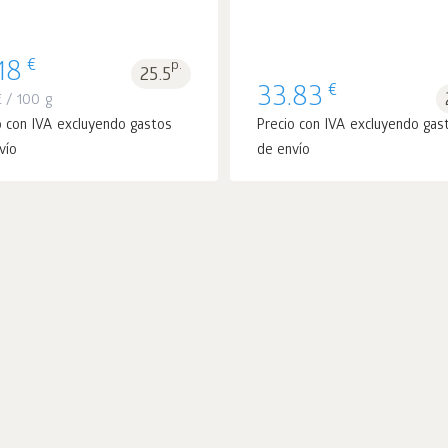
€
18
p.
25.5
€
33.83
€
/ 100 g
o con IVA excluyendo gastos
Precio con IVA excluyendo gas
vío
de envío