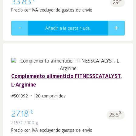
€
33.83
p.
29
Precio con IVA excluyendo gastos de envío
Añadir a la cesta 1
uds.
Complemento alimenticio FITNESSCATALYST.
L-Arginine
#501092
120 comprimidos
€
27.18
p.
25.5
21.57
€
/ 100 g
Precio con IVA excluyendo gastos de envío