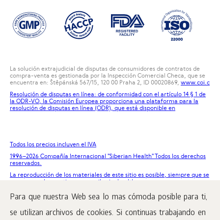
La solución extrajudicial de disputas de consumidores de contratos de
compra-venta es gestionada por la Inspección Comercial Checa, que se
encuentra en: Štěpánská 567/15, 120 00 Praha 2, ID 00020869,
www.coi.c
Resolución de disputas en línea: de conformidad con el artículo 14 § 1 de
la ODR-VO, la Comisión Europea proporciona una plataforma para la
resolución de disputas en línea (ODR), que está disponible en
Todos los precios incluyen el IVA
1996
–2026 Compañía Internacional "Siberian Health" Todos los derechos
reservados.
La reproducción de los materiales de este sitio es posible, siempre que se
ponga un enlace activo a www.siberianhealth.com.
Para que nuestra Web sea lo mas cómoda posible para ti,
Reclamaciones
Condiciones de compra
se utilizan archivos de cookies. Si continuas trabajando en