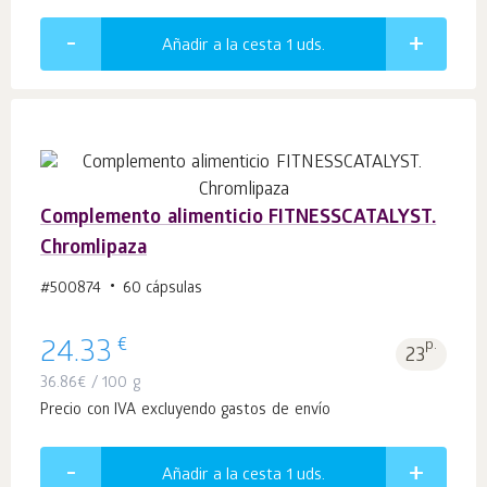
Añadir a la cesta 1
uds.
Complemento alimenticio FITNESSCATALYST.
Chromlipaza
#500874
60 cápsulas
€
24.33
p.
23
36.86
€
/ 100 g
Precio con IVA excluyendo gastos de envío
Añadir a la cesta 1
uds.