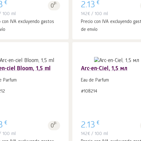
€
€
3
p.
2.13
0
 100 ml
142
€
/ 100 ml
o con IVA excluyendo gastos
Precio con IVA excluyendo gas
vío
de envío
en-ciel Bloom, 1,5 ml
Arc-en-Ciel, 1,5 мл
e Parfum
Eau de Parfum
Añadir a la
Añadir a la
212
#108214
uds.
uds.
cesta 1
cesta 1
€
€
3
p.
2.13
0
 100 ml
142
€
/ 100 ml