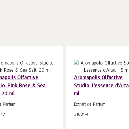
apolis Olfactive
Aromapolis Olfactive
io. Pink Rose & Sea
Studio. L'essence d'Altai
Añadir a la
Añadir a la
uds.
uds.
, 20 ml
ml
cesta 1
cesta 1
e Parfum
Extrait de Parfum
147
#108174