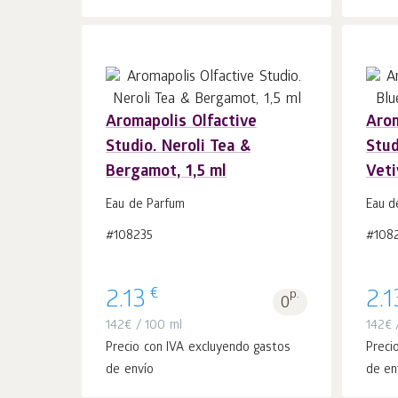
Aromapolis Olfactive
Arom
Studio. Neroli Tea &
Stud
Añadir a la
uds.
Bergamot, 1,5 ml
Veti
cesta 1
Eau de Parfum
Eau d
#108235
#108
€
2.13
p.
2.1
0
142
€
/ 100 ml
142
€
/
Precio con IVA excluyendo gastos
Preci
de envío
de en