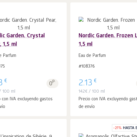
ic Garden. Crystal
Nordic Garden. Frozen L
, 1,5 ml
1,5 ml
Añadir a la
Añadir a la
uds.
uds.
cesta 1
cesta 1
e Parfum
Eau de Parfum
375
#108376
€
€
3
p.
2.13
0
 100 ml
142
€
/ 100 ml
o con IVA excluyendo gastos
Precio con IVA excluyendo gas
vío
de envío
-
21
%
HASTA E