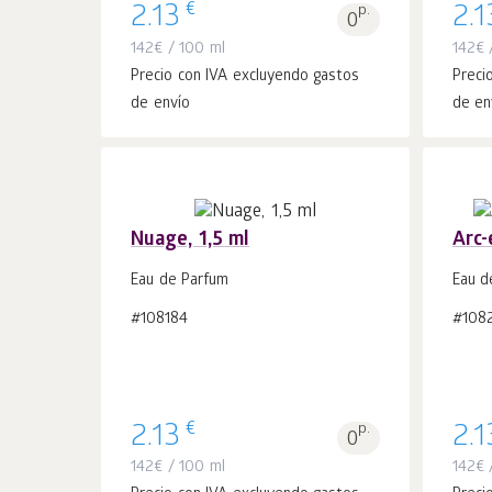
€
2.13
p.
2.1
0
142
€
/ 100 ml
142
€
/
Precio con IVA excluyendo gastos
Preci
de envío
de en
Nuage, 1,5 ml
Arc-
Eau de Parfum
Eau d
Añadir a la
#108184
#108
uds.
cesta 1
€
2.13
p.
2.1
0
142
€
/ 100 ml
142
€
/