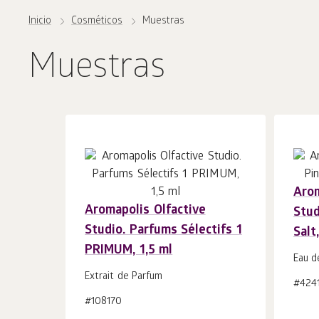
Inicio
Cosméticos
Muestras
Muestras
Arom
Aromapolis Olfactive
Stud
Añadir a la
uds.
Studio. Parfums Sélectifs 1
Salt
cesta 1
PRIMUM, 1,5 ml
Eau d
Extrait de Parfum
#424
#108170