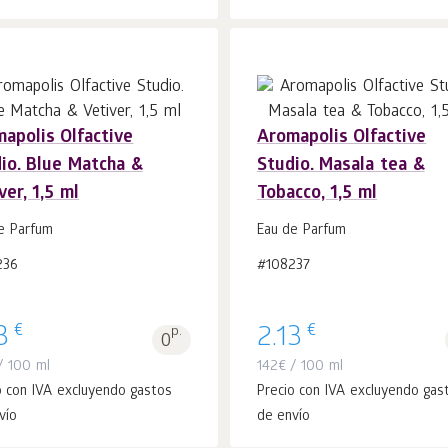
apolis Olfactive
Aromapolis Olfactive
io. Blue Matcha &
Studio. Masala tea &
Añadir a la
Añadir a la
uds.
uds.
ver, 1,5 ml
Tobacco, 1,5 ml
cesta 1
cesta 1
e Parfum
Eau de Parfum
236
#108237
€
€
3
p.
2.13
0
 100 ml
142
€
/ 100 ml
o con IVA excluyendo gastos
Precio con IVA excluyendo gas
vío
de envío