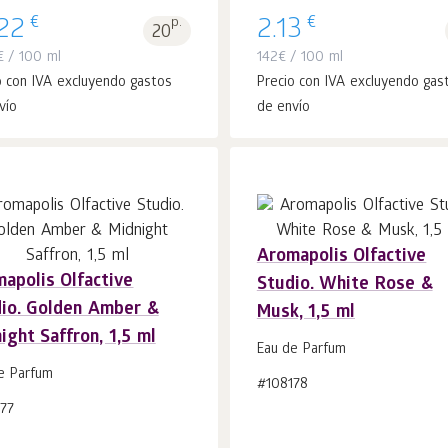
€
€
.22
p.
2.13
20
€
/ 100 ml
142
€
/ 100 ml
o con IVA excluyendo gastos
Precio con IVA excluyendo gas
vío
de envío
Aromapolis Olfactive
apolis Olfactive
Studio. White Rose &
Añadir a la
Añadir a la
uds.
uds.
io. Golden Amber &
Musk, 1,5 ml
cesta 1
cesta 1
ight Saffron, 1,5 ml
Eau de Parfum
e Parfum
#108178
77