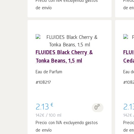
Precio con IVA excluyendo gastos
Preci
de envío
de en
FLUIDES Black Cherry &
FLU
Tonka Beans, 1,5 ml
Ceda
Añadir a la
uds.
cesta 1
Eau de Parfum
Eau d
#108217
#108
€
2.13
p.
2.1
0
142
€
/ 100 ml
142
€
/
Precio con IVA excluyendo gastos
Preci
de envío
de en