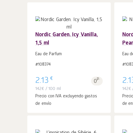
Nordic Garden. Icy Vanilla,
Nord
1,5 ml
Pear
Añadir a la
uds.
cesta 1
Eau de Parfum
Eau d
#108374
#108
€
2.13
p.
2.1
0
142
€
/ 100 ml
142
€
/
Precio con IVA excluyendo gastos
Preci
de envío
de en