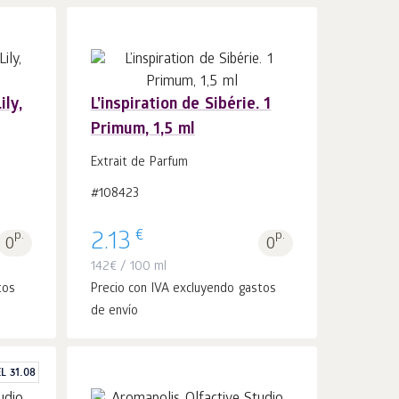
ily,
L’inspiration de Sibérie. 1
Primum, 1,5 ml
Añadir a la
uds.
cesta 1
Extrait de Parfum
#108423
€
p.
2.13
p.
0
0
142
€
/ 100 ml
tos
Precio con IVA excluyendo gastos
de envío
L 31.08