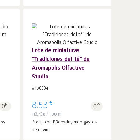
Lote de miniaturas
Añadir a la
uds.
"Tradiciones del té" de
cesta 1
Aromapolis Olfactive
Studio
#108334
€
p.
8.53
p.
0
0
113.73
€
/ 100 ml
tos
Precio con IVA excluyendo gastos
de envío