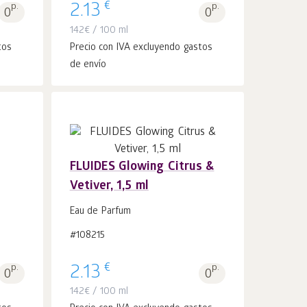
€
p.
2.13
p.
0
0
142
€
/ 100 ml
tos
Precio con IVA excluyendo gastos
de envío
FLUIDES Glowing Citrus &
Vetiver, 1,5 ml
Añadir a la
uds.
cesta 1
Eau de Parfum
#108215
€
p.
2.13
p.
0
0
142
€
/ 100 ml