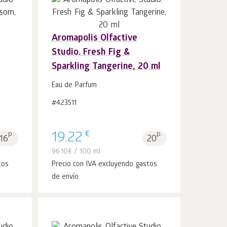
Aromapolis Olfactive
Añadir a la
uds.
Studio. Fresh Fig &
cesta 1
Sparkling Tangerine, 20 ml
Eau de Parfum
#423511
€
p.
19.22
p.
16
20
96.10
€
/ 100 ml
tos
Precio con IVA excluyendo gastos
de envío