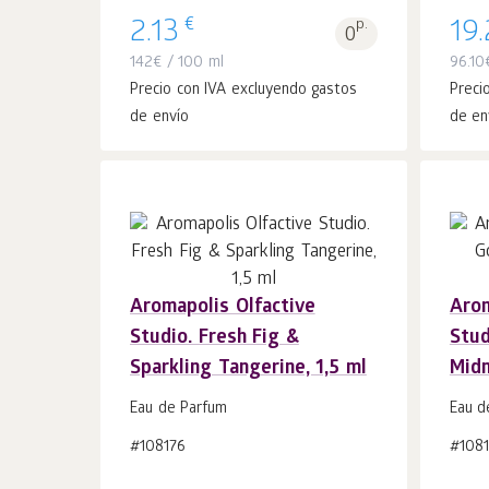
€
2.13
p.
19
0
142
€
/ 100 ml
96.10
Precio con IVA excluyendo gastos
Preci
de envío
de en
Aromapolis Olfactive
Arom
Añadir a la
uds.
Studio. Fresh Fig &
Stud
cesta 1
Sparkling Tangerine, 1,5 ml
Midn
Eau de Parfum
Eau d
#108176
#1081