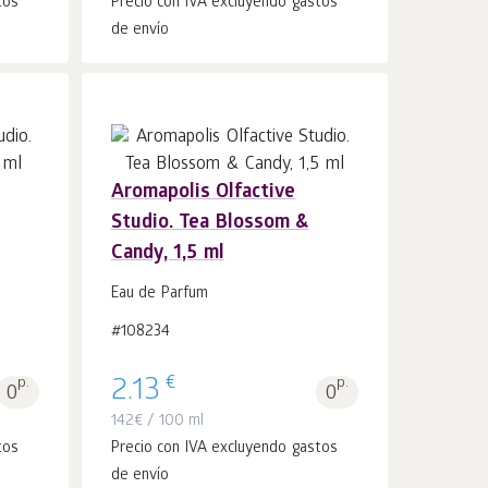
tos
Precio con IVA excluyendo gastos
de envío
Aromapolis Olfactive
Studio. Tea Blossom &
Añadir a la
uds.
Candy, 1,5 ml
cesta 1
Eau de Parfum
#108234
€
p.
2.13
p.
0
0
142
€
/ 100 ml
tos
Precio con IVA excluyendo gastos
de envío