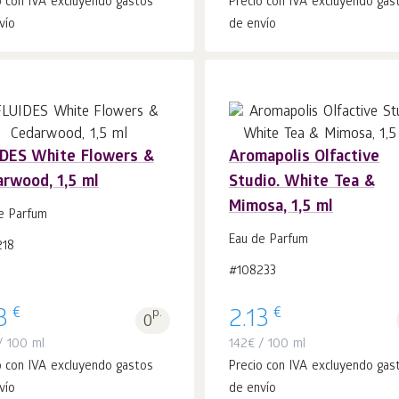
o con IVA excluyendo gastos
Precio con IVA excluyendo gas
vío
de envío
IDES White Flowers &
Aromapolis Olfactive
rwood, 1,5 ml
Studio. White Tea &
Añadir a la
Añadir a la
uds.
uds.
Mimosa, 1,5 ml
cesta 1
cesta 1
e Parfum
Eau de Parfum
218
#108233
€
€
3
p.
2.13
0
 100 ml
142
€
/ 100 ml
o con IVA excluyendo gastos
Precio con IVA excluyendo gas
vío
de envío