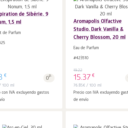
spiration de Sibérie. 9
Aromapolis Olfactive
m, 1,5 ml
Añadir a la
Añadir a la
uds.
uds.
Studio. Dark Vanilla &
cesta 1
cesta 1
it de Parfum
Cherry Blossom, 20 ml
425
Eau de Parfum
#423510
19.22
€
€
3
p.
15.37
0
 100 ml
76.85
€
/ 100 ml
o con IVA excluyendo gastos
Precio con IVA excluyendo gas
vío
de envío