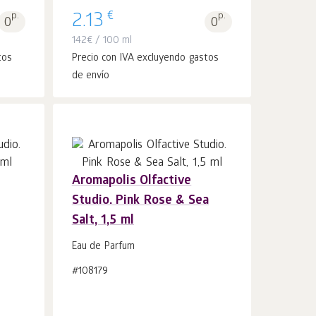
€
p.
2.13
p.
0
0
142
€
/ 100 ml
tos
Precio con IVA excluyendo gastos
de envío
Aromapolis Olfactive
Studio. Pink Rose & Sea
Añadir a la
uds.
Salt, 1,5 ml
cesta 1
Eau de Parfum
#108179