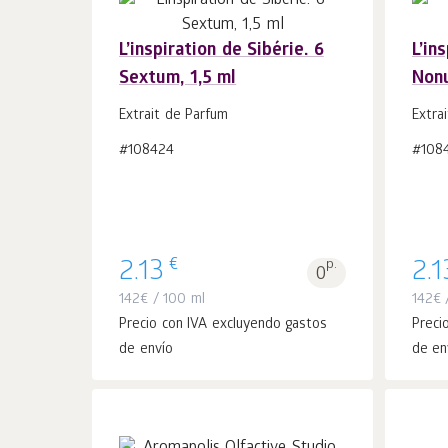
L’inspiration de Sibérie. 6
L’in
Sextum, 1,5 ml
Nonu
Añadir a la
uds.
cesta 1
Extrait de Parfum
Extra
#108424
#108
€
2.13
p.
2.1
0
142
€
/ 100 ml
142
€
/
Precio con IVA excluyendo gastos
Preci
de envío
de en