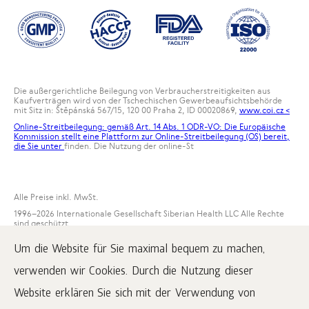
Die außergerichtliche Beilegung von Verbraucherstreitigkeiten aus
Kaufverträgen wird von der Tschechischen Gewerbeaufsichtsbehörde
mit Sitz in: Štěpánská 567/15, 120 00 Praha 2, ID 00020869,
www.coi.cz <
Online-Streitbeilegung: gemäß Art. 14 Abs. 1 ODR-VO: Die Europäische
Kommission stellt eine Plattform zur Online-Streitbeilegung (OS) bereit,
die Sie unter
finden. Die Nutzung der online-St
Alle Preise inkl. MwSt.
1996
–2026 Internationale Gesellschaft Siberian Health LLC Alle Rechte
sind geschützt.
Die Wiedergabe der Materialien dieser Website ist nur möglich, solange
Um die Website für Sie maximal bequem zu machen,
ein aktiver Link zu www.siberianwellness.com veröffentlicht wird.
verwenden wir Cookies. Durch die Nutzung dieser
Beschwerden
Kaufbedingungen
Website erklären Sie sich mit der Verwendung von
Verarbeitung und Schutz personenbezogener Daten