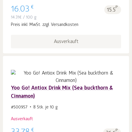
€
16.03
P.
15.5
14.31
€
/ 100 g
Preis inkl. MwSt. zzgl. Versandkosten
Ausverkauft
Yoo Go! Antiox Drink Mix (Sea buckthorn &
Cinnamon)
#500957
8 Stk. je 10 g
Ausverkauft
€
P.