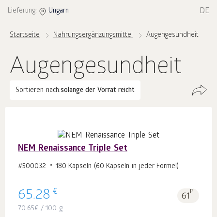
DE
Lieferung:
Ungarn
Startseite
Nahrungsergänzungsmittel
Augengesundheit
Augengesundheit
Sortieren nach:
solange der Vorrat reicht
NEM Renaissance Triple Set
#500032
180 Kapseln (60 Kapseln in jeder Formel)
€
65.28
P.
61
70.65
€
/ 100 g