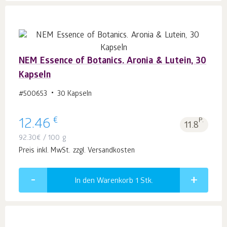
NEM Essence of Botanics. Aronia & Lutein, 30
Kapseln
#500653
30 Kapseln
€
12.46
P.
11.8
92.30
€
/ 100 g
Preis inkl. MwSt. zzgl. Versandkosten
In den Warenkorb 1
Stk.