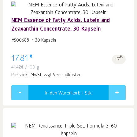
NEM Essence of Fatty Acids. Lutein and
Zeaxanthin Concentrate, 30 Kapseln
#500688
30 Kapseln
€
17.81
P.
17
41.42
€
/ 100 g
Preis inkl. MwSt. zzgl. Versandkosten
In den Warenkorb 1
Stk.