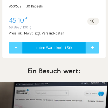
#501552
30 Kapseln
€
45.10
P.
40
69.38
€
/ 100 g
Preis inkl. MwSt. zzgl. Versandkosten
In den Warenkorb 1
Stk.
Ein Besuch wert: