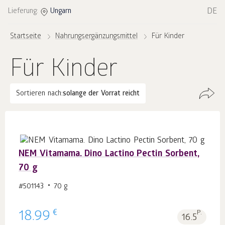
DE
Lieferung:
Ungarn
Startseite
Nahrungsergänzungsmittel
Für Kinder
Für Kinder
Sortieren nach:
solange der Vorrat reicht
NEM Vitamama. Dino Lactino Pectin Sorbent,
70 g
#501143
70 g
€
18.99
P.
16.5