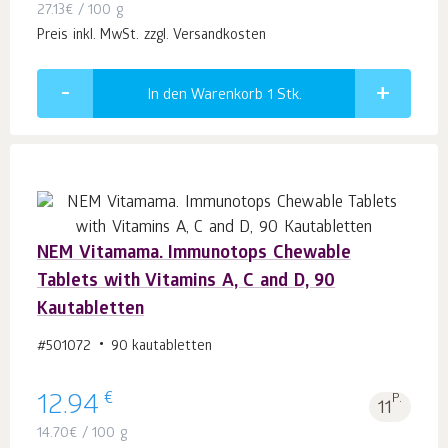
27.13
€
/ 100 g
Preis inkl. MwSt. zzgl. Versandkosten
In den Warenkorb 1
Stk.
NEM Vitamama. Immunotops Chewable
Tablets with Vitamins A, C and D, 90
Kautabletten
#501072
90 kautabletten
€
12.94
P.
11
14.70
€
/ 100 g