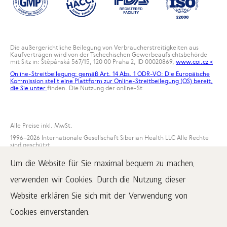
Die außergerichtliche Beilegung von Verbraucherstreitigkeiten aus
Kaufverträgen wird von der Tschechischen Gewerbeaufsichtsbehörde
mit Sitz in: Štěpánská 567/15, 120 00 Praha 2, ID 00020869,
www.coi.cz <
Online-Streitbeilegung: gemäß Art. 14 Abs. 1 ODR-VO: Die Europäische
Kommission stellt eine Plattform zur Online-Streitbeilegung (OS) bereit,
die Sie unter
finden. Die Nutzung der online-St
Alle Preise inkl. MwSt.
1996
–2026 Internationale Gesellschaft Siberian Health LLC Alle Rechte
sind geschützt.
Die Wiedergabe der Materialien dieser Website ist nur möglich, solange
Um die Website für Sie maximal bequem zu machen,
ein aktiver Link zu www.siberianwellness.com veröffentlicht wird.
verwenden wir Cookies. Durch die Nutzung dieser
Beschwerden
Kaufbedingungen
Website erklären Sie sich mit der Verwendung von
Verarbeitung und Schutz personenbezogener Daten
Cookies einverstanden.