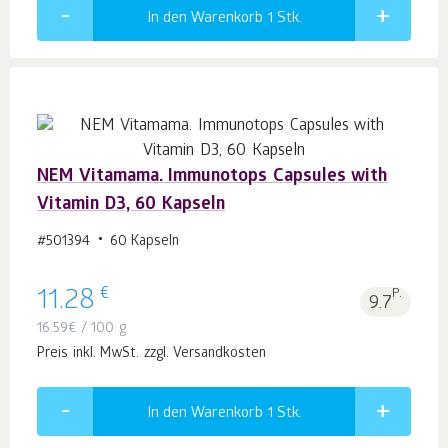
In den Warenkorb 1
Stk.
NEM Vitamama. Immunotops Capsules with
Vitamin D3, 60 Kapseln
#501394
60 Kapseln
€
11.28
P.
9.7
16.59
€
/ 100 g
Preis inkl. MwSt. zzgl. Versandkosten
In den Warenkorb 1
Stk.