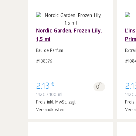
Nordic Garden. Frozen Lily,
L’in
1,5 ml
Prim
In
den Warenkorb
Stk.
Eau de Parfum
Extra
1
#108376
#108
€
2.13
P.
2.1
0
142
€
/ 100 ml
142
€
/
Preis inkl. MwSt. zzgl.
Preis 
Versandkosten
Versa