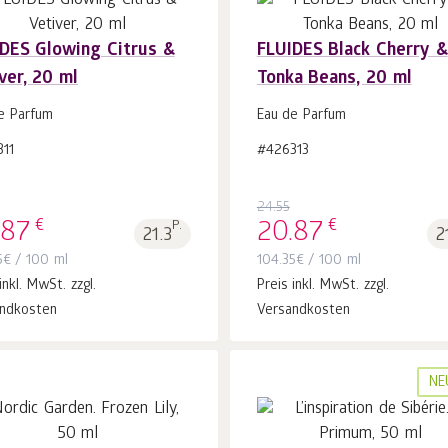
DES Glowing Citrus &
FLUIDES Black Cherry &
ver, 20 ml
Tonka Beans, 20 ml
In
In
den Warenkorb
Stk.
den Warenkorb
Stk.
e Parfum
Eau de Parfum
1
1
11
#426313
24.55
€
€
.87
P.
20.87
21.3
2
5
€
/ 100 ml
104.35
€
/ 100 ml
inkl. MwSt. zzgl.
Preis inkl. MwSt. zzgl.
ndkosten
Versandkosten
NE