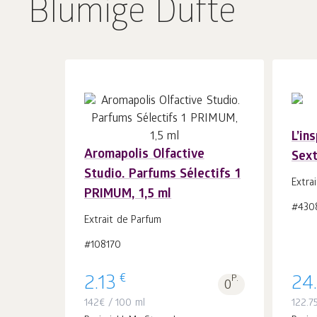
Blumige Düfte
L’in
Aromapolis Olfactive
Sext
In
Studio. Parfums Sélectifs 1
den Warenkorb
Stk.
Extra
1
PRIMUM, 1,5 ml
#430
Extrait de Parfum
#108170
€
2.13
P.
24
0
142
€
/ 100 ml
122.7