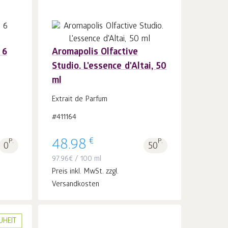
 6
Aromapolis Olfactive
Studio. L'essence d'Altai, 50
In
ml
den Warenkorb
Stk.
1
Extrait de Parfum
#411164
€
P.
48.98
P.
0
50
97.96
€
/ 100 ml
Preis inkl. MwSt. zzgl.
Versandkosten
UHEIT