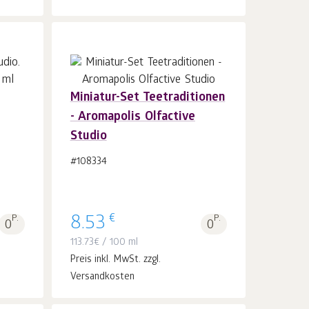
Miniatur-Set Teetraditionen
- Aromapolis Olfactive
In
Studio
den Warenkorb
Stk.
1
#108334
€
P.
8.53
P.
0
0
113.73
€
/ 100 ml
Preis inkl. MwSt. zzgl.
Versandkosten