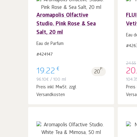
Aromapolis Olfactive
FLUI
Studio. Pink Rose & Sea
Veti
In
Salt, 20 ml
den Warenkorb
Stk.
Eau d
1
Eau de Parfum
#4263
#424147
24.55
€
19.22
P.
20
20
96.10
€
/ 100 ml
104.3
Preis inkl. MwSt. zzgl.
Preis 
Versandkosten
Versa