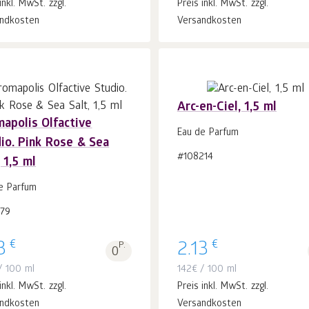
inkl. MwSt. zzgl.
Preis inkl. MwSt. zzgl.
ndkosten
Versandkosten
Arc-en-Ciel, 1,5 ml
apolis Olfactive
Eau de Parfum
io. Pink Rose & Sea
In
In
#108214
, 1,5 ml
den Warenkorb
Stk.
den Warenkorb
Stk.
1
1
e Parfum
179
€
€
3
P.
2.13
0
 100 ml
142
€
/ 100 ml
inkl. MwSt. zzgl.
Preis inkl. MwSt. zzgl.
ndkosten
Versandkosten