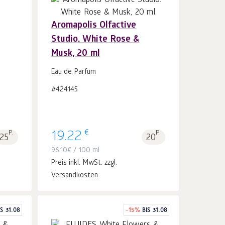
Aromapolis Olfactive
Studio. White Rose &
In
Musk, 20 ml
den Warenkorb
Stk.
1
Eau de Parfum
#424145
€
P.
19.22
P.
25
20
96.10
€
/ 100 ml
Preis inkl. MwSt. zzgl.
Versandkosten
IS 31.08
-
15
%
BIS 31.08