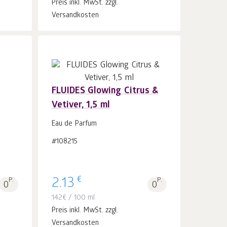
Preis inkl. MwSt. zzgl.
Versandkosten
FLUIDES Glowing Citrus &
Vetiver, 1,5 ml
In
den Warenkorb
Stk.
Eau de Parfum
1
#108215
€
P.
2.13
P.
0
0
142
€
/ 100 ml
Preis inkl. MwSt. zzgl.
Versandkosten