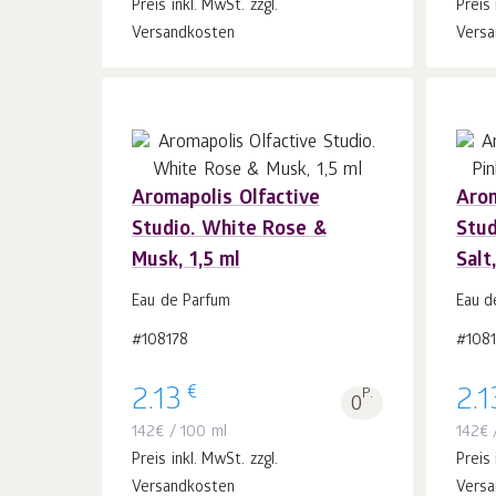
Preis inkl. MwSt. zzgl.
Preis 
Versandkosten
Versa
Aromapolis Olfactive
Arom
Studio. White Rose &
Stud
In
Musk, 1,5 ml
Salt
den Warenkorb
Stk.
1
Eau de Parfum
Eau d
#108178
#108
€
2.13
P.
2.1
0
142
€
/ 100 ml
142
€
/
Preis inkl. MwSt. zzgl.
Preis 
Versandkosten
Versa