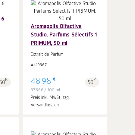
 6
Aromapolis Olfactive
In
Studio. Parfums Sélectifs 1
den Warenkorb
Stk.
1
PRIMUM, 50 ml
Extrait de Parfum
#419967
€
P.
48.98
P.
50
50
97.96
€
/ 100 ml
Preis inkl. MwSt. zzgl.
Versandkosten