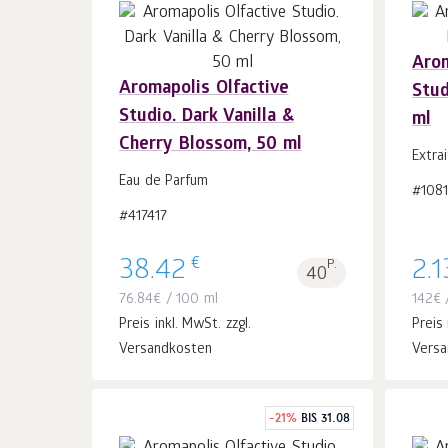
Arom
Aromapolis Olfactive
Stud
In
Studio. Dark Vanilla &
ml
den Warenkorb
Stk.
1
Cherry Blossom, 50 ml
Extra
Eau de Parfum
#1081
#417417
€
38.42
P.
2.1
40
76.84
€
/ 100 ml
142
€
/
Preis inkl. MwSt. zzgl.
Preis 
Versandkosten
Versa
-
21
%
BIS 31.08