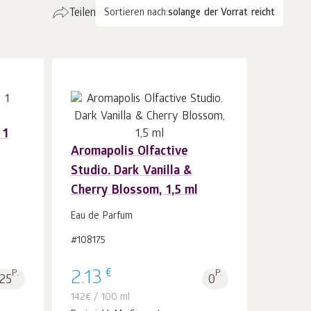
Teilen
Sortieren nach:
solange der Vorrat reicht
 1
Aromapolis Olfactive
In
Studio. Dark Vanilla &
den Warenkorb
Stk.
1
Cherry Blossom, 1,5 ml
Eau de Parfum
#108175
€
P.
2.13
P.
25
0
142
€
/ 100 ml