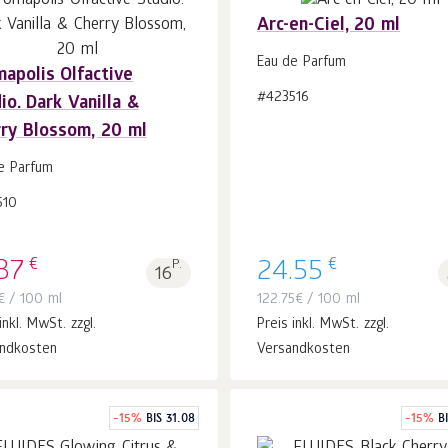
Arc-en-Ciel, 20 ml
Eau de Parfum
apolis Olfactive
In
In
#423516
io. Dark Vanilla &
den Warenkorb
Stk.
den Warenkorb
Stk.
1
1
ry Blossom, 20 ml
e Parfum
510
€
€
37
P.
24.55
16
€
/ 100 ml
122.75
€
/ 100 ml
inkl. MwSt. zzgl.
Preis inkl. MwSt. zzgl.
ndkosten
Versandkosten
-
15
%
BIS 31.08
-
15
%
B