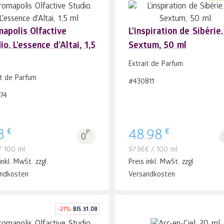
apolis Olfactive
L’inspiration de Sibérie.
io. L'essence d'Altai, 1,5
Sextum, 50 ml
In
In
den Warenkorb
Stk.
den Warenkorb
Stk.
Extrait de Parfum
1
1
it de Parfum
#430811
74
€
€
3
P.
48.98
0
 100 ml
97.96
€
/ 100 ml
inkl. MwSt. zzgl.
Preis inkl. MwSt. zzgl.
ndkosten
Versandkosten
-
21
%
BIS 31.08