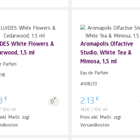
IDES White Flowers &
Aromapolis Olfactive
rwood, 1,5 ml
Studio. White Tea &
In
In
Mimosa, 1,5 ml
den Warenkorb
Stk.
den Warenkorb
Stk.
e Parfum
1
1
Eau de Parfum
218
#108233
€
€
3
P.
2.13
0
 100 ml
142
€
/ 100 ml
inkl. MwSt. zzgl.
Preis inkl. MwSt. zzgl.
ndkosten
Versandkosten