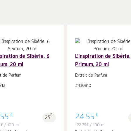
spiration de Sibérie. 6
L’inspiration de Sibérie.
um, 20 ml
Primum, 20 ml
In
In
den Warenkorb
Stk.
den Warenkorb
Stk.
it de Parfum
Extrait de Parfum
1
1
812
#430810
€
€
.55
P.
24.55
25
5
€
/ 100 ml
122.75
€
/ 100 ml