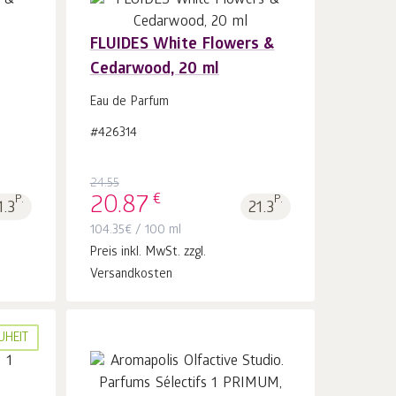
FLUIDES White Flowers &
Cedarwood, 20 ml
In
den Warenkorb
Stk.
Eau de Parfum
1
#426314
24.55
€
P.
20.87
P.
1.3
21.3
104.35
€
/ 100 ml
Preis inkl. MwSt. zzgl.
Versandkosten
UHEIT