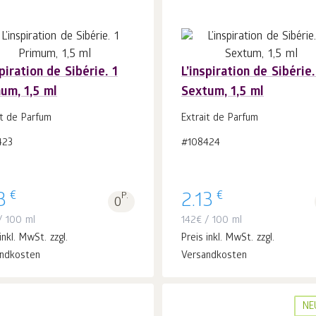
spiration de Sibérie. 1
L’inspiration de Sibérie.
um, 1,5 ml
Sextum, 1,5 ml
In
In
den Warenkorb
Stk.
den Warenkorb
Stk.
it de Parfum
Extrait de Parfum
1
1
423
#108424
€
€
3
P.
2.13
0
 100 ml
142
€
/ 100 ml
inkl. MwSt. zzgl.
Preis inkl. MwSt. zzgl.
ndkosten
Versandkosten
NE