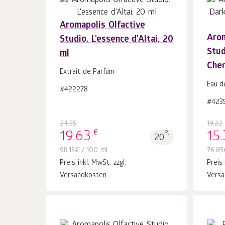
Aromapolis Olfactive
Arom
Studio. L'essence d'Altai, 20
In
Stud
ml
den Warenkorb
Stk.
1
Cher
Extrait de Parfum
Eau d
#422278
#423
24.55
19.22
€
19.63
P.
15.
20
98.15
€
/ 100 ml
76.85
Preis inkl. MwSt. zzgl.
Preis 
Versandkosten
Versa