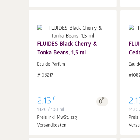
FLUIDES Black Cherry &
FLU
Tonka Beans, 1,5 ml
Ceda
In
den Warenkorb
Stk.
Eau de Parfum
Eau d
1
#108217
#108
€
2.13
P.
2.1
0
142
€
/ 100 ml
142
€
/
Preis inkl. MwSt. zzgl.
Preis 
Versandkosten
Versa