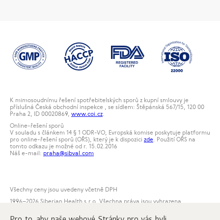
K mimosoudnímu řešení spotřebitelských sporů z kupní smlouvy je
příslušná Česká obchodní inspekce , se sídlem: Štěpánská 567/15, 120 00
Praha 2, ID 00020869,
www.coi.cz
.
Online-řešení sporů
V souladu s článkem 14 § 1 ODR-VO, Evropská komise poskytuje platformu
pro online-řešení sporů (OŘS), který je k dispozici
zde
. Použití OŘS na
tomto odkazu je možné od r. 15.02.2016
Náš e-mail:
praha@sibval.com
Všechny ceny jsou uvedeny včetně DPH
1996
–2026 Siberian Health s.r.o. Všechna práva jsou vyhrazena.
Publikace materálů z tohoto webu je dovolena pouze s podmínkou