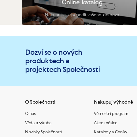
Online katalog
Nakupujte z pohodlí vašeho domova
Dozví se o nových
produktech a
projektech Společnosti
O Společnosti
Nakupuj výhodně
O nás
Věrnostní program
Věda a výroba
Akce měsíce
Novinky Společnosti
Katalogy a Ceníky