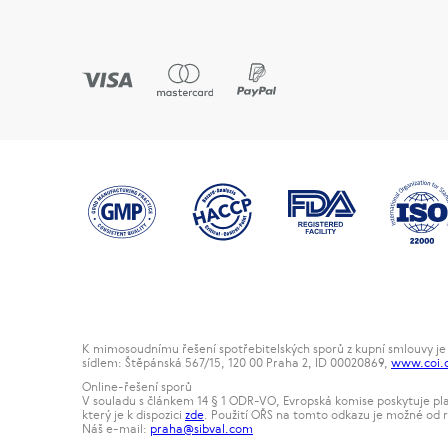
K mimosoudnímu řešení spotřebitelských sporů z kupní smlouvy je 
sídlem: Štěpánská 567/15, 120 00 Praha 2, ID 00020869,
www.coi.
Online-řešení sporů
V souladu s článkem 14 § 1 ODR-VO, Evropská komise poskytuje pl
který je k dispozici
zde
. Použití OŘS na tomto odkazu je možné od r
Náš e-mail:
praha@sibval.com