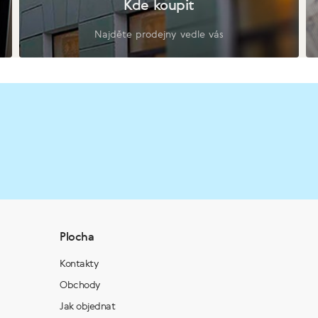
Kde koupit
Najděte prodejny vedle vás
Plocha
Kontakty
Obchody
Jak objednat