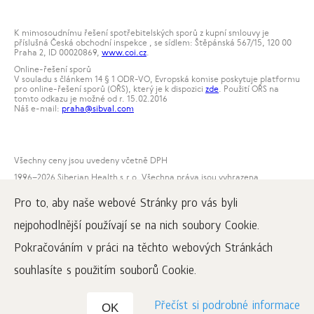
K mimosoudnímu řešení spotřebitelských sporů z kupní smlouvy je
příslušná Česká obchodní inspekce , se sídlem: Štěpánská 567/15, 120 00
Praha 2, ID 00020869,
www.coi.cz
.
Online-řešení sporů
V souladu s článkem 14 § 1 ODR-VO, Evropská komise poskytuje platformu
pro online-řešení sporů (OŘS), který je k dispozici
zde
. Použití OŘS na
tomto odkazu je možné od r. 15.02.2016
Náš e-mail:
praha@sibval.com
Všechny ceny jsou uvedeny včetně DPH
1996
–2026 Siberian Health s.r.o. Všechna práva jsou vyhrazena.
Publikace materálů z tohoto webu je dovolena pouze s podmínkou
Pro to, aby naše webové Stránky pro vás byli
uvedení povinného odkazu na www.siberianwellness.com.
nejpohodlnější používají se na nich soubory Cookie.
Reklamační řád
Smluvní podmínky
Pokračováním v práci na těchto webových Stránkách
Zpracování a ochrana osobních údajů
souhlasíte s použitím souborů Cookie.
Přečíst si podrobné informace
OK