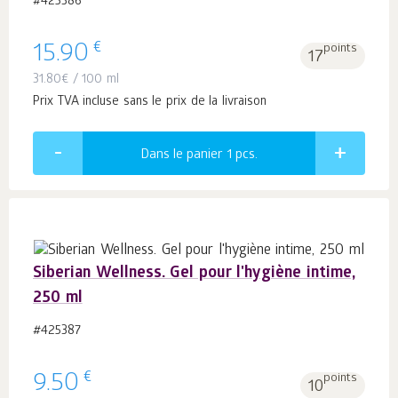
#425386
€
15.90
points
17
31.80
€
/ 100 ml
Prix TVA incluse sans le prix de la livraison
Dans le panier 1
pcs.
Siberian Wellness. Gel pour l'hygiène intime,
250 ml
#425387
€
9.50
points
10