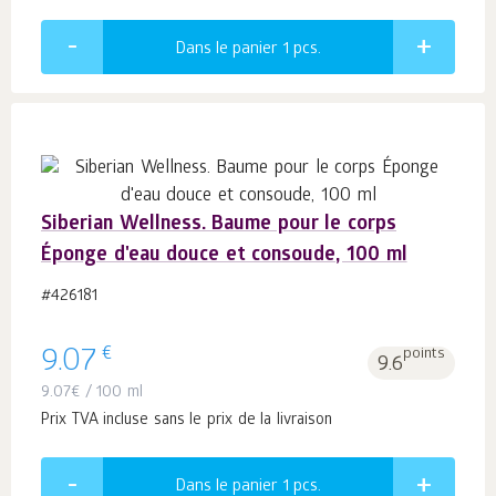
Dans le panier 1
pcs.
Siberian Wellness. Baume pour le corps
Éponge d'eau douce et consoude, 100 ml
#426181
€
9.07
points
9.6
9.07
€
/ 100 ml
Prix TVA incluse sans le prix de la livraison
Dans le panier 1
pcs.