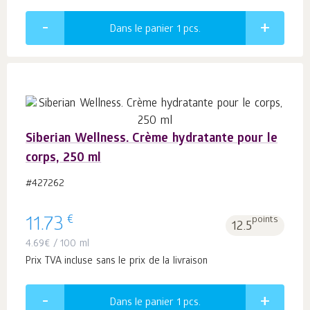
Dans le panier 1
pcs.
Siberian Wellness. Crème hydratante pour le
corps, 250 ml
#427262
€
11.73
points
12.5
4.69
€
/ 100 ml
Prix TVA incluse sans le prix de la livraison
Dans le panier 1
pcs.