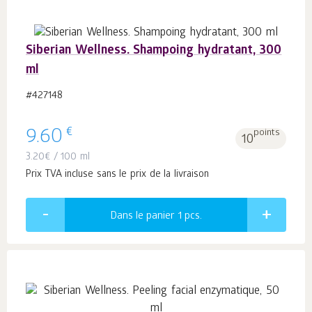
Siberian Wellness. Shampoing hydratant, 300
ml
#427148
€
9.60
points
10
3.20
€
/ 100 ml
Prix TVA incluse sans le prix de la livraison
Dans le panier 1
pcs.