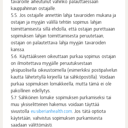
tavaroille aiheutunut vahinko palauttaessaan
kauppahinnan ostajalle.
Jos ostajalle annettiin lahja tavaroiden mukana ja
ostajan ja myyjän välillä tehtiin sopimus lahjan
toimittamisesta sillä ehdolla, että ostajan purettuaan
sopimuksen lahjan toimittamisesta peruutetaan,
ostajan on palautettava lahja myyjän tavaroiden
kanssa.
Käyttääkseen oikeuttaan purkaa sopimus ostajan
on ilmoitettava myyjälle peruutuksestaan
yksipuolisella oikeustoimella (esimerkiksi postipalvelun
kautta lähetetyllä kirjeellä tai sähköpostilla). Voidaan
purkaa sopimuksen lomakkeella, mutta tämä ei ole
pakollinen edellytys.
Sähköinen lomake sopimuksen purkamiseksi tai
muu yksiselitteinen hakemus voidaan täyttää
sivustolla
eu.siberianhealth.com
. Jos tätä optiota
käytetään, vahvistus sopimuksen purkamisesta
saadaan välittömästi.