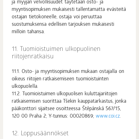
ja myyjän velvollisuudet täytetään osto- ja
myyntisopimuksen mukaisesti tallentamatta evästeitä
ostajan tietokoneelle, ostaja voi peruuttaa
suostumuksensa edellisen tarjouksen mukaisesti
milloin tahansa.
Tuomioistuimen ulkopuolinen
riitojenratkaisu
Osto- ja myyntisopimuksen mukaan ostajalla on
oikeus riitojen ratkaisemiseen tuomioistuinten
ulkopuolella.
Tuomioistuimen ulkopuolisen kuluttajariitojen
ratkaisemisen suorittaa Tšekin kauppatarkastus, jonka
pääkonttori sijaitsee osoitteessa Štěpánská 567/15,
120 00 Praha 2; Y-tunnus: 00020869;
www.coi.cz
.
Loppusäännökset