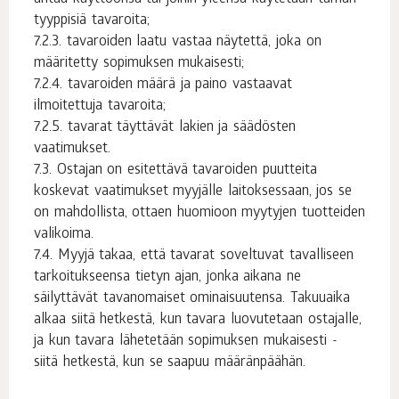
tyyppisiä tavaroita;
tavaroiden laatu vastaa näytettä, joka on
määritetty sopimuksen mukaisesti;
tavaroiden määrä ja paino vastaavat
ilmoitettuja tavaroita;
tavarat täyttävät lakien ja säädösten
vaatimukset.
Ostajan on esitettävä tavaroiden puutteita
koskevat vaatimukset myyjälle laitoksessaan, jos se
on mahdollista, ottaen huomioon myytyjen tuotteiden
valikoima.
Myyjä takaa, että tavarat soveltuvat tavalliseen
tarkoitukseensa tietyn ajan, jonka aikana ne
säilyttävät tavanomaiset ominaisuutensa. Takuuaika
alkaa siitä hetkestä, kun tavara luovutetaan ostajalle,
ja kun tavara lähetetään sopimuksen mukaisesti -
siitä hetkestä, kun se saapuu määränpäähän.