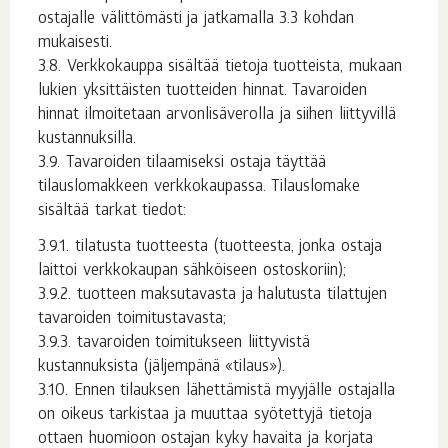
ostajalle välittömästi ja jatkamalla 3.3 kohdan
mukaisesti.
Verkkokauppa sisältää tietoja tuotteista, mukaan
lukien yksittäisten tuotteiden hinnat. Tavaroiden
hinnat ilmoitetaan arvonlisäverolla ja siihen liittyvillä
kustannuksilla.
Tavaroiden tilaamiseksi ostaja täyttää
tilauslomakkeen verkkokaupassa. Tilauslomake
sisältää tarkat tiedot:
tilatusta tuotteesta (tuotteesta, jonka ostaja
laittoi verkkokaupan sähköiseen ostoskoriin);
tuotteen maksutavasta ja halutusta tilattujen
tavaroiden toimitustavasta;
tavaroiden toimitukseen liittyvistä
kustannuksista (jäljempänä «tilaus»).
Ennen tilauksen lähettämistä myyjälle ostajalla
on oikeus tarkistaa ja muuttaa syötettyjä tietoja
ottaen huomioon ostajan kyky havaita ja korjata