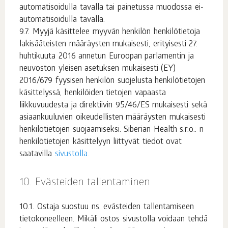
automatisoidulla tavalla tai painetussa muodossa ei-
automatisoidulla tavalla.
Myyjä käsittelee myyvän henkilön henkilötietoja
lakisääteisten määräysten mukaisesti, erityisesti 27.
huhtikuuta 2016 annetun Euroopan parlamentin ja
neuvoston yleisen asetuksen mukaisesti (EY)
2016/679 fyysisen henkilön suojelusta henkilötietojen
käsittelyssä, henkilöiden tietojen vapaasta
liikkuvuudesta ja direktiivin 95/46/ES mukaisesti sekä
asiaankuuluvien oikeudellisten määräysten mukaisesti
henkilötietojen suojaamiseksi. Siberian Health s.r.o.: n
henkilötietojen käsittelyyn liittyvät tiedot ovat
saatavilla
sivustolla
.
Evästeiden tallentaminen
Ostaja suostuu ns. evästeiden tallentamiseen
tietokoneelleen. Mikäli ostos sivustolla voidaan tehdä