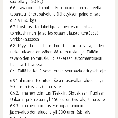
saa olla yli 50 kg).
Tavaroiden toimitus Euroopan unionin alueella
tapahtuu lähettipalvelulla (lähetyksen paino ei saa
olla yli 50 kg).
Postitus- tai lähettipalveluyritys määrittää
toimitushinnan, ja se lasketaan tilausta tehtäessä
Verkkokaupassa.
Myyjällä on oikeus ilmoittaa tarjouksista, joiden
tarkoituksena on vähentää toimituskuluja. Tällöin
tavaroiden toimituskulut lasketaan automaattisesti
tilausta tehtäessä.
Tällä hetkellä sovelletaan seuraavia erityisehtoja:
ilmainen toimitus Tšekin tasavallan alueella yli
50 euron (sis. alv) tilauksille;
ilmainen toimitus Tšekkiin, Slovakiaan, Puolaan,
Unkariin ja Saksaan yli 150 euron (sis. alv) tilauksille;
ilmainen toimitus Euroopan unionin
jäsenvaltioiden alueella yli 300 uron (sis. alv)