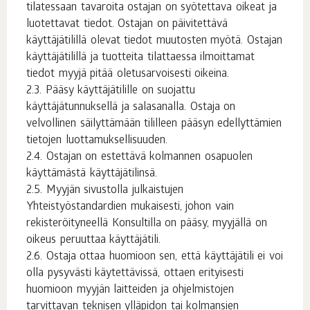
tilatessaan tavaroita ostajan on syötettava oikeat ja
luotettavat tiedot. Ostajan on päivitettävä
käyttäjätilillä olevat tiedot muutosten myötä. Ostajan
käyttäjätilillä ja tuotteita tilattaessa ilmoittamat
tiedot myyjä pitää oletusarvoisesti oikeina.
Pääsy käyttäjätilille on suojattu
käyttäjätunnuksellä ja salasanalla. Ostaja on
velvollinen säilyttämään tililleen pääsyn edellyttämien
tietojen luottamuksellisuuden.
Ostajan on estettävä kolmannen osapuolen
käyttämästä käyttäjätilinsä.
Myyjän sivustolla julkaistujen
Yhteistyöstandardien mukaisesti, johon vain
rekisteröityneellä Konsultilla on pääsy, myyjällä on
oikeus peruuttaa käyttäjätili.
Ostaja ottaa huomioon sen, että käyttäjätili ei voi
olla pysyvästi käytettävissä, ottaen erityisesti
huomioon myyjän laitteiden ja ohjelmistojen
tarvittavan teknisen ylläpidon tai kolmansien