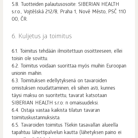
Tuotteiden palautusosoite: SIBERIAN HEALTH
s.r.o., Vojtěšská 212/8, Praha 1, Nově Město, PSČ 110
00, ČR.
Kuljetus ja toimitus
Toimitus tehdään ilmoitettuun osoitteeseen, ellei
toisin ole sovittu.
Toimitus voidaan suorittaa myös muihin Euroopan
unionin maihin.
Toimituksen edellytyksenä on tavaroiden
omistuksen noudattaminen, eli siihen asti, kunnes
täysi maksu on suoritettu, tavarat katsotaan
SIBERIAN HEALTH s.r.o: n omaisuudeksi.
Ostaja vastaa kaikista tilatun tavaran
toimituskustannuksista.
Tavaroiden toimitus Tšekin tasavallan alueella
tapahtuu lähettipalvelun kautta (lähetyksen paino ei