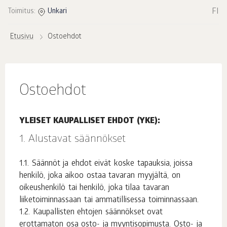
FI
Toimitus:
Unkari
Etusivu
Ostoehdot
Ostoehdot
YLEISET KAUPALLISET EHDOT (YKE):
Alustavat säännökset
Säännöt ja ehdot eivät koske tapauksia, joissa
henkilö, joka aikoo ostaa tavaran myyjältä, on
oikeushenkilö tai henkilö, joka tilaa tavaran
liiketoiminnassaan tai ammatillisessa toiminnassaan.
Kaupallisten ehtojen säännökset ovat
erottamaton osa osto- ja myyntisopimusta. Osto- ja