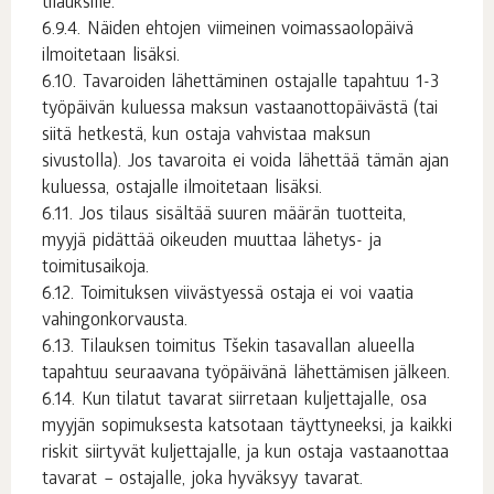
tilauksille.
Näiden ehtojen viimeinen voimassaolopäivä
ilmoitetaan lisäksi.
Tavaroiden lähettäminen ostajalle tapahtuu 1-3
työpäivän kuluessa maksun vastaanottopäivästä (tai
siitä hetkestä, kun ostaja vahvistaa maksun
sivustolla). Jos tavaroita ei voida lähettää tämän ajan
kuluessa, ostajalle ilmoitetaan lisäksi.
Jos tilaus sisältää suuren määrän tuotteita,
myyjä pidättää oikeuden muuttaa lähetys- ja
toimitusaikoja.
Toimituksen viivästyessä ostaja ei voi vaatia
vahingonkorvausta.
Tilauksen toimitus Tšekin tasavallan alueella
tapahtuu seuraavana työpäivänä lähettämisen jälkeen.
Kun tilatut tavarat siirretaan kuljettajalle, osa
myyjän sopimuksesta katsotaan täyttyneeksi, ja kaikki
riskit siirtyvät kuljettajalle, ja kun ostaja vastaanottaa
tavarat – ostajalle, joka hyväksyy tavarat.