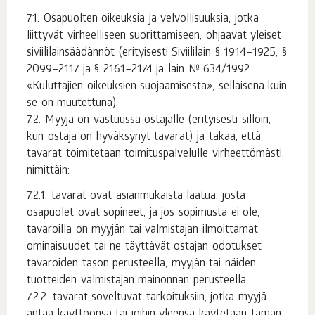
Osapuolten oikeuksia ja velvollisuuksia, jotka
liittyvät virheelliseen suorittamiseen, ohjaavat yleiset
siviililainsäädännöt (erityisesti Siviililain § 1914–1925, §
2099–2117 ja § 2161–2174 ja lain № 634/1992
«Kuluttajien oikeuksien suojaamisesta», sellaisena kuin
se on muutettuna).
Myyjä on vastuussa ostajalle (erityisesti silloin,
kun ostaja on hyväksynyt tavarat) ja takaa, että
tavarat toimitetaan toimituspalvelulle virheettömästi,
nimittäin:
tavarat ovat asianmukaista laatua, josta
osapuolet ovat sopineet, ja jos sopimusta ei ole,
tavaroilla on myyjän tai valmistajan ilmoittamat
ominaisuudet tai ne täyttävät ostajan odotukset
tavaroiden tason perusteella, myyjän tai näiden
tuotteiden valmistajan mainonnan perusteella;
tavarat soveltuvat tarkoituksiin, jotka myyjä
antaa käyttöönsä tai joihin yleensä käytetään tämän