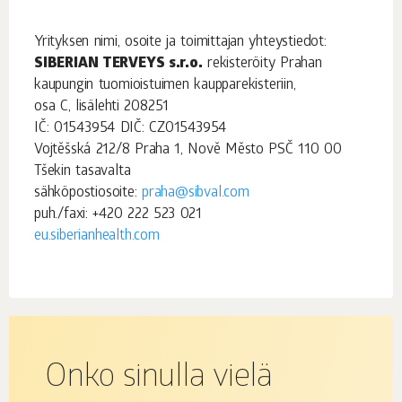
Yrityksen nimi, osoite ja toimittajan yhteystiedot:
SIBERIAN TERVEYS s.r.o.
rekisteröity Prahan
kaupungin tuomioistuimen kaupparekisteriin,
osa C, lisälehti 208251
IČ: 01543954 DIČ: CZ01543954
Vojtěšská 212/8 Praha 1, Nově Město PSČ 110 00
Tšekin tasavalta
sähköpostiosoite:
praha@sibval.com
puh./faxi: +420 222 523 021
eu.siberianhealth.com
Onko sinulla vielä