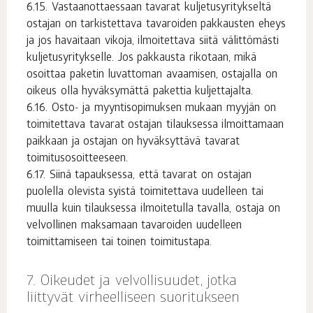
Vastaanottaessaan tavarat kuljetusyritykseltä
ostajan on tarkistettava tavaroiden pakkausten eheys
ja jos havaitaan vikoja, ilmoitettava siitä välittömästi
kuljetusyritykselle. Jos pakkausta rikotaan, mikä
osoittaa paketin luvattoman avaamisen, ostajalla on
oikeus olla hyväksymättä pakettia kuljettajalta.
Osto- ja myyntisopimuksen mukaan myyjän on
toimitettava tavarat ostajan tilauksessa ilmoittamaan
paikkaan ja ostajan on hyväksyttävä tavarat
toimitusosoitteeseen.
Siinä tapauksessa, että tavarat on ostajan
puolella olevista syistä toimitettava uudelleen tai
muulla kuin tilauksessa ilmoitetulla tavalla, ostaja on
velvollinen maksamaan tavaroiden uudelleen
toimittamiseen tai toinen toimitustapa.
Oikeudet ja velvollisuudet, jotka
liittyvät virheelliseen suoritukseen