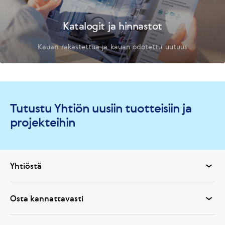
Katalogit ja hinnastot
Kauan rakastettua ja kauan odotettu uutuus
Tutustu Yhtiön uusiin tuotteisiin ja
projekteihin
Yhtiöstä
Osta kannattavasti