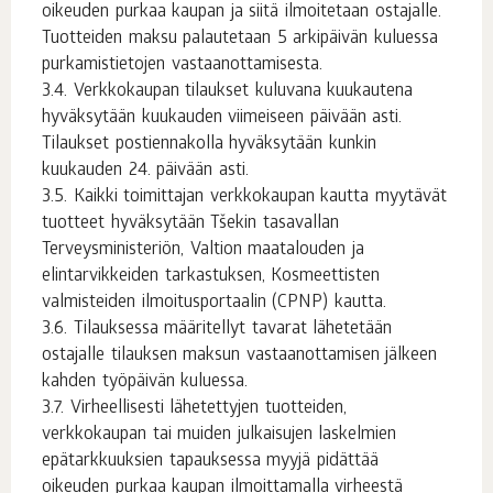
oikeuden purkaa kaupan ja siitä ilmoitetaan ostajalle.
Tuotteiden maksu palautetaan 5 arkipäivän kuluessa
purkamistietojen vastaanottamisesta.
Verkkokaupan tilaukset kuluvana kuukautena
hyväksytään kuukauden viimeiseen päivään asti.
Tilaukset postiennakolla hyväksytään kunkin
kuukauden 24. päivään asti.
Kaikki toimittajan verkkokaupan kautta myytävät
tuotteet hyväksytään Tšekin tasavallan
Terveysministeriön, Valtion maatalouden ja
elintarvikkeiden tarkastuksen, Kosmeettisten
valmisteiden ilmoitusportaalin (CPNP) kautta.
Tilauksessa määritellyt tavarat lähetetään
ostajalle tilauksen maksun vastaanottamisen jälkeen
kahden työpäivän kuluessa.
Virheellisesti lähetettyjen tuotteiden,
verkkokaupan tai muiden julkaisujen laskelmien
epätarkkuuksien tapauksessa myyjä pidättää
oikeuden purkaa kaupan ilmoittamalla virheestä