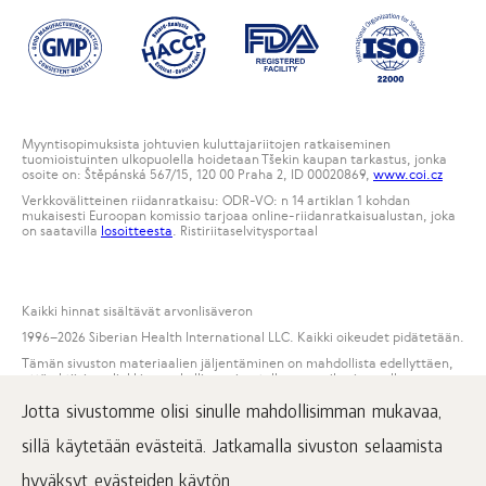
Myyntisopimuksista johtuvien kuluttajariitojen ratkaiseminen
tuomioistuinten ulkopuolella hoidetaan Tšekin kaupan tarkastus, jonka
osoite on: Štěpánská 567/15, 120 00 Praha 2, ID 00020869,
www.coi.cz
Verkkovälitteinen riidanratkaisu: ODR-VO: n 14 artiklan 1 kohdan
mukaisesti Euroopan komissio tarjoaa online-riidanratkaisualustan, joka
on saatavilla
losoitteesta
. Ristiriitaselvitysportaal
Kaikki hinnat sisältävät arvonlisäveron
1996
–2026 Siberian Health International LLC. Kaikki oikeudet pidätetään.
Tämän sivuston materiaalien jäljentäminen on mahdollista edellyttäen,
että aktiivinen linkki on pakollinen sivustolle www.siberianwellness.com.
Jotta sivustomme olisi sinulle mahdollisimman mukavaa,
Reklamaatio
Ostoehdot
sillä käytetään evästeitä. Jatkamalla sivuston selaamista
Henkilötietojen käsittely ja suojaaminen
hyväksyt evästeiden käytön.