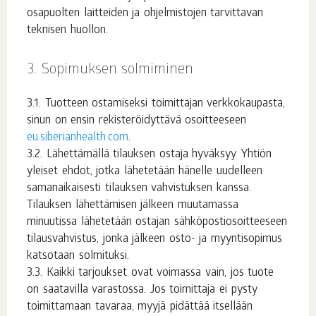
osapuolten laitteiden ja ohjelmistojen tarvittavan
teknisen huollon.
Sopimuksen solmiminen
Tuotteen ostamiseksi toimittajan verkkokaupasta,
sinun on ensin rekisteröidyttävä osoitteeseen
eu.siberianhealth.com
.
Lähettämällä tilauksen ostaja hyväksyy Yhtiön
yleiset ehdot, jotka lähetetään hänelle uudelleen
samanaikaisesti tilauksen vahvistuksen kanssa.
Tilauksen lähettämisen jälkeen muutamassa
minuutissa lähetetään ostajan sähköpostiosoitteeseen
tilausvahvistus, jonka jälkeen osto- ja myyntisopimus
katsotaan solmituksi.
Kaikki tarjoukset ovat voimassa vain, jos tuote
on saatavilla varastossa. Jos toimittaja ei pysty
toimittamaan tavaraa, myyjä pidättää itsellään