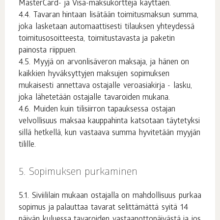
MasterCard- ja Visa-maksukortteja käyttäen.
Tavaran hintaan lisätään toimitusmaksun summa,
joka lasketaan automaattisesti tilauksen yhteydessä
toimitusosoitteesta, toimitustavasta ja paketin
painosta riippuen.
Myyjä on arvonlisäveron maksaja, ja hänen on
kaikkien hyväksyttyjen maksujen sopimuksen
mukaisesti annettava ostajalle veroasiakirja - lasku,
joka lähetetään ostajalle tavaroiden mukana.
Muiden kuin tilisiirron tapauksessa ostajan
velvollisuus maksaa kauppahinta katsotaan täytetyksi
sillä hetkellä, kun vastaava summa hyvitetään myyjän
tilille.
Sopimuksen purkaminen
Siviililain mukaan ostajalla on mahdollisuus purkaa
sopimus ja palauttaa tavarat selittämättä syitä 14
päivän kuluessa tavaroiden vastaanottopäivästä ja jos