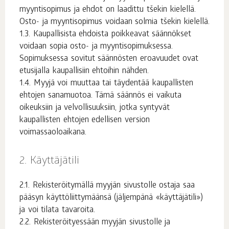
myyntisopimus ja ehdot on laadittu tšekin kielellä.
Osto- ja myyntisopimus voidaan solmia tšekin kielellä.
Kaupallisista ehdoista poikkeavat säännökset
voidaan sopia osto- ja myyntisopimuksessa.
Sopimuksessa sovitut säännösten eroavuudet ovat
etusijalla kaupallisiin ehtoihin nähden.
Myyjä voi muuttaa tai täydentää kaupallisten
ehtojen sanamuotoa. Tämä säännös ei vaikuta
oikeuksiin ja velvollisuuksiin, jotka syntyvät
kaupallisten ehtojen edellisen version
voimassaoloaikana.
Käyttäjätili
Rekisteröitymällä myyjän sivustolle ostaja saa
pääsyn käyttöliittymäänsä (jäljempänä «käyttäjätili»)
ja voi tilata tavaroita.
Rekisteröityessään myyjän sivustolle ja