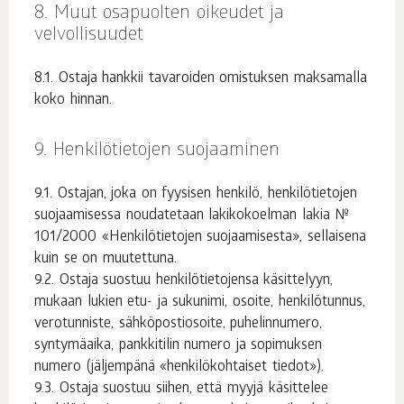
Muut osapuolten oikeudet ja
velvollisuudet
Ostaja hankkii tavaroiden omistuksen maksamalla
koko hinnan.
Henkilötietojen suojaaminen
Ostajan, joka on fyysisen henkilö, henkilötietojen
suojaamisessa noudatetaan lakikokoelman lakia №
101/2000 «Henkilötietojen suojaamisesta», sellaisena
kuin se on muutettuna.
Ostaja suostuu henkilötietojensa käsittelyyn,
mukaan lukien etu- ja sukunimi, osoite, henkilötunnus,
verotunniste, sähköpostiosoite, puhelinnumero,
syntymäaika, pankkitilin numero ja sopimuksen
numero (jäljempänä «henkilökohtaiset tiedot»).
Ostaja suostuu siihen, että myyjä käsittelee