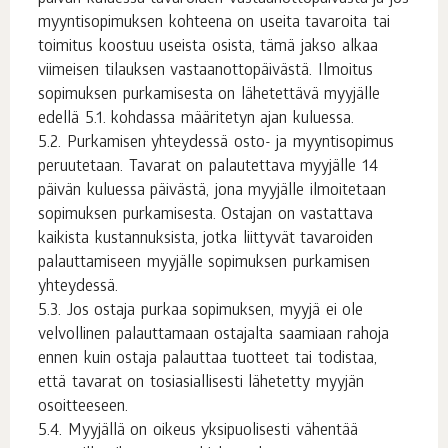
myyntisopimuksen kohteena on useita tavaroita tai
toimitus koostuu useista osista, tämä jakso alkaa
viimeisen tilauksen vastaanottopäivästä. Ilmoitus
sopimuksen purkamisesta on lähetettävä myyjälle
edellä 5.1. kohdassa määritetyn ajan kuluessa.
Purkamisen yhteydessä osto- ja myyntisopimus
peruutetaan. Tavarat on palautettava myyjälle 14
päivän kuluessa päivästä, jona myyjälle ilmoitetaan
sopimuksen purkamisesta. Ostajan on vastattava
kaikista kustannuksista, jotka liittyvät tavaroiden
palauttamiseen myyjälle sopimuksen purkamisen
yhteydessä.
Jos ostaja purkaa sopimuksen, myyjä ei ole
velvollinen palauttamaan ostajalta saamiaan rahoja
ennen kuin ostaja palauttaa tuotteet tai todistaa,
että tavarat on tosiasiallisesti lähetetty myyjän
osoitteeseen.
Myyjällä on oikeus yksipuolisesti vähentää