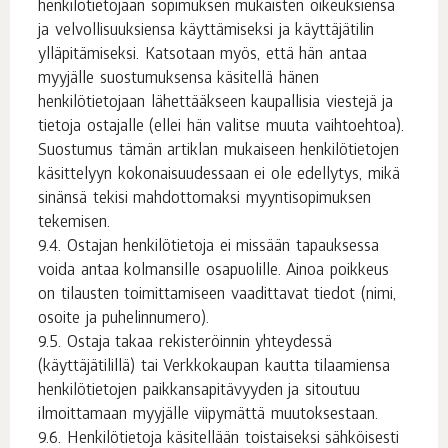
henkilötietojaan sopimuksen mukaisten oikeuksiensa
ja velvollisuuksiensa käyttämiseksi ja käyttäjätilin
ylläpitämiseksi. Katsotaan myös, että hän antaa
myyjälle suostumuksensa käsitellä hänen
henkilötietojaan lähettääkseen kaupallisia viestejä ja
tietoja ostajalle (ellei hän valitse muuta vaihtoehtoa).
Suostumus tämän artiklan mukaiseen henkilötietojen
käsittelyyn kokonaisuudessaan ei ole edellytys, mikä
sinänsä tekisi mahdottomaksi myyntisopimuksen
tekemisen.
Ostajan henkilötietoja ei missään tapauksessa
voida antaa kolmansille osapuolille. Ainoa poikkeus
on tilausten toimittamiseen vaadittavat tiedot (nimi,
osoite ja puhelinnumero).
Ostaja takaa rekisteröinnin yhteydessä
(käyttäjätilillä) tai Verkkokaupan kautta tilaamiensa
henkilötietojen paikkansapitävyyden ja sitoutuu
ilmoittamaan myyjälle viipymättä muutoksestaan.
Henkilötietoja käsitellään toistaiseksi sähköisesti