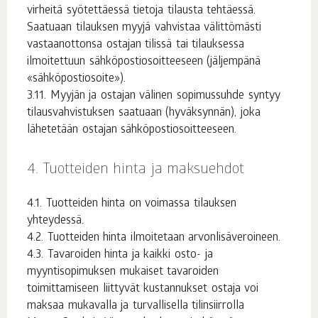
virheitä syötettäessä tietoja tilausta tehtäessä.
Saatuaan tilauksen myyjä vahvistaa välittömästi
vastaanottonsa ostajan tilissä tai tilauksessa
ilmoitettuun sähköpostiosoitteeseen (jäljempänä
«sähköpostiosoite»).
Myyjän ja ostajan välinen sopimussuhde syntyy
tilausvahvistuksen saatuaan (hyväksynnän), joka
lähetetään ostajan sähköpostiosoitteeseen.
Tuotteiden hinta ja maksuehdot
Tuotteiden hinta on voimassa tilauksen
yhteydessä.
Tuotteiden hinta ilmoitetaan arvonlisäveroineen.
Tavaroiden hinta ja kaikki osto- ja
myyntisopimuksen mukaiset tavaroiden
toimittamiseen liittyvät kustannukset ostaja voi
maksaa mukavalla ja turvallisella tilinsiirrolla