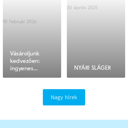
30 április 2025
10 február 2026
Vásároljunk
kedvezően:
NYÁRI SLÁGER
ingyenes
szállítás az első
internetes
rendeléshez!
Nagy hírek