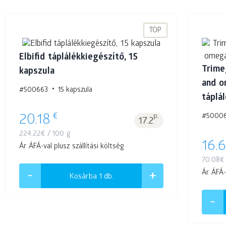
TOP
Elbifid táplálékkiegészítő, 15
Trimeg
kapszula
and o
#500663
15 kapszula
táplá
€
#5000
20.18
p.
17.2
224.22
€
/ 100 g
16.6
Ár ÁFÁ-val plusz szállítási költség
70.08
€
Ár ÁFÁ-v
Kosárba 1
db.