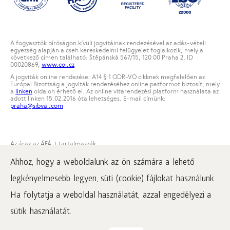
A fogyasztók bíróságon kívüli jogvitáinak rendezésével az adás-vételi
egyezség alapján a cseh kereskedelmi felügyelet foglalkozik, mely a
következő címen található: Štěpánská 567/15, 120 00 Praha 2, ID
00020869,
www.coi.cz
A jogviták online rendezése: A14 § 1 ODR-VO cikknek megfelelően az
Európai Bizottság a jogviták rendezéséhez online patformot biztosít, mely
a
linken
oldalon érhető el. Az online vitarendezési platform használata az
adott linken 15.02.2016 óta lehetséges. E-mail címünk:
praha@sibval.com
Az árak az ÁFÁ-t tartalmazzák
1996
–2026 LLC Corporation "Sibirskoje Zdorovje". Minden jog fenntartva.
Ahhoz, hogy a weboldalunk az ön számára a lehető
Jelen honlap anyagainak felhasználásához kötelező az aktív link
kihelyezése a www.siberianwellness.com oldalon.
legkényelmesebb legyen, süti (cookie) fájlokat használunk.
A panaszügyintézés rendje
Ha folytatja a weboldal használatát, azzal engedélyezi a
Vásárlás feltételei
sütik használatát.
Tájékoztató a személyes adatok feldolgozásáról