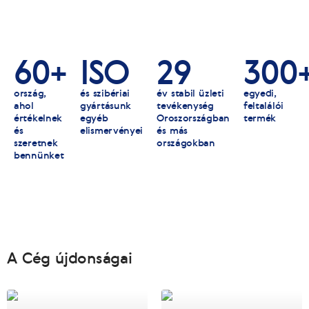
60+
ISO
29
300
ország,
és szibériai
év stabil üzleti
egyedi,
ahol
gyártásunk
tevékenység
feltalálói
értékelnek
egyéb
Oroszországban
termék
és
elismervényei
és más
szeretnek
országokban
bennünket
A Cég újdonságai